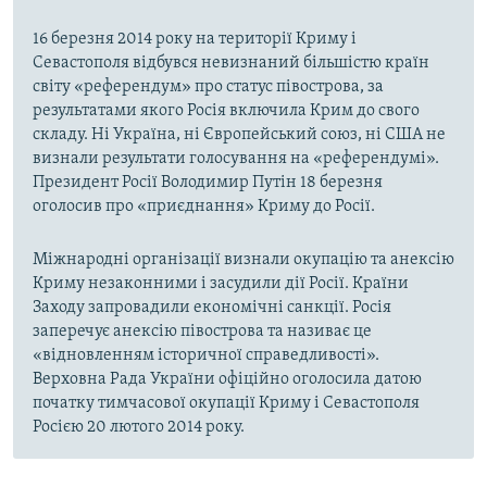
16 березня 2014 року на території Криму і
Севастополя відбувся невизнаний більшістю країн
світу «референдум» про статус півострова, за
результатами якого Росія включила Крим до свого
складу. Ні Україна, ні Європейський союз, ні США не
визнали результати голосування на «референдумі».
Президент Росії Володимир Путін 18 березня
оголосив про «приєднання» Криму до Росії.
Міжнародні організації визнали окупацію та анексію
Криму незаконними і засудили дії Росії. Країни
Заходу запровадили економічні санкції. Росія
заперечує анексію півострова та називає це
«відновленням історичної справедливості».
Верховна Рада України офіційно оголосила датою
початку тимчасової окупації Криму і Севастополя
Росією 20 лютого 2014 року.