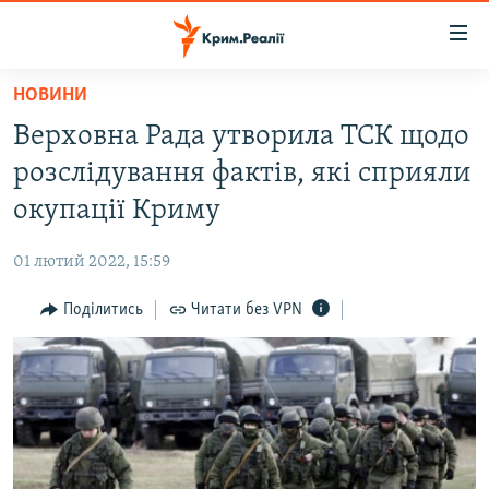
Доступність
посилання
Перейти
НОВИНИ
до
НОВИНИ
Верховна Рада утворила ТСК щодо
основного
ВОДА.КРИМ
матеріалу
розслідування фактів, які сприяли
ВІДЕО ТА ФОТО
Перейти
окупації Криму
до
ПОЛІТИКА
основної
01 лютий 2022, 15:59
БЛОГИ
навігації
Перейти
Поділитись
Читати без VPN
ПОГЛЯД
до
ІНТЕРВ'Ю
пошуку
ВСЕ ЗА ДЕНЬ
СПЕЦПРОЕКТИ
ЯК ОБІЙТИ БЛОКУВАННЯ
ДЕПОРТАЦІЯ