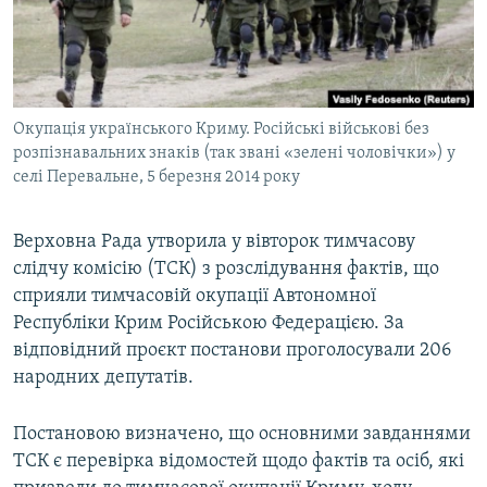
ВІДЕОУРОКИ «ELIFBE»
Русский
СВІДЧЕННЯ ОКУПАЦІЇ
Qırımtatar
УКРАЇНСЬКА ПРОБЛЕМА КРИМУ
Окупація українського Криму. Російські військові без
ДОЛУЧАЙСЯ!
ІНФОГРАФІКА
розпізнавальних знаків (так звані «зелені чоловічки») у
селі Перевальне, 5 березня 2014 року
Усі сайти RFE/RL
Верховна Рада утворила у вівторок тимчасову
слідчу комісію (ТСК) з розслідування фактів, що
сприяли тимчасовій окупації Автономної
Республіки Крим Російською Федерацією. За
відповідний проєкт постанови проголосували 206
народних депутатів.
Постановою визначено, що основними завданнями
ТСК є перевірка відомостей щодо фактів та осіб, які