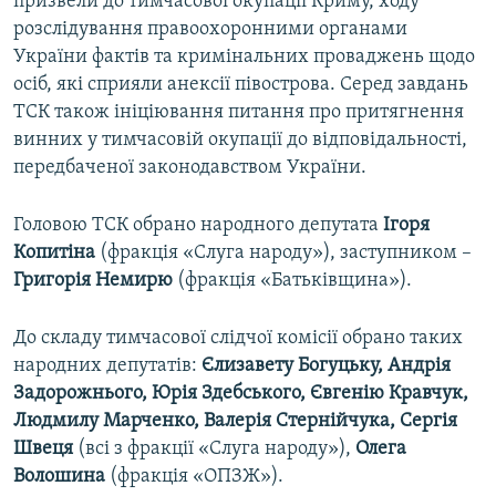
призвели до тимчасової окупації Криму, ходу
розслідування правоохоронними органами
України фактів та кримінальних проваджень щодо
осіб, які сприяли анексії півострова. Серед завдань
ТСК також ініціювання питання про притягнення
винних у тимчасовій окупації до відповідальності,
передбаченої законодавством України.
Головою ТСК обрано народного депутата
Ігоря
Копитіна
(фракція «Слуга народу»), заступником –
Григорія Немирю
(фракція «Батьківщина»).
До складу тимчасової слідчої комісії обрано таких
народних депутатів:
Єлизавету Богуцьку, Андрія
Задорожнього, Юрія Здебського, Євгенію Кравчук,
Людмилу Марченко, Валерія Стернійчука, Сергія
Швеця
(всі з фракції «Слуга народу»),
Олега
Волошина
(фракція «ОПЗЖ»).