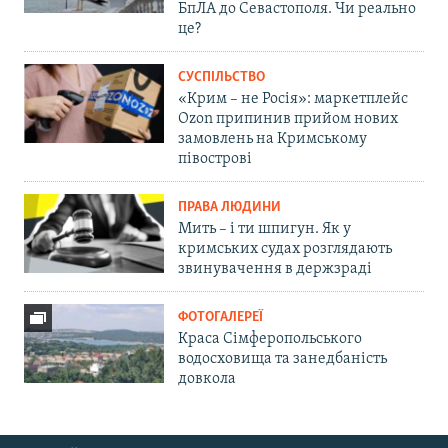
БпЛА до Севастополя. Чи реально
це?
СУСПІЛЬСТВО
«Крим – не Росія»: маркетплейс
Ozon припинив прийом нових
замовлень на Кримському
півострові
ПРАВА ЛЮДИНИ
Мить – і ти шпигун. Як у
кримських судах розглядають
звинувачення в держзраді
ФОТОГАЛЕРЕЇ
Краса Сімферопольського
водосховища та занедбаність
довкола