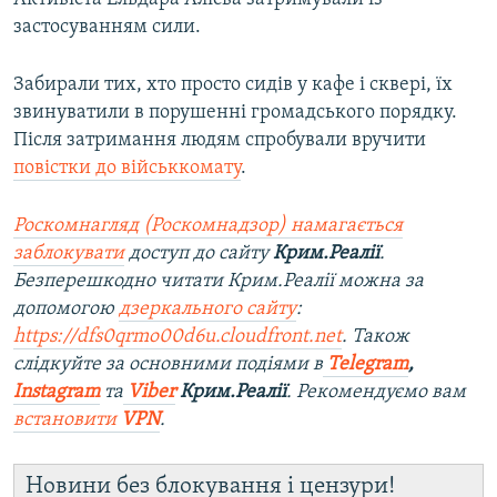
застосуванням сили.
Забирали тих, хто просто сидів у кафе і сквері, їх
звинуватили в порушенні громадського порядку.
Після затримання людям спробували вручити
повістки до військкомату
.
Роскомнагляд (Роскомнадзор) намагається
заблокувати
доступ до сайту
Крим.Реалії
.
Безперешкодно читати Крим.Реалії можна за
допомогою
дзеркального сайту
:
https://dfs0qrmo00d6u.cloudfront.net
. Також
слідкуйте за основними подіями в
Telegram
,
Instagram
та
Viber
Крим.Реалії
. Рекомендуємо вам
встановити
VPN
.
Новини без блокування і цензури!