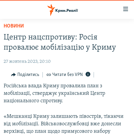
Доступність
посилання
Перейти
НОВИНИ
до
НОВИНИ
Центр нацспротиву: Росія
основного
ВОДА.КРИМ
матеріалу
провалює мобілізацію у Криму
ВІДЕО ТА ФОТО
Перейти
до
27 жовтень 2023, 20:10
ПОЛІТИКА
основної
БЛОГИ
Поділитись
Читати без VPN
навігації
Перейти
ПОГЛЯД
Російська влада Криму провалила план з
до
мобілізації, стверджує український Центр
ІНТЕРВ'Ю
пошуку
національного спротиву.
ВСЕ ЗА ДЕНЬ
«Мешканці Криму залишають півострів, тікаючи
СПЕЦПРОЕКТИ
від мобілізації. Військовослужбовці вже донесли
ЯК ОБІЙТИ БЛОКУВАННЯ
ДЕПОРТАЦІЯ
верхівці, що план щодо примусового набору