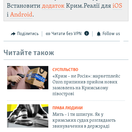
Встановити
додаток
Крим.Реалії для
iOS
і
Android
.
Поділитись
Читати без VPN
Follow us
Читайте також
СУСПІЛЬСТВО
«Крим – не Росія»: маркетплейс
Ozon припинив прийом нових
замовлень на Кримському
півострові
ПРАВА ЛЮДИНИ
Мить – і ти шпигун. Як у
кримських судах розглядають
звинувачення в держзраді