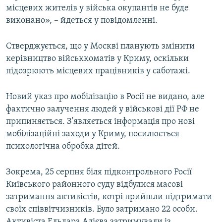
місцевих жителів у війська окупантів не буде
ВІДЕОУРОКИ «ELIFBE»
Русский
виконано», – йдеться у повідомленні.
СВІДЧЕННЯ ОКУПАЦІЇ
Qırımtatar
УКРАЇНСЬКА ПРОБЛЕМА КРИМУ
Стверджується, що у Москві планують змінити
керівництво військкоматів у Криму, оскільки
ДОЛУЧАЙСЯ!
ІНФОГРАФІКА
підозрюють місцевих працівників у саботажі.
Новий указ про мобілізацію в Росії не видано, але
Усі сайти RFE/RL
фактично залучення людей у військові дії РФ не
припиняється. З'являється інформація про нові
мобілізаційні заходи у Криму, посилюється
психологічна обробка дітей.
Зокрема, 25 серпня біля підконтрольного Росії
Київського районного суду відбулися масові
затримання активістів, котрі прийшли підтримати
своїх співвітчизників. Було затримано 22 особи.
Активіста Ельдара Алієва затримували із