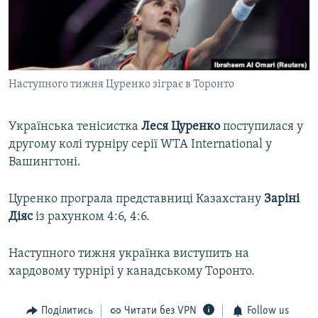
ВІДЕОУРОКИ «ELIFBE»
Русский
СВІДЧЕННЯ ОКУПАЦІЇ
Qırımtatar
УКРАЇНСЬКА ПРОБЛЕМА КРИМУ
Наступного тижня Цуренко зіграє в Торонто
ДОЛУЧАЙСЯ!
ІНФОГРАФІКА
Українська тенісистка
Леся Цуренко
поступилася у
другому колі турніру серії WTA International у
Усі сайти RFE/RL
Вашингтоні.
Цуренко програла представниці Казахстану
Заріні
Діяс
із рахунком 4:6, 4:6.
Наступного тижня українка виступить на
хардовому турнірі у канадському Торонто.
Поділитись
Читати без VPN
Follow us