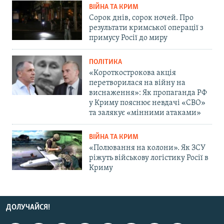
ВІЙНА ТА КРИМ
Сорок днів, сорок ночей. Про
результати кримської операції з
примусу Росії до миру
ПОЛІТИКА
«Короткострокова акція
перетворилася на війну на
виснаження»: Як пропаганда РФ
у Криму пояснює невдачі «СВО»
та залякує «мінними атаками»
ВІЙНА ТА КРИМ
«Полювання на колони». Як ЗСУ
ріжуть військову логістику Росії в
Криму
ДОЛУЧАЙСЯ!