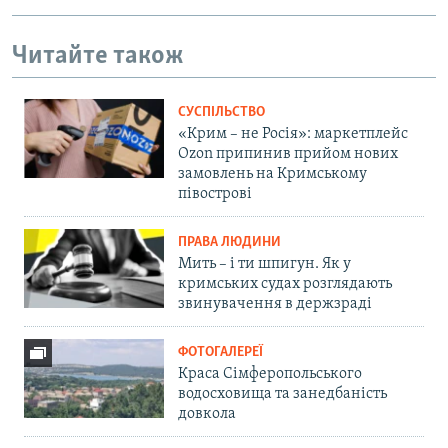
Читайте також
СУСПІЛЬСТВО
«Крим – не Росія»: маркетплейс
Ozon припинив прийом нових
замовлень на Кримському
півострові
ПРАВА ЛЮДИНИ
Мить – і ти шпигун. Як у
кримських судах розглядають
звинувачення в держзраді
ФОТОГАЛЕРЕЇ
Краса Сімферопольського
водосховища та занедбаність
довкола