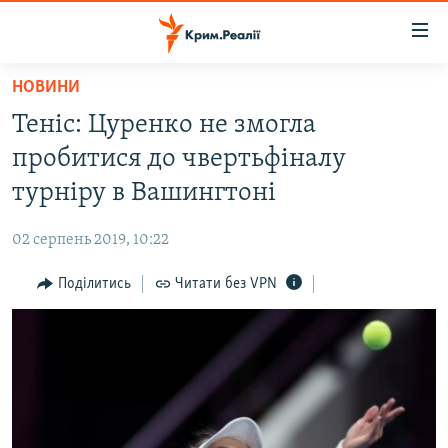
Доступність
посилання
Перейти
НОВИНИ
до
НОВИНИ
Теніс: Цуренко не змогла
основного
ВОДА.КРИМ
матеріалу
пробитися до чвертьфіналу
ВІДЕО ТА ФОТО
Перейти
турніру в Вашингтоні
до
ПОЛІТИКА
основної
02 серпень 2019, 10:22
БЛОГИ
навігації
Перейти
Поділитись
Читати без VPN
ПОГЛЯД
до
ІНТЕРВ'Ю
пошуку
ВСЕ ЗА ДЕНЬ
СПЕЦПРОЕКТИ
ЯК ОБІЙТИ БЛОКУВАННЯ
ДЕПОРТАЦІЯ