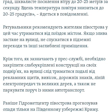
град, шквалисте посилення вітру до 20-25 метрів за
секунду. Вдень температура повітря знизиться до
20-25 градусів», – йдеться в повідомленні.
Рятувальники рекомендують жителям півострова у
цей час утриматися від поїздок містом. Якщо злива
застане на вулиці, не спускатися в підземні
переходи та інші заглиблені приміщення.
Крім того, як зазначають у прес-службі, необхідно
закріпити слабоукріплені конструкції на своїх
подвір'ях, на вулиці слід триматися подалі від
рекламних щитів, вивісок, дорожніх знаків, ліній
електропередач та великих дерев, а також не
паркувати поруч із ними автотранспорт.
Раніше Гідрометцентр півострова прогнозував
опади тільки на Південному узбережжі Криму.