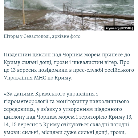
ВІДЕОУРОКИ «ELIFBE»
Русский
СВІДЧЕННЯ ОКУПАЦІЇ
Qırımtatar
УКРАЇНСЬКА ПРОБЛЕМА КРИМУ
Шторм у Севастополі, архівне фото
ДОЛУЧАЙСЯ!
ІНФОГРАФІКА
Південний циклон над Чорним морем принесе до
Криму сильні дощі, грози і шквалистий вітер. Про
Усі сайти RFE/RL
це 13 вересня повідомили в прес-службі російського
Управління МНС по Криму.
«За даними Кримського управління з
гідрометеорології та моніторингу навколишнього
середовища, у зв'язку з утворенням південного
циклону над Чорним морем і територією Криму 13,
14, 15 вересня в Криму очікуються складні погодні
умови: сильні, місцями дуже сильні дощі, грози,