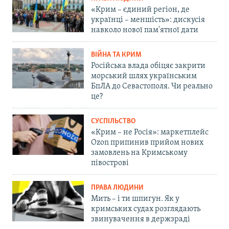
«Крим – єдиний регіон, де
українці – меншість»: дискусія
навколо нової пам'ятної дати
ВІЙНА ТА КРИМ
Російська влада обіцяє закрити
морський шлях українським
БпЛА до Севастополя. Чи реально
це?
СУСПІЛЬСТВО
«Крим – не Росія»: маркетплейс
Ozon припинив прийом нових
замовлень на Кримському
півострові
ПРАВА ЛЮДИНИ
Мить – і ти шпигун. Як у
кримських судах розглядають
звинувачення в держзраді