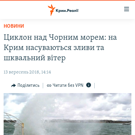
Доступність
посилання
Перейти
НОВИНИ
до
НОВИНИ
Циклон над Чорним морем: на
основного
ВОДА.КРИМ
матеріалу
Крим насуваються зливи та
ВІДЕО ТА ФОТО
Перейти
шквальний вітер
до
ПОЛІТИКА
основної
13 вересень 2018, 14:14
БЛОГИ
навігації
Перейти
Поділитись
Читати без VPN
ПОГЛЯД
до
ІНТЕРВ'Ю
пошуку
ВСЕ ЗА ДЕНЬ
СПЕЦПРОЕКТИ
ЯК ОБІЙТИ БЛОКУВАННЯ
ДЕПОРТАЦІЯ