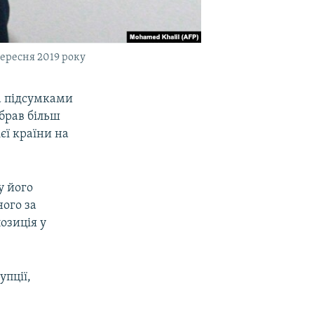
вересня 2019 року
а підсумками
брав більш
єї країни на
у його
ного за
озиція у
упції,