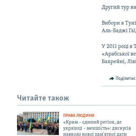
Другий тур ви
Вибори в Туні
Аль-Баджі Гаїд
У 2011 році в
«Арабської ве
Бахрейні, Ліві
Поділитис
Читайте також
ПРАВА ЛЮДИНИ
«Крим – єдиний регіон, де
українці – меншість»: дискусія
навколо нової пам'ятної дати