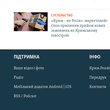
СУСПІЛЬСТВО
«Крим – не Росія»: маркетплейс
Ozon припинив прийом нових
замовлень на Кримському
півострові
Русский
ПІДТРИМКА
ІНФО
Qırımtatar
Ваше відео і фото
Крим.Реалії
ДОЛУЧАЙСЯ!
Радіо
Передрук
Мобільний додаток Android | iOS
Контакти
RSS / Podcast
Усі сайти RFE/RL