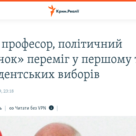
: професор, політичний
чок» переміг у першому 
дентських виборів
, 23:18
ь
Читати без VPN