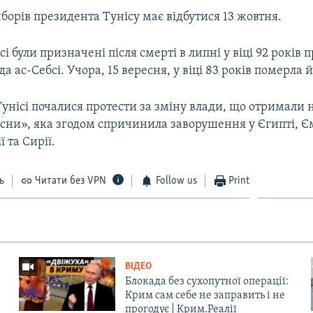
борів президента Тунісу має відбутися 13 жовтня.
сі були призначені після смерті в липні у віці 92 років
а ас-Себсі. Учора, 15 вересня, у віці 83 років померла й
 Тунісі почалися протести за зміну влади, що отримали 
сни», яка згодом спричинила заворушення у Єгипті, Є
ї та Сирії.
ь
Читати без VPN
Follow us
Print
ВІДЕО
Блокада без сухопутної операції:
Крим сам себе не заправить і не
прогодує | Крим.Реалії