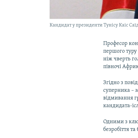
Кандидат у президенти Тунісу Каіс Саїд
Професор кон
першого туру
ніж чверть го
півночі Афри
Згідно з повід
суперника – 
відмивання гр
кандидата-іс
Одними з клю
безробіття та