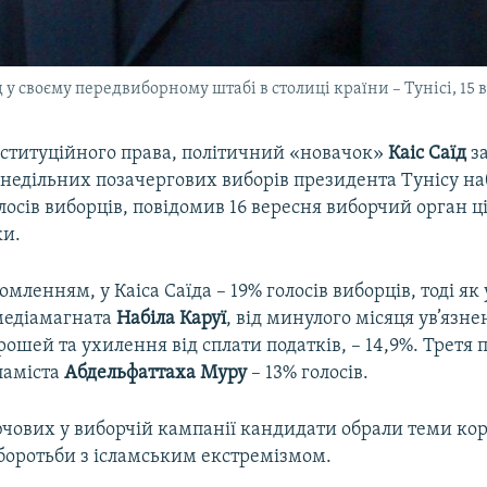
 у своєму передвиборному штабі в столиці країни – Тунісі, 15 
ституційного права, політичний «новачок»
Каіс Саїд
з
 недільних позачергових виборів президента Тунісу на
лосів виборців, повідомив 16 вересня виборчий орган ці
ки.
омленням, у Каіса Саїда – 19% голосів виборців, тоді як 
медіамагната
Набіла Каруї
, від минулого місяця ув’язне
ошей та ухилення від сплати податків, – 14,9%. Третя п
ламіста
Абдельфаттаха Муру
– 13% голосів.
чових у виборчій кампанії кандидати обрали теми кор
 боротьби з ісламським екстремізмом.