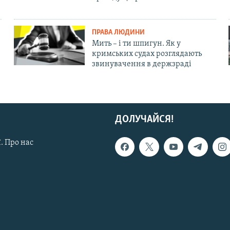
ПРАВА ЛЮДИНИ
Мить – і ти шпигун. Як у
кримських судах розглядають
звинувачення в держзраді
ДОЛУЧАЙСЯ!
. Про нас