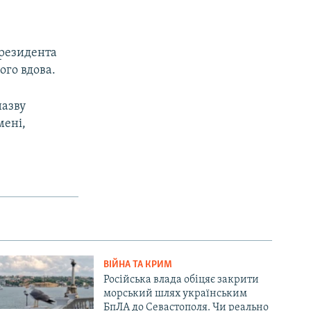
 президента
ого вдова.
назву
мені,
ВІЙНА ТА КРИМ
Російська влада обіцяє закрити
морський шлях українським
БпЛА до Севастополя. Чи реально