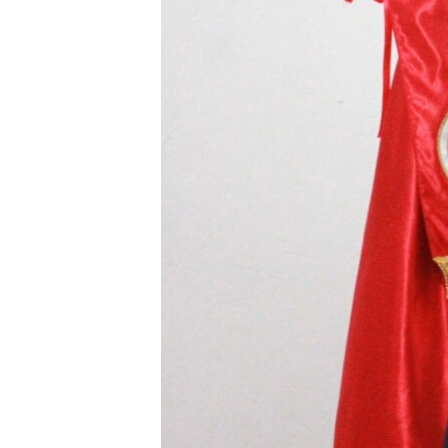
ВІДЕОУРОКИ «ELIFBE»
СВІДЧЕННЯ ОКУПАЦІЇ
УКРАЇНСЬКА ПРОБЛЕМА КРИМУ
ІНФОГРАФІКА