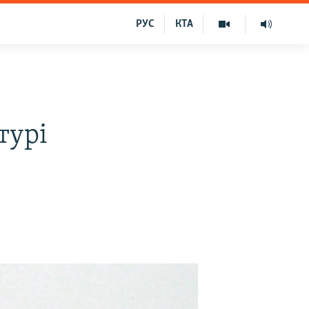
РУС
КТА
турі