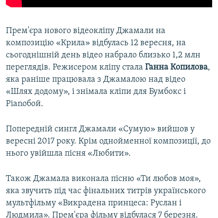
Прем'єра нового відеокліпу Джамали на
композицію «Крила» відбулась 12 вересня, на
сьогоднішній день відео набрало близько 1,2 млн
переглядів. Режисером кліпу стала
Ганна Копилова
,
яка раніше працювала з Джамалою над відео
«Шлях додому», і знімала кліпи для Бумбокс і
Pianoбой.
Попередній сингл Джамали «Сумую» вийшов у
вересні 2017 року. Крім однойменної композиції, до
нього увійшла пісня «Любити».
Також Джамала виконала пісню «Ти любов моя»,
яка звучить під час фінальних титрів українського
мультфільму «Викрадена принцеса: Руслан і
Людмила». Прем'єра фільму відбулася 7 березня.