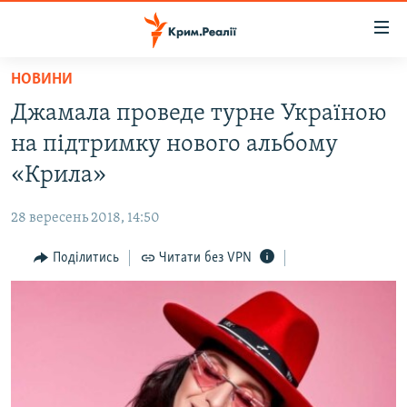
Доступність
посилання
Перейти
НОВИНИ
до
НОВИНИ
Джамала проведе турне Україною
основного
ВОДА.КРИМ
матеріалу
на підтримку нового альбому
ВІДЕО ТА ФОТО
Перейти
«Крила»
до
ПОЛІТИКА
основної
28 вересень 2018, 14:50
БЛОГИ
навігації
Перейти
Поділитись
Читати без VPN
ПОГЛЯД
до
ІНТЕРВ'Ю
пошуку
ВСЕ ЗА ДЕНЬ
СПЕЦПРОЕКТИ
ЯК ОБІЙТИ БЛОКУВАННЯ
ДЕПОРТАЦІЯ