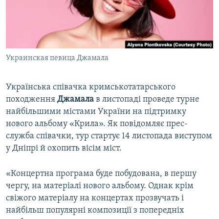
ВІДЕОУРОКИ «ELIFBE»
Русский
СВІДЧЕННЯ ОКУПАЦІЇ
Qırımtatar
УКРАЇНСЬКА ПРОБЛЕМА КРИМУ
Украинская певица Джамала
ДОЛУЧАЙСЯ!
ІНФОГРАФІКА
Українська співачка кримськотатарського
походження
Джамала
в листопаді проведе турне
Усі сайти RFE/RL
найбільшими містами України на підтримку
нового альбому «Крила». Як повідомляє прес-
служба співачки, тур стартує 14 листопада виступом
у Дніпрі й охопить вісім міст.
«Концертна програма буде побудована, в першу
чергу, на матеріалі нового альбому. Однак крім
свіжого матеріалу на концертах прозвучать і
найбільш популярні композиції з попередніх