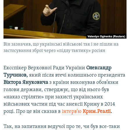
ВІДЕОУРОКИ «ELIFBE»
Русский
СВІДЧЕННЯ ОКУПАЦІЇ
Qırımtatar
УКРАЇНСЬКА ПРОБЛЕМА КРИМУ
ДОЛУЧАЙСЯ!
ІНФОГРАФІКА
Він зазначив, що українські військові так і не пішли на
застосування зброї через «підлу тактику» росіян
Усі сайти RFE/RL
Ексспікер Верховної Ради України
Олександр
Турчинов,
який після втечі колишнього президента
Віктора Януковича
з країни виконував обов’язки
голови держави, стверджує, що від нього був
«наказ стріляти» при захисті українських
військових частин під час анексії Криму в 2014
році. Про це він сказав в
інтерв’ю
Крим.Реалії
.
Так, на запитання ведучої про те, чи був все-таки