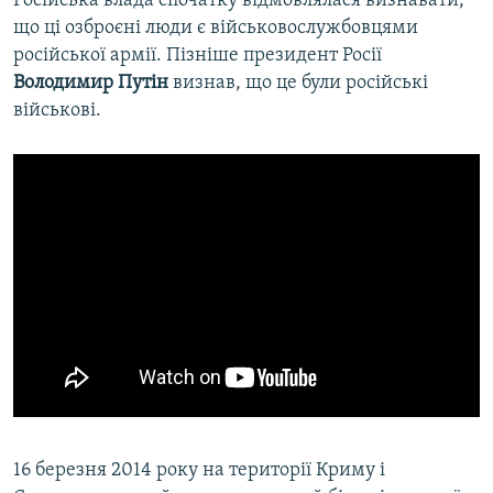
Російська влада спочатку відмовлялася визнавати,
що ці озброєні люди є військовослужбовцями
російської армії. Пізніше президент Росії
Володимир Путін
визнав, що це були російські
військові.
16 березня 2014 року на території Криму і