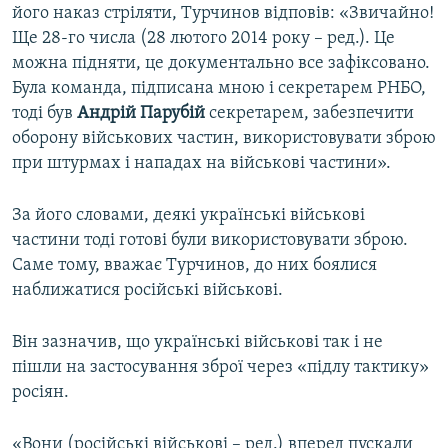
його наказ стріляти, Турчинов відповів: «Звичайно!
Ще 28-го числа (28 лютого 2014 року – ред.). Це
можна підняти, це документально все зафіксовано.
Була команда, підписана мною і секретарем РНБО,
тоді був
Андрій Парубій
секретарем, забезпечити
оборону військових частин, використовувати зброю
при штурмах і нападах на військові частини».
За його словами, деякі українські військові
частини тоді готові були використовувати зброю.
Саме тому, вважає Турчинов, до них боялися
наближатися російські військові.
Він зазначив, що українські військові так і не
пішли на застосування зброї через «підлу тактику»
росіян.
«Вони (російські військові – ред.) вперед пускали