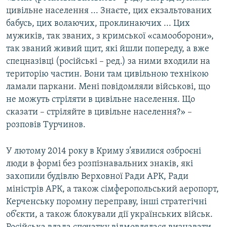
цивільне населення ... Знаєте, цих екзальтованих
бабусь, цих волаючих, проклинаючих ... Цих
мужиків, так званих, з кримської «самооборони»,
так званий живий щит, які йшли попереду, а вже
спецназівці (російські – ред.) за ними входили на
територію частин. Вони там цивільною технікою
ламали паркани. Мені повідомляли військові, що
не можуть стріляти в цивільне населення. Що
сказати – стріляйте в цивільне населення?» –
розповів Турчинов.
У лютому 2014 року в Криму з’явилися озброєні
люди в формі без розпізнавальних знаків, які
захопили будівлю Верховної Ради АРК, Ради
міністрів АРК, а також сімферопольський аеропорт,
Керченську поромну переправу, інші стратегічні
об’єкти, а також блокували дії українських військ.