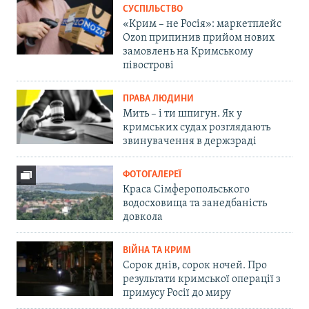
СУСПІЛЬСТВО
«Крим – не Росія»: маркетплейс
Ozon припинив прийом нових
замовлень на Кримському
півострові
ПРАВА ЛЮДИНИ
Мить – і ти шпигун. Як у
кримських судах розглядають
звинувачення в держзраді
ФОТОГАЛЕРЕЇ
Краса Сімферопольського
водосховища та занедбаність
довкола
ВІЙНА ТА КРИМ
Сорок днів, сорок ночей. Про
результати кримської операції з
примусу Росії до миру