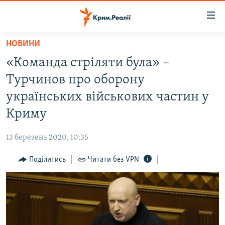
Доступність
посилання
Перейти
НОВИНИ
до
НОВИНИ
«Команда стріляти була» –
основного
ВОДА.КРИМ
матеріалу
Турчинов про оборону
ВІДЕО ТА ФОТО
Перейти
українських військових частин у
до
ПОЛІТИКА
Криму
основної
БЛОГИ
навігації
13 березень 2020, 10:35
Перейти
ПОГЛЯД
до
Поділитись
Читати без VPN
ІНТЕРВ'Ю
пошуку
ВСЕ ЗА ДЕНЬ
СПЕЦПРОЕКТИ
ЯК ОБІЙТИ БЛОКУВАННЯ
ДЕПОРТАЦІЯ