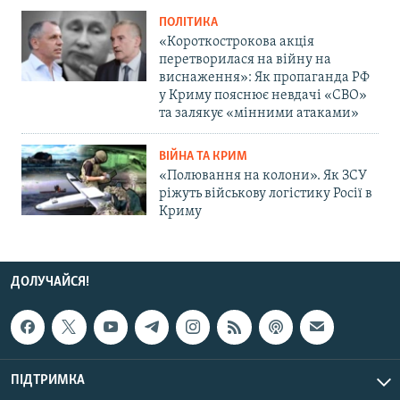
ПОЛІТИКА
«Короткострокова акція
перетворилася на війну на
виснаження»: Як пропаганда РФ
у Криму пояснює невдачі «СВО»
та залякує «мінними атаками»
ВІЙНА ТА КРИМ
«Полювання на колони». Як ЗСУ
ріжуть військову логістику Росії в
Криму
ДОЛУЧАЙСЯ!
ПІДТРИМКА