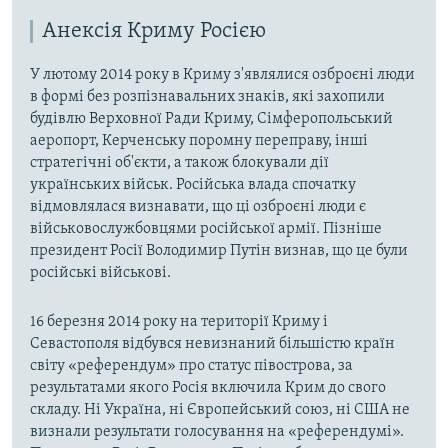
Анексія Криму Росією
У лютому 2014 року в Криму з'являлися озброєні люди
в формі без розпізнавальних знаків, які захопили
будівлю Верховної Ради Криму, Сімферопольський
аеропорт, Керченську поромну переправу, інші
стратегічні об'єкти, а також блокували дії
українських військ. Російська влада спочатку
відмовлялася визнавати, що ці озброєні люди є
військовослужбовцями російської армії. Пізніше
президент Росії Володимир Путін визнав, що це були
російські військові.
16 березня 2014 року на території Криму і
Севастополя відбувся невизнаний більшістю країн
світу «референдум» про статус півострова, за
результатами якого Росія включила Крим до свого
складу. Ні Україна, ні Європейський союз, ні США не
визнали результати голосування на «референдумі».