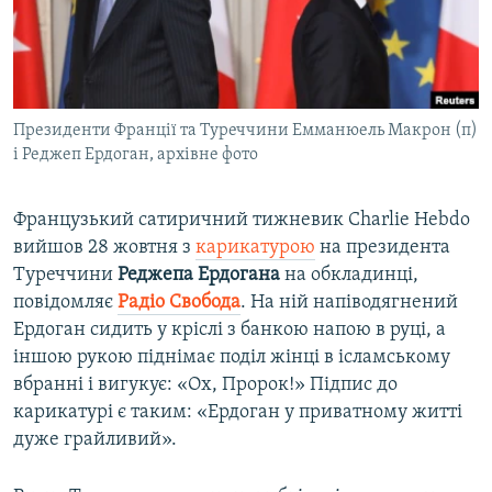
ВІДЕОУРОКИ «ELIFBE»
Русский
СВІДЧЕННЯ ОКУПАЦІЇ
Qırımtatar
УКРАЇНСЬКА ПРОБЛЕМА КРИМУ
Президенти Франції та Туреччини Емманюель Макрон (п)
ДОЛУЧАЙСЯ!
ІНФОГРАФІКА
і Реджеп Ердоган, архівне фото
Французький сатиричний тижневик Charlie Hebdo
Усі сайти RFE/RL
вийшов 28 жовтня з
карикатурою
на президента
Туреччини
Реджепа Ердогана
на обкладинці,
повідомляє
Радіо Свобода
. На ній напіводягнений
Ердоган сидить у кріслі з банкою напою в руці, а
іншою рукою піднімає поділ жінці в ісламському
вбранні і вигукує: «Ох, Пророк!» Підпис до
карикатурі є таким: «Ердоган у приватному житті
дуже грайливий».