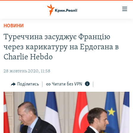
Доступність
посилання
Перейти
НОВИНИ
до
НОВИНИ
Туреччина засуджує Францію
основного
ВОДА.КРИМ
матеріалу
через карикатуру на Ердогана в
ВІДЕО ТА ФОТО
Перейти
Charlie Hebdo
до
ПОЛІТИКА
основної
28 жовтень 2020, 11:58
БЛОГИ
навігації
Перейти
Поділитись
Читати без VPN
ПОГЛЯД
до
ІНТЕРВ'Ю
пошуку
ВСЕ ЗА ДЕНЬ
СПЕЦПРОЕКТИ
ЯК ОБІЙТИ БЛОКУВАННЯ
ДЕПОРТАЦІЯ