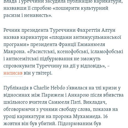
Влада Туреччини засудила публікацію карикатури,
назвавши її спробою «поширити культурний
расизм і ненависть».
Речник президента Туреччини Фахреттін Алтун
назвав карикатури «плодами антимусульманської
програми» президента Франції Емманюеля
Макрона. «Расистські, ксенофобські, ісламофобські
і антисемітські підбурювання не зможуть
спровокувати Туреччину на дії у відповідь», –
написав
він у твітері.
Публікація в Charlie Hebdo з’явилася на тлі кризи у
відносинах між Парижем і Анкарою після вбивства
шкільного вчителя Самюеля Паті. Викладач,
обговорюючи з учнями свободу слова, показав на
уроці карикатури на пророка Мухаммеда. 16
жовтня він був убитий. Підозрюваним був