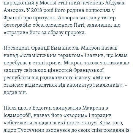
народжений у Москві етнічний чеченець Абдулах
Анзоров. У 2018 році його родина попросила у
Франції про притулок. Анзоров виклав у твітер
фотографію обезголовленого Паті, заявивши, що
«стратив» його за образу пророка.
Президент Франції Емманюель Макрон назвав
напад «ісламістським терактом» і заявив, що іслам
перебуває в стані кризи. Макрон також закликав до
захисту світських цінностей Французької
республіки від радикального ісламу. «Ми не
станемо відмовлятися від карикатур і малюнків», –
додав він.
Після цього Ердоган звинуватив Макрона в
ісламофобії, назвав його «хворим» і порадив
«обстежитися щодо психічного стану». Крім того,
лідер Туреччини звернувся до своїх співгромадян із