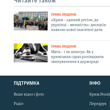
Читайте також
ПРАВА ЛЮДИНИ
«Крим – єдиний регіон, де
українці – меншість»: дискусія
навколо нової пам'ятної дати
ПРАВА ЛЮДИНИ
Мить – і ти шпигун. Як у
кримських судах розглядають
звинувачення в держзраді
Русский
ПІДТРИМКА
ІНФО
Qırımtatar
Ваше відео і фото
Крим.Реалії
ДОЛУЧАЙСЯ!
Радіо
Передрук