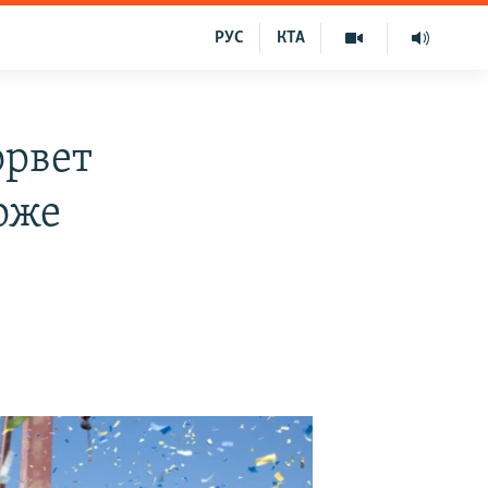
РУС
КТА
орвет
оже