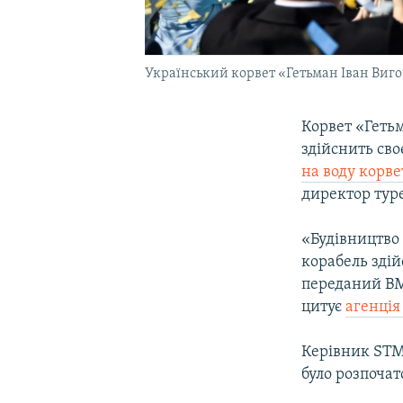
Український корвет «Гетьман Іван Вигов
Корвет «Гетьм
здійснить сво
на воду корв
директор туре
«Будівництво 
корабель здій
переданий ВМ
цитує
агенція
Керівник STM 
було розпочат