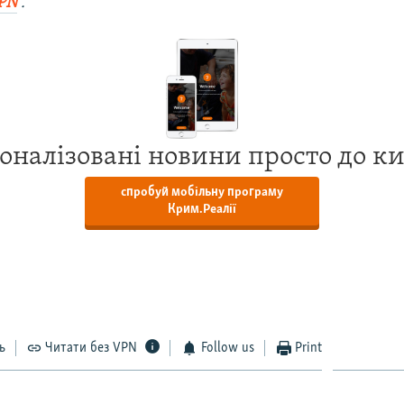
PN
.
оналізовані новини просто до к
спробуй мобільну програму
Крим.Реалії
ь
Читати без VPN
Follow us
Print