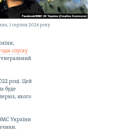
ина, 1 серпня 2024 року
раїни,
годи спуску
 генеральний
022 році. Цей
ль буде
лерюз, якого
 ВМС України
еччини.