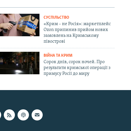
СУСПІЛЬСТВО
«Крим – не Росія»: маркетплейс
Ozon припинив прийом нових
замовлень на Кримському
півострові
ВІЙНА ТА КРИМ
Сорок днів, сорок ночей. Про
результати кримської операції з
примусу Росії до миру