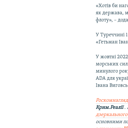
«Хотів би на
як держава, 
флоту», – дода
У Туреччині 1
«Гетьман Іва
У жовтні 2022
морських сил
минулого року
ADA для украї
Івана Виговсь
Роскомнагляд
Крим.Реалії
.
дзеркального
основними п