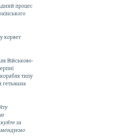
ладний процес
раїнського
су корвет
ля Військово-
серпні
 корабля типу
я гетьмана
йту
ою
дкуйте за
омендуємо