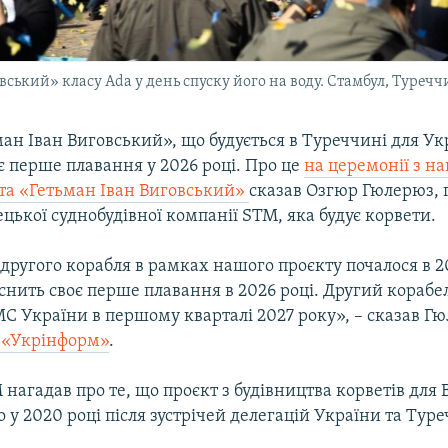
ський» класу Ada у день спуску його на воду. Стамбул, Туречч
ан Іван Виговський», що будується в Туреччині для Ук
є перше плавання у 2026 році. Про це
на церемонії з на
ета «Гетьман Іван Виговський»
сказав Озгюр Гюлерюз,
цької суднобудівної компанії STM, яка будує корвети.
другого корабля в рамках нашого проєкту почалося в 2
снить своє перше плавання в 2026 році. Другий корабе
С України в першому кварталі 2027 року», – сказав Гю
 «Укрінформ»
.
нагадав про те, що проєкт з будівництва корветів для
о у 2020 році після зустрічей делегацій України та Тур