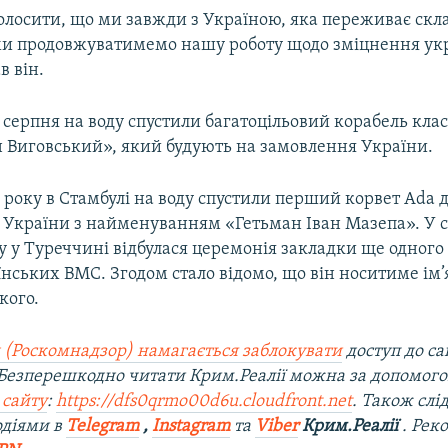
голосити, що ми завжди з Україною, яка переживає ск
ми продовжуватимемо нашу роботу щодо зміцнення ук
в він.
 серпня на воду спустили багатоцільовий корабель кла
н Виговський», який будують на замовлення України.
 року в Стамбулі на воду спустили перший корвет Ada д
 України з найменуванням «Гетьман Іван Мазепа». У 
 у Туреччині відбулася церемонія закладки ще одного
нських ВМС. Згодом стало відомо, що він носитиме ім’
кого.
 (Роскомнадзор) намагається заблокувати
доступ до са
 Безперешкодно читати Крим.Реалії можна за допомог
 сайту
:
https://dfs0qrmo00d6u.cloudfront.net
. Також слі
одіями в
Telegram
,
Instagram
та
Viber
Крим.Реалії
. Рек