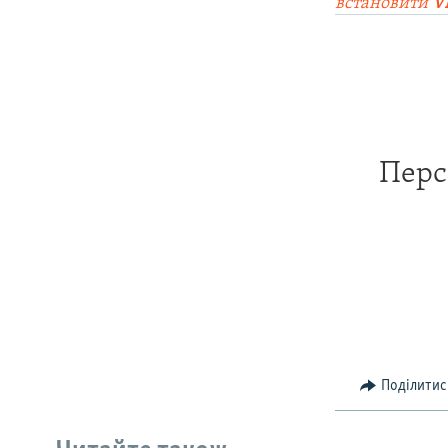
встановити
V
Перс
Поділитис