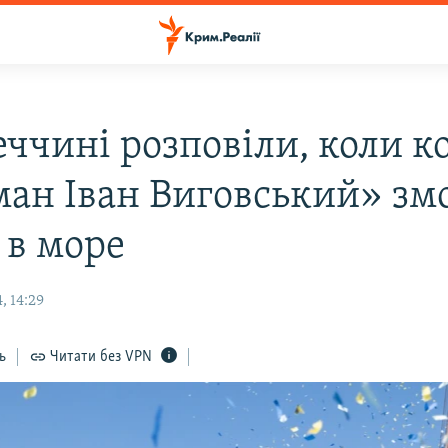
еччині розповіли, коли к
ман Іван Виговський» зм
 в море
, 14:29
ь
Читати без VPN