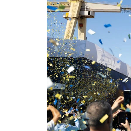
ВІДЕОУРОКИ «ELIFBE»
СВІДЧЕННЯ ОКУПАЦІЇ
УКРАЇНСЬКА ПРОБЛЕМА КРИМУ
ІНФОГРАФІКА