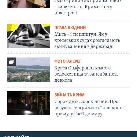
Ozon припинив прийом нових
замовлень на Кримському
півострові
ПРАВА ЛЮДИНИ
Мить – і ти шпигун. Як у
кримських судах розглядають
звинувачення в держзраді
ФОТОГАЛЕРЕЇ
Краса Сімферопольського
водосховища та занедбаність
довкола
ВІЙНА ТА КРИМ
Сорок днів, сорок ночей. Про
результати кримської операції з
примусу Росії до миру