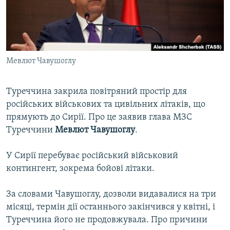
ВІДЕОУРОКИ «ELIFBE»
Русский
СВІДЧЕННЯ ОКУПАЦІЇ
Qırımtatar
УКРАЇНСЬКА ПРОБЛЕМА КРИМУ
Мевлют Чавушоглу
ДОЛУЧАЙСЯ!
ІНФОГРАФІКА
Туреччина закрила повітряний простір для
російських військових та цивільних літаків, що
Усі сайти RFE/RL
прямують до Сирії. Про це заявив глава МЗС
Туреччини
Мевлют Чавушоглу
.
У Сирії перебуває російський військовий
контингент, зокрема бойові літаки.
За словами Чавушоглу, дозволи видавалися на три
місяці, термін дії останнього закінчився у квітні, і
Туреччина його не продовжувала. Про причини