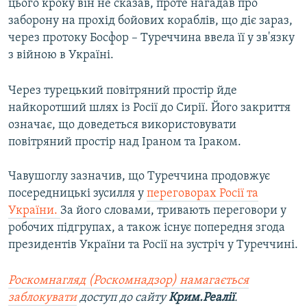
цього кроку він не сказав, проте нагадав про
заборону на прохід бойових кораблів, що діє зараз,
через протоку Босфор – Туреччина ввела її у зв'язку
з війною в Україні.
Через турецький повітряний простір йде
найкоротший шлях із Росії до Сирії. Його закриття
означає, що доведеться використовувати
повітряний простір над Іраном та Іраком.
Чавушоглу зазначив, що Туреччина продовжує
посередницькі зусилля у
переговорах Росії та
України.
За його словами, тривають переговори у
робочих підгрупах, а також існує попередня згода
президентів України та Росії на зустріч у Туреччині.
Роскомнагляд (Роскомнадзор) намагається
заблокувати
доступ до сайту
Крим.Реалії
.