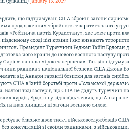
in (@ikalin1)
January 13, 2019
ердить, що підтримувані США збройні загони сирійськ
им» продовженням збройного сепаратистського угру
дів «Робітнича партія Курдистану», яке воює проти вл
південному сході цієї країни і яке визнають терорист
шингтон. Президент Туреччини Реджеп Тайїп Ердоган 
ідготовка його країни до нового воєнного наступу прот
у Сирії «значною мірою завершена». Так він підсумува
реччини радника з національної безпеки США Джона Бо
имати від Анкари гарантії безпеки для загонів сирійс
ують США в їхній боротьбі проти «Ісламської держави»
ти. Болтон тоді застеріг, що США не дадуть Туреччині н
ьких курдів; Ердоган у відповідь заявив, що Анкара не п
воїх планах знищити ці загони воєнною силою.
 перебуває близько двох тисяч військовослужбовців СШ
 без консультацій зі своїми радниками, з військовими,