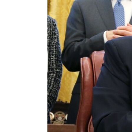
ВІДЕОУРОКИ «ELIFBE»
СВІДЧЕННЯ ОКУПАЦІЇ
УКРАЇНСЬКА ПРОБЛЕМА КРИМУ
ІНФОГРАФІКА