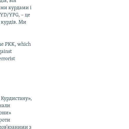
ів, він
ими курдами і
PYD/YPG, – це
 курдів. Ми
 the PKK, which
gainst
errorist
 Курдистану»,
знали
рони»
проти
пов’язаними з