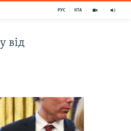
РУС
КТА
у від