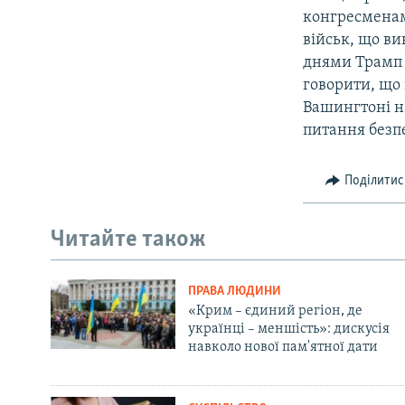
конгресменам
військ, що в
днями Трамп в
говорити, що
Вашингтоні н
питання безпе
Поділитис
Читайте також
ПРАВА ЛЮДИНИ
«Крим – єдиний регіон, де
українці – меншість»: дискусія
навколо нової пам'ятної дати