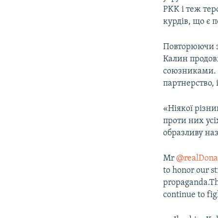
PKK і теж те
курдів, що є 
Повторюючи з
Калин продов
союзниками. 
партнерство, 
«Ніякої різн
проти них ус
образливу на
Mr
@realDon
to honor our s
propaganda.Th
continue to fig