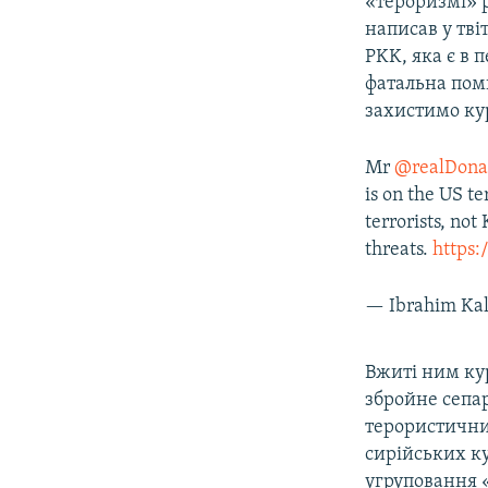
«тероризмі» 
написав у тві
PKK, яка є в 
фатальна поми
захистимо кур
Mr
@realDon
is on the US te
terrorists, not
threats.
https:
— Ibrahim Kal
Вжиті ним кур
збройне сепа
терористични
сирійських к
угруповання «