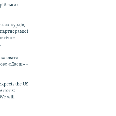
ирійських
ьких курдів,
 партнерами і
тегічне
.
 воювати
лово «Даеш» –
 expects the US
errorist
We will