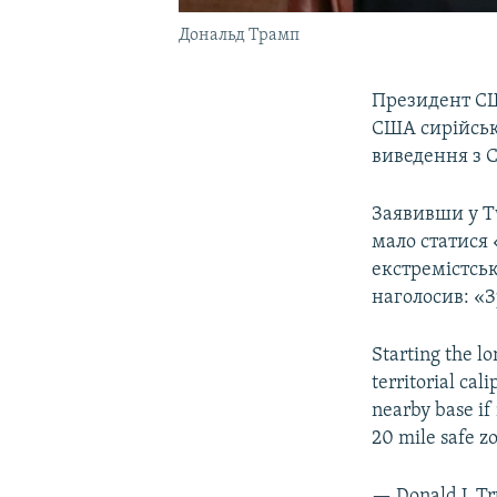
Дональд Трамп
Президент 
США сирійськ
виведення з 
Заявивши у Tw
мало статися 
екстремістсь
наголосив: «
Starting the lo
territorial cal
nearby base if
20 mile safe zo
— Donald J. 