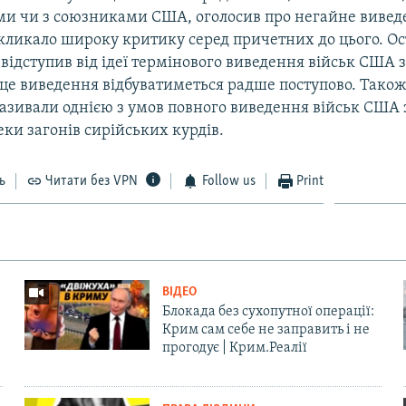
и чи з союзниками США, оголосив про негайне вивед
икликало широку критику серед причетних до цього. О
ідступив від ідеї термінового виведення військ США з 
 це виведення відбуватиметься радше поступово. Також
азивали однією з умов повного виведення військ США з
ки загонів сирійських курдів.
ь
Читати без VPN
Follow us
Print
ВІДЕО
Блокада без сухопутної операції:
Крим сам себе не заправить і не
прогодує | Крим.Реалії