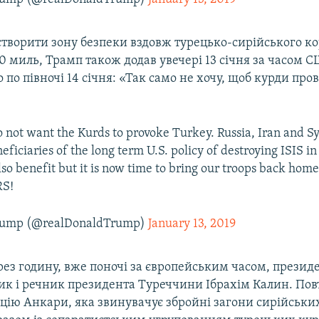
творити зону безпеки вздовж турецько-сирійського к
 миль, Трамп також додав увечері 13 січня за часом С
о по півночі 14 січня: «Так само не хочу, щоб курди пр
do not want the Kurds to provoke Turkey. Russia, Iran and S
eficiaries of the long term U.S. policy of destroying ISIS in
so benefit but it is now time to bring our troops back home
S!
Trump (@realDonaldTrump)
January 13, 2019
ез годину, вже поночі за європейським часом, презид
ник і речник президента Туреччини Ібрахім Калин. П
цію Анкари, яка звинувачує збройні загони сирійських