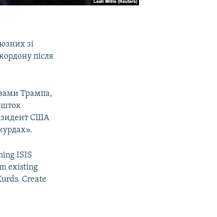
оюзних зі
кордону після
овами Трампа,
решток
резидент США
курдах».
ning ISIS
om existing
Kurds. Create