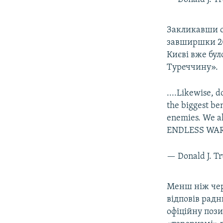
Закликавши с
завширшки 20
Києві вже бул
Туреччину».
....Likewise, 
the biggest ben
enemies. We al
ENDLESS WAR
— Donald J. 
Менш ніж чер
відповів рад
офіційну пози