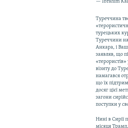
— Ibrahim Kal
Туреччина тв
«терористичн
турецьких кур
Туреччини на 
Анкара, і Ва
заявляв, що п
«терористів» 
візиту до Ту
намагався отр
що їх підтрим
досяг цієї ме
загони сирійс
поступки у с
Нині в Сирії
місяця Трамп,