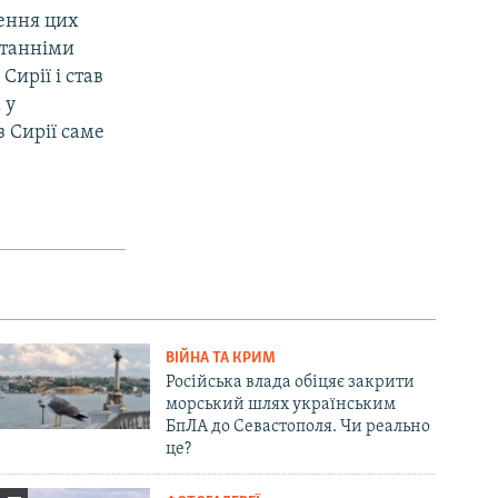
ення цих
станніми
Сирії і став
 у
 Сирії саме
ВІЙНА ТА КРИМ
Російська влада обіцяє закрити
морський шлях українським
БпЛА до Севастополя. Чи реально
це?