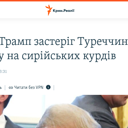
Трамп застеріг Туреччин
у на сирійських курдів
3:31
ь
Читати без VPN