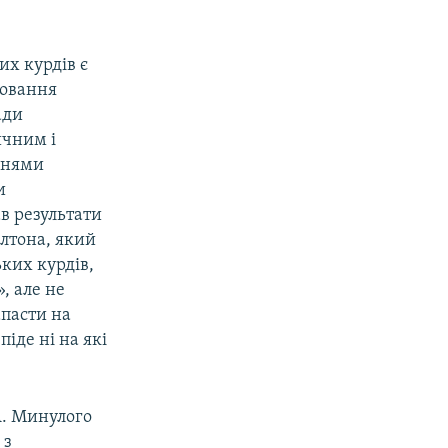
их курдів є
повання
ади
ичним і
днями
и
в результати
лтона, який
ьких курдів,
, але не
апасти на
іде ні на які
А. Минулого
 з