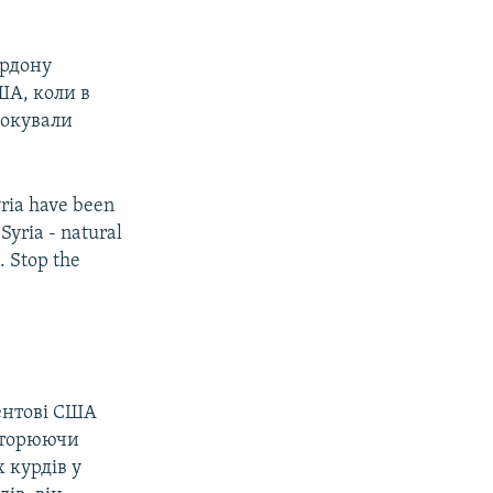
ордону
ША, коли в
овокували
yria have been
 Syria - natural
. Stop the
ентові США
овторюючи
 курдів у