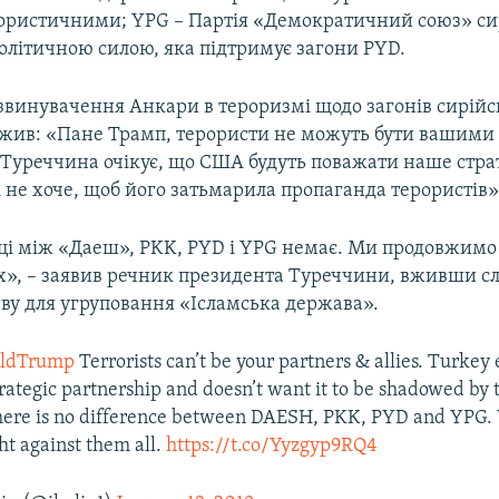
рористичними; YPG – Партія «Демократичний союз» с
політичною силою, яка підтримує загони PYD.
винувачення Анкари в тероризмі щодо загонів сирійс
жив: «Пане Трамп, терористи не можуть бути вашими
Туреччина очікує, що США будуть поважати наше стра
і не хоче, щоб його затьмарила пропаганда терористів»
иці між «Даеш», PKK, PYD і YPG немає. Ми продовжимо
іх», – заявив речник президента Туреччини, вживши с
зву для угруповання «Ісламська держава».
aldTrump
Terrorists can’t be your partners & allies. Turkey
trategic partnership and doesn’t want it to be shadowed by t
ere is no difference between DAESH, PKK, PYD and YPG. 
ht against them all.
https://t.co/Yyzgyp9RQ4