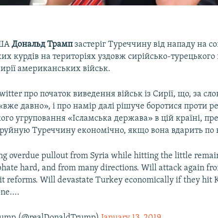
США
Дональд Трамп
застеріг Туреччину від нападу на с
их курдів на територіях уздовж сирійсько-турецького 
Сирії американських військ.
itter про початок виведення військ із Сирії, що, за сл
«вже давно», і про намір далі рішуче боротися проти 
кого угруповання «Ісламська держава» в цій країні, п
Зруйную Туреччину економічно, якщо вона вдарить по 
ng overdue pullout from Syria while hitting the little remai
iphate hard, and from many directions. Will attack again fr
 it reforms. Will devastate Turkey economically if they hit 
ne....
Trump (@realDonaldTrump)
January 13, 2019