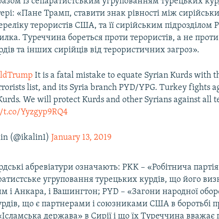
разом із сепаратистським угрупованням турецьких курд
тері: «Пане Трамп, ставити знак рівності між сирійськ
переліку терористів США, та її сирійським підрозділом 
лка. Туреччина бореться проти терористів, а не проти
дів та інших сирійців від терористичних загроз».
aldTrump
It is a fatal mistake to equate Syrian Kurds with
rrorists list, and its Syria branch PYD/YPG. Turkey fights a
 Kurds. We will protect Kurds and other Syrians against all t
//t.co/Yyzgyp9RQ4
in (@ikalin1)
January 13, 2019
дські абревіатури означають: PKK – «Робітнича партія
ратистське угруповання турецьких курдів, що його ви
м і Анкара, і Вашингтон; PYD – «Загони народної обо
урдів, що є партнерами і союзниками США в боротьбі 
Ісламська держава» в Сирії і що їх Туреччина вважає 