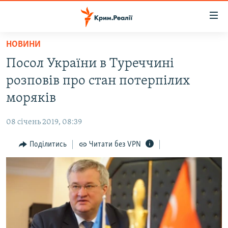
Доступність
посилання
Перейти
НОВИНИ
до
НОВИНИ
Посол України в Туреччині
основного
ВОДА.КРИМ
матеріалу
розповів про стан потерпілих
ВІДЕО ТА ФОТО
Перейти
моряків
до
ПОЛІТИКА
основної
08 січень 2019, 08:39
БЛОГИ
навігації
Перейти
Поділитись
Читати без VPN
ПОГЛЯД
до
ІНТЕРВ'Ю
пошуку
ВСЕ ЗА ДЕНЬ
СПЕЦПРОЕКТИ
ЯК ОБІЙТИ БЛОКУВАННЯ
ДЕПОРТАЦІЯ