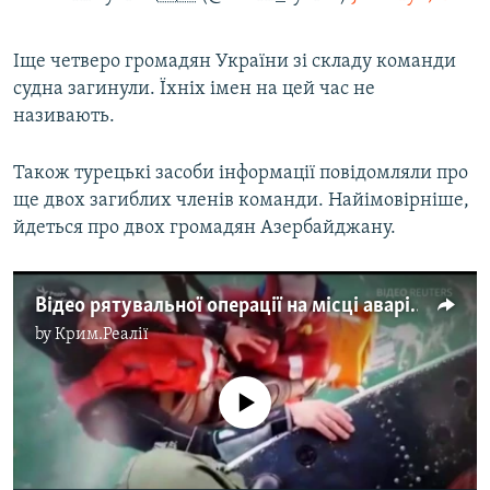
Іще четверо громадян України зі складу команди
судна загинули. Їхніх імен на цей час не
називають.
Також турецькі засоби інформації повідомляли про
ще двох загиблих членів команди. Найімовірніше,
йдеться про двох громадян Азербайджану.
Відео рятувальної операції на місці аварії судна, в якій загинули українці
by
Крим.Реалії
No media source currently available