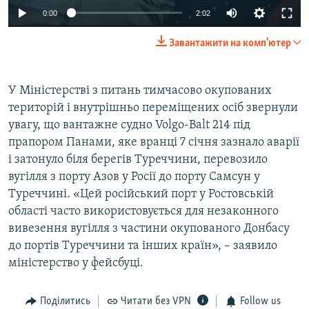
0:00
2:02
Завантажити на комп'ютер
У Міністерстві з питань тимчасово окупованих
територій і внутрішньо переміщених осіб звернули
увагу, що вантажне судно Volgo-Balt 214 під
прапором Панами, яке вранці 7 січня зазнало аварії
і затонуло біля берегів Туреччини, перевозило
вугілля з порту Азов у Росії до порту Самсун у
Туреччині. «Цей російський порт у Ростовській
області часто використовується для незаконного
вивезення вугілля з частини окупованого Донбасу
до портів Туреччини та інших країн», – заявило
міністерство у фейсбуці.
Поділитись
Читати без VPN
Follow us