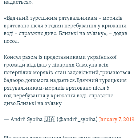
надається».
«Вдячний турецьким рятувальникам – моряків
врятовано після 5 годин перебування у крижаній
воді – справжнє диво. Близькі на зв’язку», – додав
посол.
Консул разом із представниками української
громади відвідав у лікарнях Самсуна всіх
потерпілих моряків-стан задовільний,тримаються
бадьоро,допомога надається.Вдячний турецьким
рятувальникам-моряків врятовано після 5
год.перебування у крижаній воді-справжнє
диво.Близькі на зв’язку
— Andrii Sybiha 🇺🇦 (@andrii_sybiha)
January 7, 2019