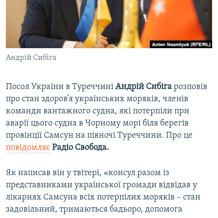
ВІДЕОУРОКИ «ELIFBE»
Русский
СВІДЧЕННЯ ОКУПАЦІЇ
Qırımtatar
УКРАЇНСЬКА ПРОБЛЕМА КРИМУ
Андрій Сибіга
ДОЛУЧАЙСЯ!
ІНФОГРАФІКА
Посол України в Туреччині
Андрій Сибіга
розповів
про стан здоров’я українських моряків, членів
Усі сайти RFE/RL
команди вантажного судна, які потерпіли при
аварії цього судна в Чорному морі біля берегів
провінції Самсун на півночі Туреччини. Про це
повідомляє
Радіо Свобода.
Як написав він у твітері, «консул разом із
представниками української громади відвідав у
лікарнях Самсуна всіх потерпілих моряків – стан
задовільний, тримаються бадьоро, допомога