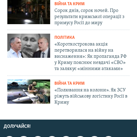
ВІЙНА ТА КРИМ
Сорок днів, сорок ночей. Про
результати кримської операції з
примусу Росії до миру
ПОЛІТИКА
«Короткострокова акція
перетворилася на війну на
виснаження»: Як пропаганда РФ
у Криму пояснює невдачі «СВО»
та залякує «мінними атаками»
ВІЙНА ТА КРИМ
«Полювання на колони». Як ЗСУ
ріжуть військову логістику Росії в
Криму
ДОЛУЧАЙСЯ!