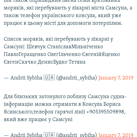
Він також оприлюднив імена семи врятованих
моряків, які перебувають у лікарні міста Самсуна, а
також телефон українського консула, який уже
працює в цьому місті для допомоги потерпілим.
Список моряків, які перебувають у лікарні у
Самсуні: Шевчук СтаніславМільніченко
ПавлоГеращенко ОлегІльченко ЄвгенійЯценко
ЄвгенСкачко ДенисБудко Тетяна
— Andrii Sybiha 🇺🇦 (@andrii_sybiha)
January 7, 2019
Для близьких затонулого поблизу Самсуна судна-
інформацію можна отримати в Консула Бориса
Ясинського,телефон гарячої лінії +905395509898,
який вже працює у Самсуні
— Andrii Sybiha 🇺🇦 (@andrii_sybiha)
January 7, 2019