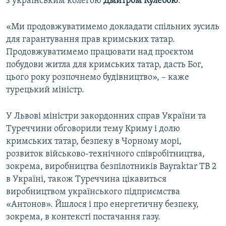
з українським колегою
Дмитром Кулебою
.
«Ми продовжуватимемо докладати спільних зусиль
для гарантування прав кримських татар.
Продовжуватимемо працювати над проєктом
побудови житла для кримських татар, дасть Бог,
цього року розпочнемо будівництво», – каже
турецький міністр.
У Львові міністри закордонних справ України та
Туреччини обговорили тему Криму і долю
кримських татар, безпеку в Чорному морі,
розвиток військово-технічного співробітництва,
зокрема, виробництва безпілотників Bayraktar TB 2
в Україні, також Туреччина цікавиться
виробництвом українського підприємства
«Антонов». Йшлося і про енергетичну безпеку,
зокрема, в контексті постачання газу.