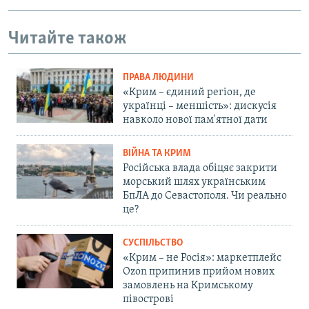
Читайте також
ПРАВА ЛЮДИНИ
«Крим – єдиний регіон, де
українці – меншість»: дискусія
навколо нової пам'ятної дати
ВІЙНА ТА КРИМ
Російська влада обіцяє закрити
морський шлях українським
БпЛА до Севастополя. Чи реально
це?
СУСПІЛЬСТВО
«Крим – не Росія»: маркетплейс
Ozon припинив прийом нових
замовлень на Кримському
півострові