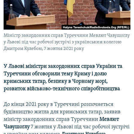
ВІДЕОУРОКИ «ELIFBE»
Русский
СВІДЧЕННЯ ОКУПАЦІЇ
Qırımtatar
УКРАЇНСЬКА ПРОБЛЕМА КРИМУ
Міністр закордонних справ Туреччини Мевлют Чавушоглу
ДОЛУЧАЙСЯ!
ІНФОГРАФІКА
у Львові під час робочої зустрічі з українським колегою
Дмитром Кулебою, 7 жовтня 2021 року
Усі сайти RFE/RL
У Львові міністри закордонних справ України та
Туреччини обговорили тему Криму і долю
кримських татар, безпеку в Чорному морі,
розвиток військово-технічного співробітництва
До кінця 2021 року в Туреччині розпочнеться
будівництво житла для кримських татар, заявив
міністр закордонних справ Туреччини
Мевлют
Чавушоглу
7 жовтня у Львові під час робочої зустрічі