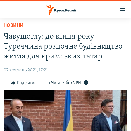
Доступність
посилання
Перейти
НОВИНИ
до
НОВИНИ
Чавушоглу: до кінця року
основного
ВОДА.КРИМ
матеріалу
Туреччина розпочне будівництво
ВІДЕО ТА ФОТО
Перейти
житла для кримських татар
до
ПОЛІТИКА
основної
07 жовтень 2021, 17:21
БЛОГИ
навігації
Перейти
Поділитись
Читати без VPN
ПОГЛЯД
до
ІНТЕРВ'Ю
пошуку
ВСЕ ЗА ДЕНЬ
СПЕЦПРОЕКТИ
ЯК ОБІЙТИ БЛОКУВАННЯ
ДЕПОРТАЦІЯ