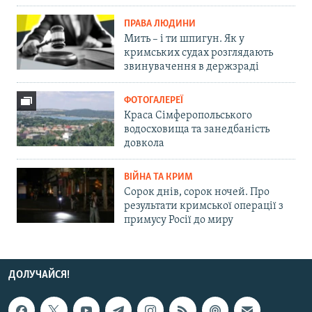
ПРАВА ЛЮДИНИ
Мить – і ти шпигун. Як у
кримських судах розглядають
звинувачення в держзраді
ФОТОГАЛЕРЕЇ
Краса Сімферопольського
водосховища та занедбаність
довкола
ВІЙНА ТА КРИМ
Сорок днів, сорок ночей. Про
результати кримської операції з
примусу Росії до миру
ДОЛУЧАЙСЯ!