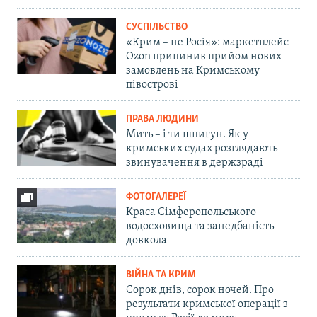
СУСПІЛЬСТВО
«Крим – не Росія»: маркетплейс
Ozon припинив прийом нових
замовлень на Кримському
півострові
ПРАВА ЛЮДИНИ
Мить – і ти шпигун. Як у
кримських судах розглядають
звинувачення в держзраді
ФОТОГАЛЕРЕЇ
Краса Сімферопольського
водосховища та занедбаність
довкола
ВІЙНА ТА КРИМ
Сорок днів, сорок ночей. Про
результати кримської операції з