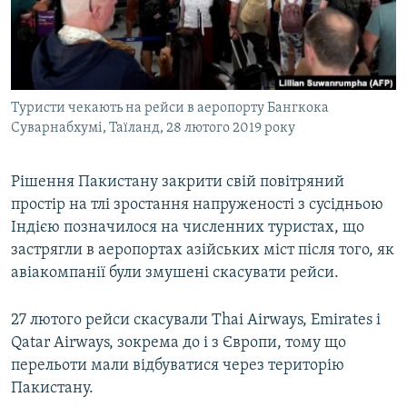
ВІДЕОУРОКИ «ELIFBE»
Русский
СВІДЧЕННЯ ОКУПАЦІЇ
Qırımtatar
УКРАЇНСЬКА ПРОБЛЕМА КРИМУ
Туристи чекають на рейси в аеропорту Бангкока
ДОЛУЧАЙСЯ!
ІНФОГРАФІКА
Суварнабхумі, Таїланд, 28 лютого 2019 року
Рішення Пакистану закрити свій повітряний
Усі сайти RFE/RL
простір на тлі зростання напруженості з сусідньою
Індією позначилося на численних туристах, що
застрягли в аеропортах азійських міст після того, як
авіакомпанії були змушені скасувати рейси.
27 лютого рейси скасували Thai Airways, Emirates і
Qatar Airways, зокрема до і з Європи, тому що
перельоти мали відбуватися через територію
Пакистану.