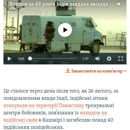
Вперше за 48 років Індія завдала авіаудару по Пакистану – відео
by
Крим.Реалії
No media source currently available
0:00
1:37
Завантажити на комп'ютер
Це сталося через день після того, як 26 лютого, за
повідомленням влади Індії, індійські літаки
атакували на території Пакистану
тренувальні
центри бойовиків, пов’язаних із
нападом на
індійські сили
в Кашмірі і загибеллю понад 40
індійських поліцейських.