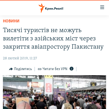
Доступність
посилання
Перейти
НОВИНИ
до
НОВИНИ
Тисячі туристів не можуть
основного
ВОДА.КРИМ
матеріалу
вилетіти з азійських міст через
ВІДЕО ТА ФОТО
Перейти
закриття авіапростору Пакистану
до
ПОЛІТИКА
основної
28 лютий 2019, 11:27
БЛОГИ
навігації
Перейти
Поділитись
Читати без VPN
ПОГЛЯД
до
ІНТЕРВ'Ю
пошуку
ВСЕ ЗА ДЕНЬ
СПЕЦПРОЕКТИ
ЯК ОБІЙТИ БЛОКУВАННЯ
ДЕПОРТАЦІЯ