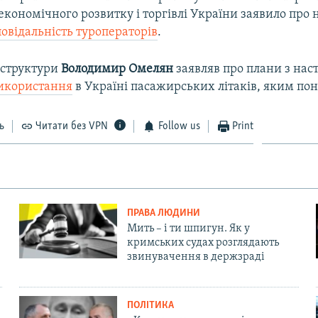
економічного розвитку і торгівлі України заявило про 
овідальність туроператорів
.
аструктури
Володимир Омелян
заявляв про плани з нас
икористання
в Україні пасажирських літаків, яким пон
ь
Читати без VPN
Follow us
Print
ПРАВА ЛЮДИНИ
Мить – і ти шпигун. Як у
кримських судах розглядають
звинувачення в держзраді
ПОЛІТИКА