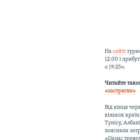
На
сайті
турис
12:00 і прибут
о 19:25».
Читайте тако
«застрягли»
Від кінця чер
кількох країн
Тунісу, Албані
пояснила зат
«Оазис треве