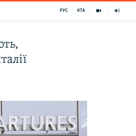
РУС
КТА
ють,
талії