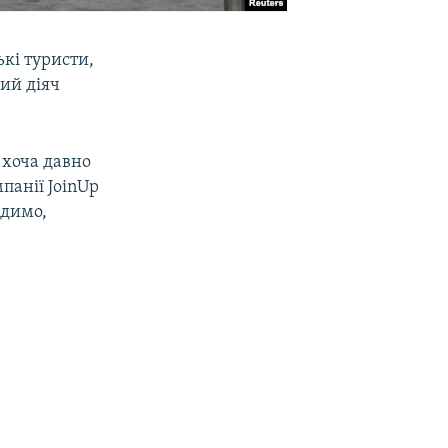
ькі туристи,
ий діяч
 хоча давно
панії JoinUp
идимо,