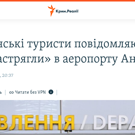
нські туристи повідомля
астрягли» в аеропорту Ан
, 20:37
ь
Читати без VPN