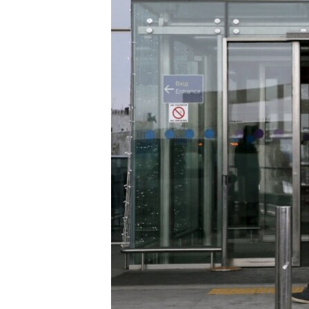
ВІДЕОУРОКИ «ELIFBE»
СВІДЧЕННЯ ОКУПАЦІЇ
УКРАЇНСЬКА ПРОБЛЕМА КРИМУ
ІНФОГРАФІКА