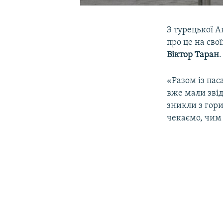
З турецької А
про це на свої
Віктор Таран
.
«Разом із па
вже мали звід
зникли з гори
чекаємо, чим