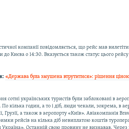
тичної компанії повідомляється, що рейс мав вилетіти 
и до Києва о 14:30. Вказується також статус цього рейсу
ж:
«Держава була змушена втрутитися»: рішення ціною
вня сотні українських туристів були заблоковані в аеро
. По кілька годин, а то і діб, люди чекали, зокрема, в а
ї, Грузії, а також в аеропорту «Київ». Авіакомпанія Bra
римки рейсів на кілька діб невиплатою коштів туропе
л Україна». Останній свою провину не визнавав. Через