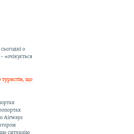
сьогодні о
 – «очікується
 туристів, що
портах
еропортах
vo Airways
ратором
 цю ситуацію