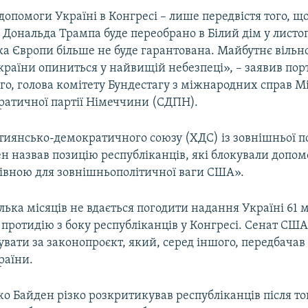
опомоги Україні в Конгресі – лише передвістя того, 
 Дональда Трампа буде переобрано в Білий дім у листоп
ка Європи більше не буде гарантована. Майбутнє вільно
раїни опиниться у найвищій небезпеці», – заявив порта
ого, голова комітету Бундестагу з міжнародних справ Мі
ратичної партії Німеччини (СДПН).
тиянсько-демократичного союзу (ХДС) із зовнішньої п
н назвав позицію республіканців, які блокували допом
нівною для зовнішньополітичної ваги США».
ька місяців не вдається погодити надання Україні 61 
 протидію з боку республіканців у Конгресі. Сенат США
увати за законопроєкт, який, серед іншого, передбачав
раїни.
 Байден різко розкритикував республіканців після тог