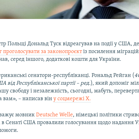
тр Польщі Дональд Туск відреагував на події у США, д
г проголосувати за законопроєкт
із посилення міграцій
ав, серед іншого, додаткові кошти для України.
риканські сенатори-республіканці. Рональд Рейган (
4
 від Республіканської партії – ред.
), який допоміг мі
шу свободу і незалежність, сьогодні, мабуть, переверта
а вам», – написав він
у соцмережі Х.
уважує мовник
Deutsche Welle
, німецькі політики стри
і в Сенаті США провалили голосування щодо надання Ук
помоги.