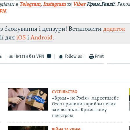
діями в
Telegram
,
Instagram
та
Viber
Крим.Реалії
. Рек
PN
.
з блокування і цензури! Встановити
додаток
ії для
iOS
і
Android
.
ь
Читати без VPN
Follow us
Print
СУСПІЛЬСТВО
«Крим – не Росія»: маркетплейс
Ozon припинив прийом нових
замовлень на Кримському
півострові
ВІЙНА ТА КРИМ