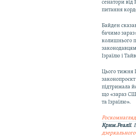
сенатори від 
питання корд
Байден сказав
бачимо зараз»
колишнього п
законодавцям
Ізраїлю і Тай
Цього тижня 
законопроєкт 
підтримала йо
що «зараз СШ
та Ізраїлю».
Роскомнагляд
Крим.Реалії
.
дзеркального