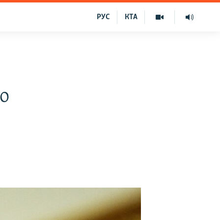
РУС
КТА
о