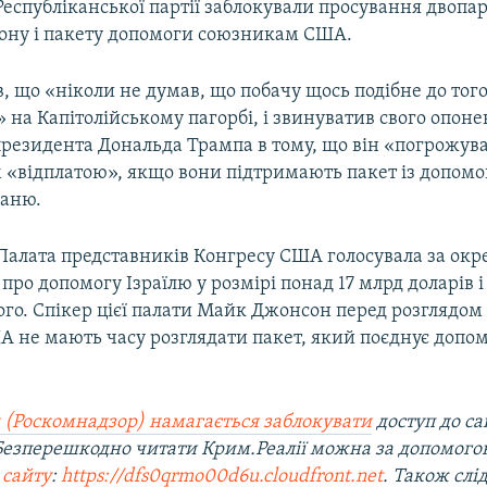
Республіканської партії заблокували просування двопар
ону і пакету допомоги союзникам США.
, що «ніколи не думав, що побачу щось подібне до тог
 на Капітолійському пагорбі, і звинуватив свого опоне
резидента Дональда Трампа в тому, що він «погрожув
 «відплатою», якщо вони підтримають пакет із допомо
ваню.
Палата представників Конгресу США голосувала за ок
про допомогу Ізраїлю у розмірі понад 17 млрд доларів і
го. Спікер цієї палати Майк Джонсон перед розглядом
А не мають часу розглядати пакет, який поєднує допом
 (Роскомнадзор) намагається заблокувати
доступ до са
 Безперешкодно читати Крим.Реалії можна за допомог
 сайту
:
https://dfs0qrmo00d6u.cloudfront.net
. Також слі