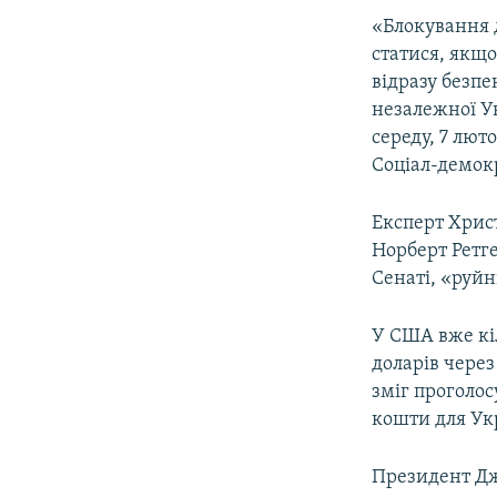
«Блокування д
статися, якщо
відразу безпе
незалежної Ук
середу, 7 лют
Соціал-демок
Експерт Хрис
Норберт Ретге
Сенаті, «руй
У США вже кіл
доларів через
зміг проголос
кошти для Ук
Президент Джо