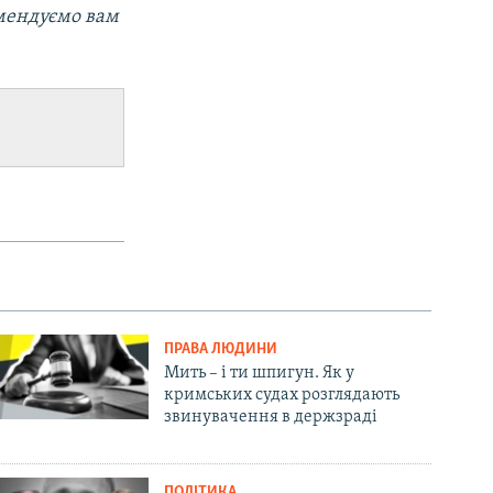
омендуємо вам
ПРАВА ЛЮДИНИ
Мить – і ти шпигун. Як у
кримських судах розглядають
звинувачення в держзраді
ПОЛІТИКА