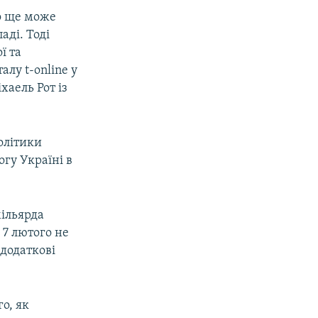
що ще може
аді. Тоді
ї та
лу t-online у
хаель Рот із
олітики
огу Україні в
мільярда
 7 лютого не
 додаткові
о, як