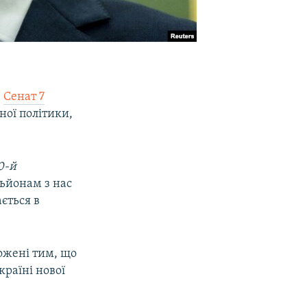
е
Сенат 7
ної політики,
0-й
льйонам з нас
ється в
вожені тим, що
раїні нової