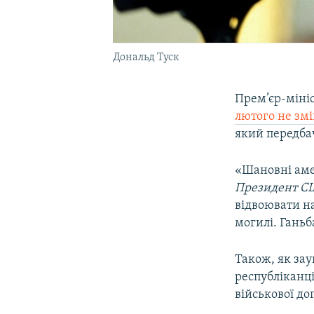
Дональд Туск
Прем’єр-мініс
лютого не змі
який передбач
«Шановні аме
Президент США
відвоювати на
могилі. Ганьб
Також, як за
республіканц
військової до