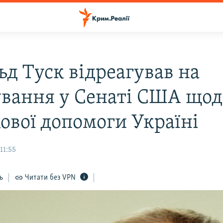
ьд Туск відреагував на
ування у Сенаті США щод
кової допомоги Україні
11:55
ь
Читати без VPN