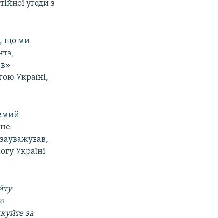
тійної угоди з
о, що ми
нта,
ав»
гою Україні,
ремий
 не
 зауважував,
огу Україні
йту
ою
дкуйте за