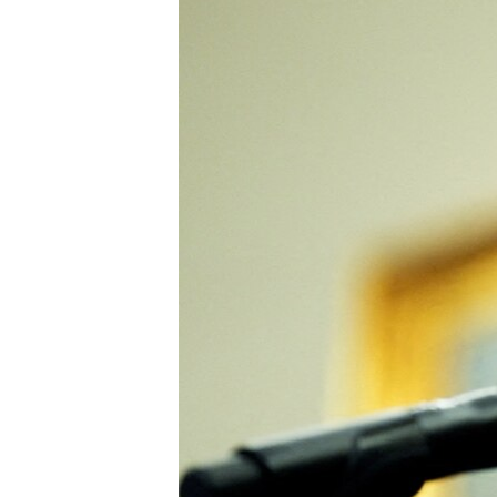
ВІДЕОУРОКИ «ELIFBE»
СВІДЧЕННЯ ОКУПАЦІЇ
УКРАЇНСЬКА ПРОБЛЕМА КРИМУ
ІНФОГРАФІКА