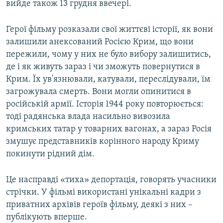
вийде також 13 грудня ввечері.
Герої фільму розказали свої життєві історії, як вони
залишили анексований Росією Крим, що вони
пережили, чому у них не було вибору залишитись,
де і як живуть зараз і чи зможуть повернутися в
Крим. Їх ув'язнювали, катували, переслідували, їм
загрожувала смерть. Вони могли опинитися в
російській армії. Історія 1944 року повторюється:
тоді радянська влада насильно вивозила
кримських татар у товарних вагонах, а зараз Росія
змушує представників корінного народу Криму
покинути рідний дім.
Це насправді «тиха» депортація, говорять учасники
стрічки. У фільмі використані унікальні кадри з
приватних архівів героїв фільму, деякі з них –
публікують вперше.