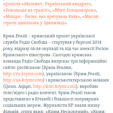
проєктів «Малевич. Український квадрат»,
«Революція на граніті»
,
«Вбиті Голодомором»
,
«Мощун – битва, яка врятувала Київ»
,
«Масові
страти цивільних у Здвижівці»
.
Крим.Реалії – кримський проєкт української
служби Радіо Свобода – стартував у березні 2014
року, відразу після окупації та під час анексії Росією
Кримського півострова. Сьогодні кримська
команда Радіо Свобода випускає три інформаційні
сайти: російською (Крым.Реалии,
http://ru.krymr.com
), українською (Крим.Реалії,
http://ua.krymr.com
) і кримськотатарською мовами
(Qırım. Aqiqat,
http://ktat.krymr.com
), виробляє
теле/відео і радіо контент. Крим.Реалії також
представлено в Ютьюбі і більшості популярних
соціальних мереж. Журналісти КР зняли низку
фільмів, серед яких: «Крим.Нескорений», «Крим: