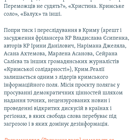
Переможців не судять?», «Христина. Кримське
соло», «Балух» та інші.
Попри тиск і переслідування в Криму (арешт і
засудження фрілансера КР Владислава Єсипенка,
авторів КР Ірини Данілович, Нарімана Джеляла,
Асана Ахтемова, Марлена Асанова, Сейрана
Салієва та інших громадянських журналістів
«Кримської солідарності»), Крим.Реалії
залишається одним з лідерів кримського
інформаційного поля. Місія проєкту полягає у
просуванні демократичних цінностей шляхом
надання точних, нецензурованих новин і
проведенні відкритих дискусій в країнах і
регіонах, в яких свобода слова перебуває під
загрозою і в яких домінує дезінформація.