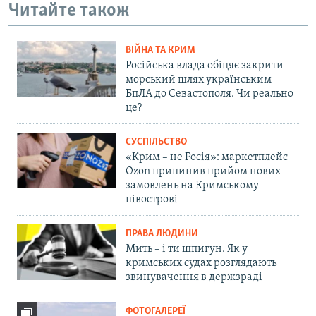
Читайте також
ВІЙНА ТА КРИМ
Російська влада обіцяє закрити
морський шлях українським
БпЛА до Севастополя. Чи реально
це?
СУСПІЛЬСТВО
«Крим – не Росія»: маркетплейс
Ozon припинив прийом нових
замовлень на Кримському
півострові
ПРАВА ЛЮДИНИ
Мить – і ти шпигун. Як у
кримських судах розглядають
звинувачення в держзраді
ФОТОГАЛЕРЕЇ