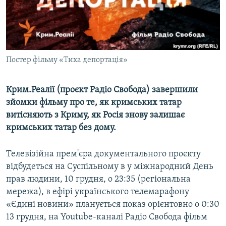
ВІДЕОУРОКИ «ELIFBE»
Русский
СВІДЧЕННЯ ОКУПАЦІЇ
Qırımtatar
УКРАЇНСЬКА ПРОБЛЕМА КРИМУ
Постер фільму «Тиха депортація»
ДОЛУЧАЙСЯ!
ІНФОГРАФІКА
Крим.Реалії (проєкт Радіо Свобода) завершили
зйомки фільму про те, як кримських татар
Усі сайти RFE/RL
витісняють з Криму, як Росія знову залишає
кримських татар без дому.
Телевізійна прем'єра документального проєкту
відбудеться на Суспільному в у міжнародний День
прав людини, 10 грудня, о 23:35 (регіональна
мережа), в ефірі українського телемарафону
«Єдині новини» планується показ орієнтовно о 0:30
13 грудня, на Youtube-каналі Радіо Свобода фільм