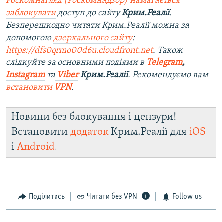
Роскомнагляд (Роскомнадзор) намагається
заблокувати
доступ до сайту
Крим.Реалії
.
Безперешкодно читати Крим.Реалії можна за
допомогою
дзеркального сайту
:
https://dfs0qrmo00d6u.cloudfront.net
. Також
слідкуйте за основними подіями в
Telegram
,
Instagram
та
Viber
Крим.Реалії
. Рекомендуємо вам
встановити
VPN
.
Новини без блокування і цензури!
Встановити
додаток
Крим.Реалії для
iOS
і
Android
.
Поділитись
Читати без VPN
Follow us