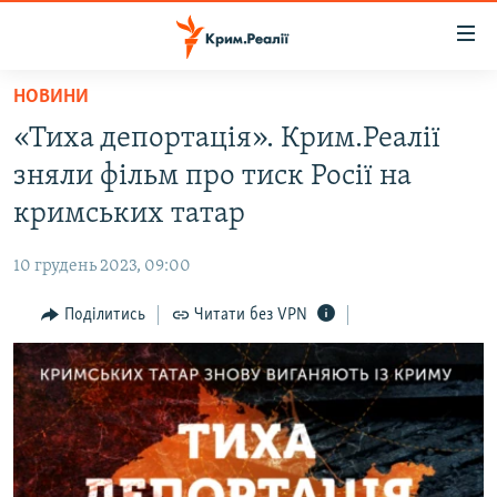
Доступність
посилання
Перейти
НОВИНИ
до
НОВИНИ
«Тиха депортація». Крим.Реалії
основного
ВОДА.КРИМ
матеріалу
зняли фільм про тиск Росії на
ВІДЕО ТА ФОТО
Перейти
кримських татар
до
ПОЛІТИКА
основної
10 грудень 2023, 09:00
БЛОГИ
навігації
Перейти
Поділитись
Читати без VPN
ПОГЛЯД
до
ІНТЕРВ'Ю
пошуку
ВСЕ ЗА ДЕНЬ
СПЕЦПРОЕКТИ
ЯК ОБІЙТИ БЛОКУВАННЯ
ДЕПОРТАЦІЯ