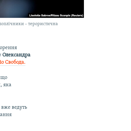
 поплічники – терористична
ворення
у
Олександра
іо Свобода.
 що
, яка
 вже ведуть
нання