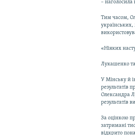
– наголосила 
Тим часом, О
українських,
використовув
«Ніяких наступ
Лукашенко так
У Мінську й 
результатів п
Олександра Л
результатів в
За оцінкою пр
затримані тис
відкрито пона