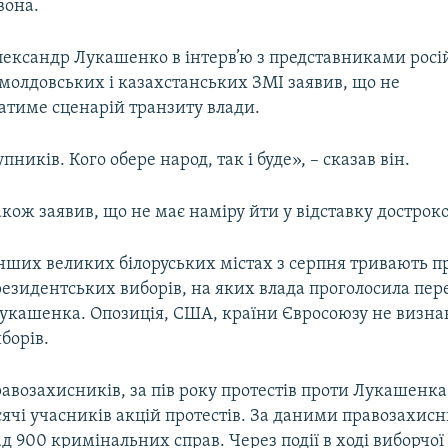
вона.
лександр Лукашенко в інтерв’ю з представниками росі
 молдовських і казахстанських ЗМІ заявив, що не
атиме сценарій транзиту влади.
ників. Кого обере народ, так і буде», – сказав він.
ож заявив, що не має наміру йти у відставку достроко
інших великих білоруських містах з серпня тривають п
резидентських виборів, на яких влада проголосила пер
укашенка. Опозиція, США, країни Євросоюзу не визна
иборів.
авозахисників, за пів року протестів проти Лукашенка
ячі учасників акцій протестів. За даними правозахисн
д 900 кримінальних справ. Через події в ході виборчої