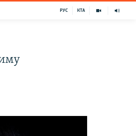
РУС
КТА
жиму