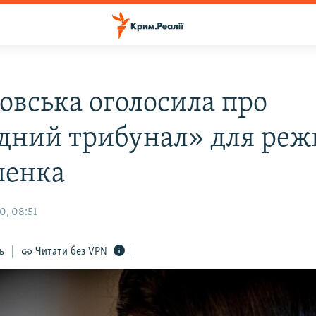
овська оголосила про
дний трибунал» для ре
шенка
0, 08:51
ь
Читати без VPN