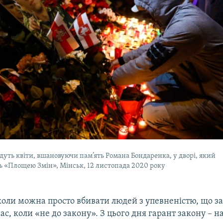
уть квіти, вшановуючи пам’ять Романа Бондаренка, у дворі, який
ь «Площею Змін», Мінськ, 12 листопада 2020 року
оли можна просто вбивати людей з упевненістю, що за 
ас, коли «не до закону». З цього дня гарант закону – на