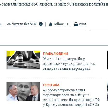
 зазнали понад 450 людей, із них 98 визнані політв’яз
ь
Читати без VPN
Follow us
Print
ПРАВА ЛЮДИНИ
Мить – і ти шпигун. Як у
кримських судах розглядають
звинувачення в держзраді
ПОЛІТИКА
«Короткострокова акція
перетворилася на війну на
виснаження»: Як пропаганда РФ
у Криму пояснює невдачі «СВО»