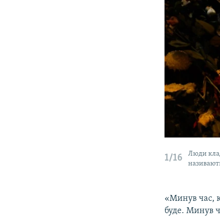
Люди клад
1/16
називают
«Минув час, к
буде. Минув ч