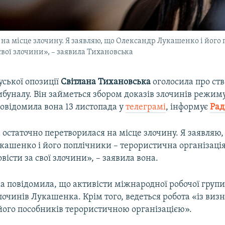
на місце злочину. Я заявляю, що Олександр Лукашенко і його
свої злочини», – заявила Тихановська
уської опозиції
Світлана Тихановська
оголосила про ст
ибуналу. Він займеться збором доказів злочинів режим
повідомила вона 13 листопада у
телеграмі
, інформує
Рад
остаточно перетворилася на місце злочину. Я заявляю,
кашенко і його поплічники – терористична організація
вісти за свої злочини», – заявила вона.
а повідомила, що активісти міжнародної робочої групи
злочинів Лукашенка. Крім того, ведеться робота «із виз
його пособників терористичною організацією».