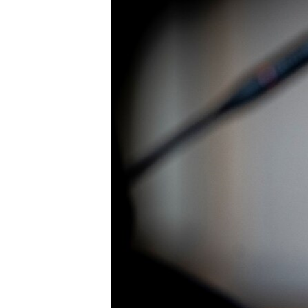
ВІДЕОУРОКИ «ELIFBE»
СВІДЧЕННЯ ОКУПАЦІЇ
УКРАЇНСЬКА ПРОБЛЕМА КРИМУ
ІНФОГРАФІКА