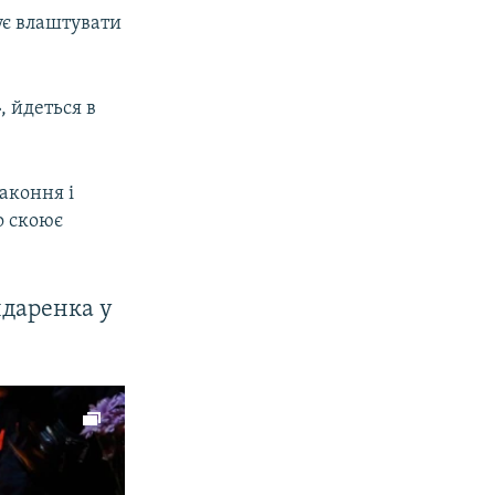
нує влаштувати
, йдеться в
законня і
о скоює
ндаренка у