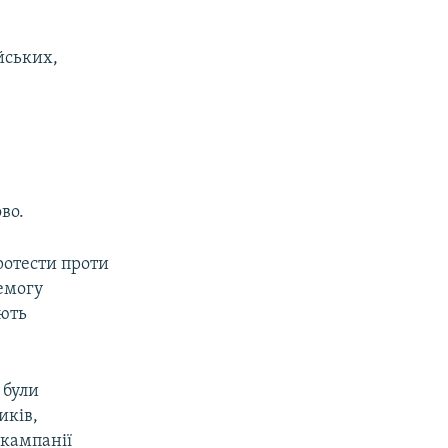
u
i
s
d
йських,
s
e
l
i
d
e
во.
ротести проти
емогу
ють
 були
иків,
 кампанії