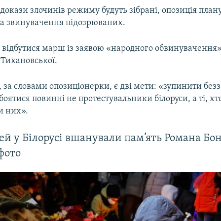
к докази злочинів режиму будуть зібрані, опозиція пла
за звинувачення підозрюваних.
 відбутися марш із заявою «народного обвинувачення»
 Тихановської.
, за словами опозиціонерки, є дві мети: «зупинити без
боятися повинні не протестувальники білоруси, а ті, хт
и них».
ей у Білорусі вшанували пам’ять Романа Бо
фото