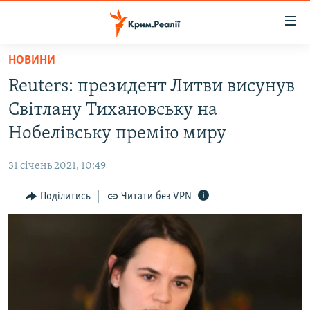
Доступність
посилання
Перейти
НОВИНИ
до
НОВИНИ
Reuters: президент Литви висунув
основного
ВОДА.КРИМ
матеріалу
Світлану Тихановську на
ВІДЕО ТА ФОТО
Перейти
Нобелівську премію миру
до
ПОЛІТИКА
основної
31 січень 2021, 10:49
БЛОГИ
навігації
Перейти
Поділитись
Читати без VPN
ПОГЛЯД
до
ІНТЕРВ'Ю
пошуку
ВСЕ ЗА ДЕНЬ
СПЕЦПРОЕКТИ
ЯК ОБІЙТИ БЛОКУВАННЯ
ДЕПОРТАЦІЯ