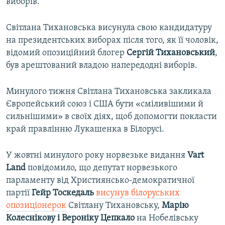
виборів.
Світлана Тихановська висунула свою кандидатуру
на президентських виборах після того, як її чоловік,
відомий опозиційний блогер
Сергій Тихановський
,
був арештований владою напередодні виборів.
Минулого тижня Світлана Тихановська закликала
Європейський союз і США бути «сміливішими й
сильнішими» в своїх діях, щоб допомогти покласти
край правлінню Лукашенка в Білорусі.
У жовтні минулого року норвезьке видання
Vart
Land
повідомило, що депутат норвезького
парламенту від Християнсько-демократичної
партії
Гейр Тоскедаль
висунув білоруських
опозиціонерок
Світлану Тихановську,
Марію
Колеснікову і Вероніку Цепкало
на Нобелівську