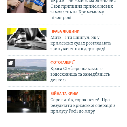
«Крим – не Росія»: маркетплейс
Ozon припинив прийом нових
замовлень на Кримському
півострові
ПРАВА ЛЮДИНИ
Мить – і ти шпигун. Як у
кримських судах розглядають
звинувачення в держзраді
ФОТОГАЛЕРЕЇ
Краса Сімферопольського
водосховища та занедбаність
довкола
ВІЙНА ТА КРИМ
Сорок днів, сорок ночей. Про
результати кримської операції з
примусу Росії до миру