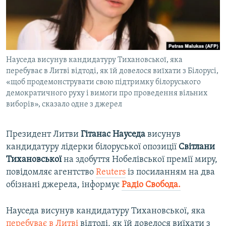
ВІДЕОУРОКИ «ELIFBE»
Русский
СВІДЧЕННЯ ОКУПАЦІЇ
Qırımtatar
УКРАЇНСЬКА ПРОБЛЕМА КРИМУ
Науседа висунув кандидатуру Тихановської, яка
ДОЛУЧАЙСЯ!
ІНФОГРАФІКА
перебуває в Литві відтоді, як їй довелося виїхати з Білорусі,
«щоб продемонструвати свою підтримку білоруського
демократичного руху і вимоги про проведення вільних
виборів», сказало одне з джерел
Усі сайти RFE/RL
Президент Литви
Гітанас Науседа
висунув
кандидатуру лідерки білоруської опозиції
Світлани
Тихановської
на здобуття Нобелівської премії миру,
повідомляє агентство
Reuters
із посиланням на два
обізнані джерела, інформує
Радіо Свобода.
Науседа висунув кандидатуру Тихановської, яка
перебуває в Литві
відтоді, як їй довелося виїхати з