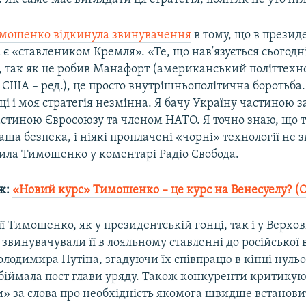
мошенко відкинула звинувачення
в тому, що в презид
 є «ставлеником Кремля». «Те, що нав'язується сьогодн
, так як це робив Манафорт (американський політтехн
США – ред.), це просто внутрішньополітична боротьба
иці і моя стратегія незмінна. Я бачу Україну частиною з
частиною Євроcоюзу та членом НАТО. Я точно знаю, що 
наша безпека, і ніякі проплачені «чорні» технології не 
вила Тимошенко у коментарі Радіо Свобода.
ж:
«Новий курс» Тимошенко – це курс на Венесуелу? (О
 Тимошенко, як у президентській гонці, так і у Верхов
звинувачували її в лояльному ставленні до російської 
лодимира Путіна, згадуючи їх співпрацю в кінці нуль
іймала пост глави уряду. Також конкуренти критикую
» за слова про необхідність якомога швидше встанови