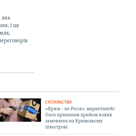
 яка
ни, і ця
мля,
переговорів
СУСПІЛЬСТВО
«Крим – не Росія»: маркетплейс
Ozon припинив прийом нових
замовлень на Кримському
півострові