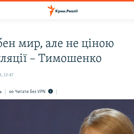
бен мир, але не ціною
уляції – Тимошенко
, 13:47
ь
Читати без VPN