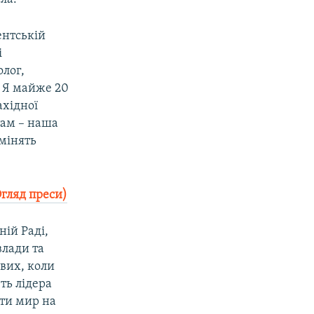
ентській
і
олог,
. Я майже 20
ахідної
там – наша
змінять
гляд преси)
ній Раді,
влади та
ових, коли
ть лідера
ти мир на