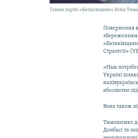
Голова партії «Батьківщина» Юлія Ти
Повернення в
збереженням 
«Батьківщин
Стратегії» (YE
«Нам потрібен
Україні шляхи
напівукраїнсь
абсолютно пі
Вона також п
Тимошенко дод
Донбасі та п
меморандумі. 