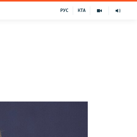
РУС
КТА