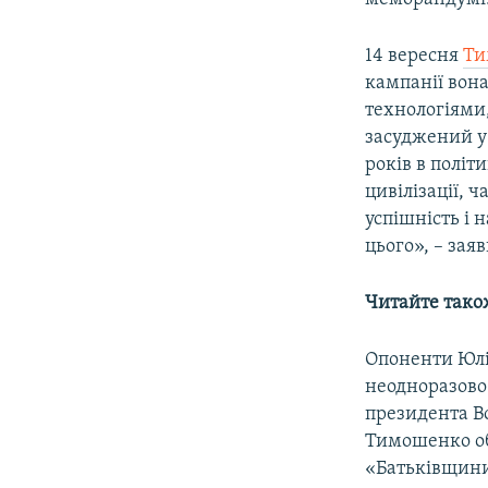
14 вересня
Ти
кампанії вона
технологіями
засуджений у 
років в політ
цивілізації, 
успішність і 
цього», – зая
Читайте тако
Опоненти Юлії
неодноразово 
президента Во
Тимошенко об
«Батьківщини