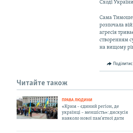
Сході України
Сама Тимошенк
розпочала вій
агресія трива
створенням су
на вищому рі
Поділитис
Читайте також
ПРАВА ЛЮДИНИ
«Крим – єдиний регіон, де
українці – меншість»: дискусія
навколо нової пам'ятної дати