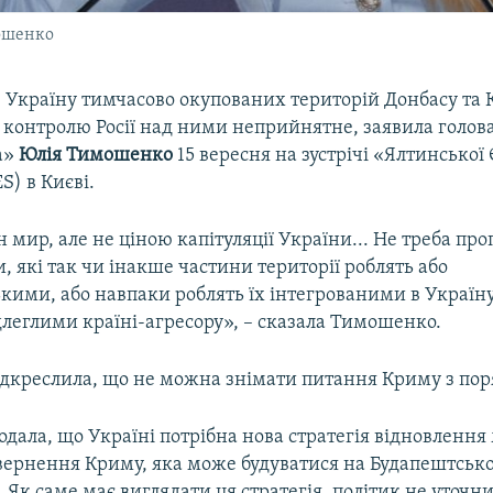
мошенко
 Україну тимчасово окупованих територій Донбасу та 
контролю Росії над ними неприйнятне, заявила голова
а»
Юлія Тимошенко
15 вересня на зустрічі «Ялтинської
S) в Києві.
 мир, але не ціною капітуляції України... Не треба пр
, які так чи інакше частини території роблять або
кими, або навпаки роблять їх інтегрованими в Україну
длеглими країні-агресору», – сказала Тимошенко.
ідкреслила, що не можна знімати питання Криму з пор
ала, що Україні потрібна нова стратегія відновлення
овернення Криму, яка може будуватися на Будапештськ
Як саме має виглядати ця стратегія, політик не уточни