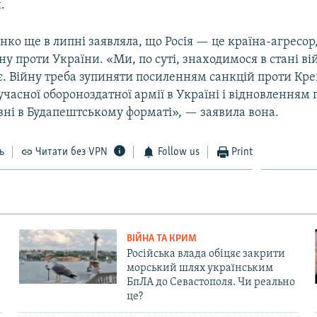
.
о ще в липні заявляла, що Росія — це країна-агресор,
ну проти України. «Ми, по суті, знаходимося в стані вій
є. Війну треба зупиняти посиленням санкцій проти Кре
часної обороноздатної армії в Україні і відновленням 
вні в Будапештському форматі», — заявила вона.
ь
Читати без VPN
Follow us
Print
ВІЙНА ТА КРИМ
Російська влада обіцяє закрити
морський шлях українським
БпЛА до Севастополя. Чи реально
це?