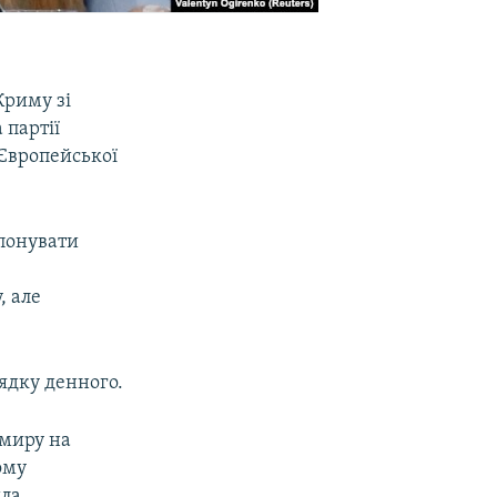
Криму зі
 партії
 Європейської
опонувати
, але
ядку денного.
 миру на
ому
ла.