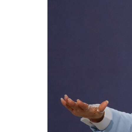
ВІДЕОУРОКИ «ELIFBE»
СВІДЧЕННЯ ОКУПАЦІЇ
УКРАЇНСЬКА ПРОБЛЕМА КРИМУ
ІНФОГРАФІКА