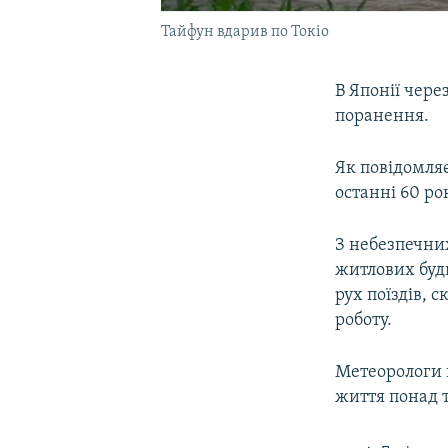
Тайфун вдарив по Токіо
В Японії чере
поранення.
Як повідомляє
останні 60 рок
З небезпечни
житлових буди
рух поїздів, 
роботу.
Метеорологи п
життя понад 