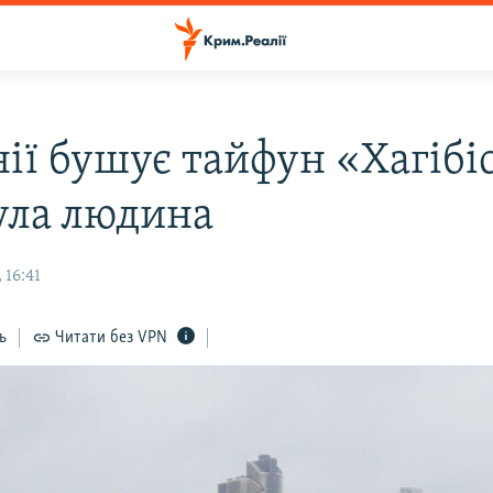
ії бушує тайфун «Хагібіс
ула людина
 16:41
ь
Читати без VPN