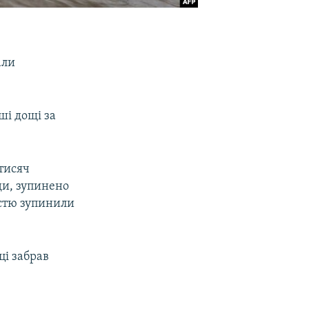
али
ші дощі за
тисяч
ди, зупинено
істю зупинили
ці забрав