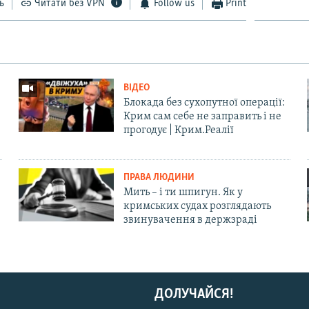
ь
Читати без VPN
Follow us
Print
ВІДЕО
Блокада без сухопутної операції:
Крим сам себе не заправить і не
прогодує | Крим.Реалії
ПРАВА ЛЮДИНИ
Мить – і ти шпигун. Як у
кримських судах розглядають
звинувачення в держзраді
ДОЛУЧАЙСЯ!