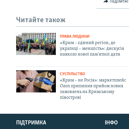
Поділитис
Читайте також
ПРАВА ЛЮДИНИ
«Крим – єдиний регіон, де
українці – меншість»: дискусія
навколо нової пам'ятної дати
СУСПІЛЬСТВО
«Крим – не Росія»: маркетплейс
Ozon припинив прийом нових
замовлень на Кримському
півострові
Русский
ПІДТРИМКА
ІНФО
Qırımtatar