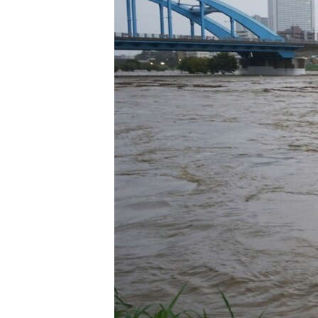
ВІДЕОУРОКИ «ELIFBE»
СВІДЧЕННЯ ОКУПАЦІЇ
УКРАЇНСЬКА ПРОБЛЕМА КРИМУ
ІНФОГРАФІКА