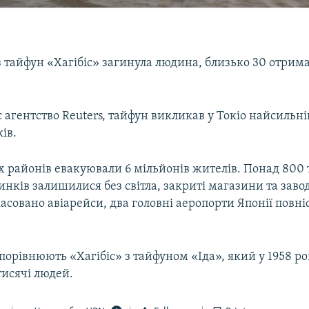
з тайфун «Хагібіс» загинула людина, близько 30 отрим
 агентство Reuters, тайфун викликав у Токіо найсильні
ів.
х районів евакуювали 6 мільйонів жителів. Понад 800 
нків залишилися без світла, закриті магазини та заво
скасовано авіарейси, два головні аеропорти Японії повн
орівнюють «Хагібіс» з тайфуном «Іда», який у 1958 ро
тисячі людей.