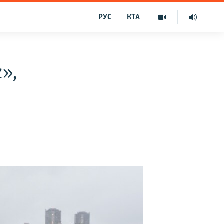
РУС
КТА
»,