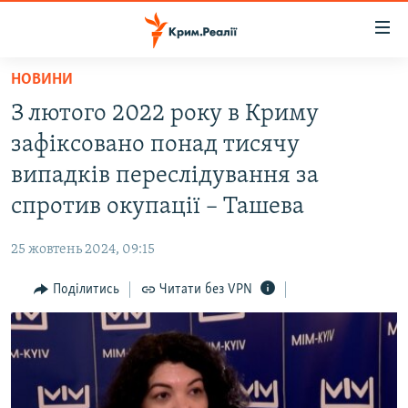
Доступність
посилання
Перейти
НОВИНИ
до
НОВИНИ
З лютого 2022 року в Криму
основного
ВОДА.КРИМ
матеріалу
зафіксовано понад тисячу
ВІДЕО ТА ФОТО
Перейти
випадків переслідування за
до
ПОЛІТИКА
спротив окупації – Ташева
основної
БЛОГИ
навігації
25 жовтень 2024, 09:15
Перейти
ПОГЛЯД
до
Поділитись
Читати без VPN
ІНТЕРВ'Ю
пошуку
ВСЕ ЗА ДЕНЬ
СПЕЦПРОЕКТИ
ЯК ОБІЙТИ БЛОКУВАННЯ
ДЕПОРТАЦІЯ