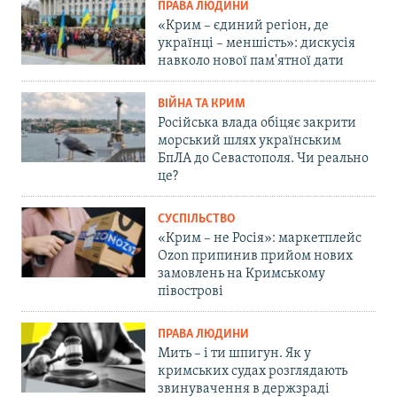
ПРАВА ЛЮДИНИ
«Крим – єдиний регіон, де
українці – меншість»: дискусія
навколо нової пам'ятної дати
ВІЙНА ТА КРИМ
Російська влада обіцяє закрити
морський шлях українським
БпЛА до Севастополя. Чи реально
це?
СУСПІЛЬСТВО
«Крим – не Росія»: маркетплейс
Ozon припинив прийом нових
замовлень на Кримському
півострові
ПРАВА ЛЮДИНИ
Мить – і ти шпигун. Як у
кримських судах розглядають
звинувачення в держзраді