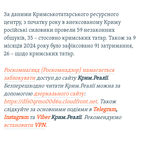
За даними Кримськотатарського ресурсного
центру, з початку року в анексованому Криму
російські силовики провели 59 незаконних
обшуків, 35 – стосовно кримських татар. Також за 9
місяців 2024 року було зафіксовано 91 затримання,
26 – щодо кримських татар.
Роскомнагляд (Роскомнадзор) намагається
заблокувати
доступ до сайту
Крим.Реалії
.
Безперешкодно читати Крим.Реалії можна за
допомогою
дзеркального сайту
:
https://dfs0qrmo00d6u.cloudfront.net
. Також
слідкуйте за основними подіями в
Telegram
,
Instagram
та
Viber
Крим.Реалії
. Рекомендуємо
встановити
VPN
.