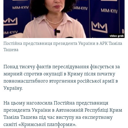
ВІДЕОУРОКИ «ELIFBE»
Русский
СВІДЧЕННЯ ОКУПАЦІЇ
Qırımtatar
УКРАЇНСЬКА ПРОБЛЕМА КРИМУ
ДОЛУЧАЙСЯ!
ІНФОГРАФІКА
Постійна представниця президента України в АРК Таміла
Ташева
Усі сайти RFE/RL
Понад тисячу фактів переслідування фіксується за
мирний спротив окупації в Криму після початку
повномасштабного вторгнення російської армії в
Україну.
На цьому наголосила Постійна представниця
президента України в Автономній Республіці Крим
Таміла Ташева під час виступу на експертному
саміті «Кримської платформи».