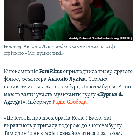
ВІДЕОУРОКИ «ELIFBE»
Русский
СВІДЧЕННЯ ОКУПАЦІЇ
Qırımtatar
УКРАЇНСЬКА ПРОБЛЕМА КРИМУ
ДОЛУЧАЙСЯ!
ІНФОГРАФІКА
Режисер Антоніо Лукіч дебютував у кінематографі
стрічкою «Мої думки тихі»
Усі сайти RFE/RL
Кінокомпанія
ForeFilms
оприлюднила тизер другого
фільму режисера
Антоніо Лукіча
. Стрічка
називатиметься «Люксембург, Люксембург». У ній
мають взяти участь музиканти гурту
«Курган &
Agregat»
, інформує
Радіо Свобода
.
«Це історія про двох братів Колю і Васю, які
вирушають у тривалу подорож до Люксембургу.
Там один із них мріє познайомитися з батьком,