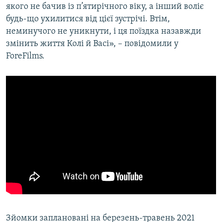
якого не бачив із п’ятирічного віку, а інший воліє
будь-що ухилитися від цієї зустрічі. Втім,
неминучого не уникнути, і ця поїздка назавжди
змінить життя Колі й Васі», – повідомили у
ForeFilms.
Зйомки заплановані на березень-травень 2021