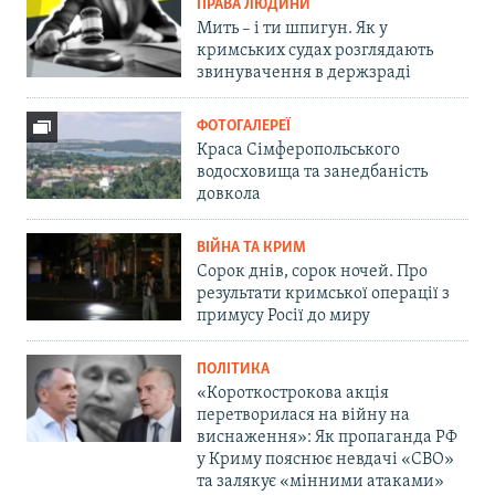
ПРАВА ЛЮДИНИ
Мить – і ти шпигун. Як у
кримських судах розглядають
звинувачення в держзраді
ФОТОГАЛЕРЕЇ
Краса Сімферопольського
водосховища та занедбаність
довкола
ВІЙНА ТА КРИМ
Сорок днів, сорок ночей. Про
результати кримської операції з
примусу Росії до миру
ПОЛІТИКА
«Короткострокова акція
перетворилася на війну на
виснаження»: Як пропаганда РФ
у Криму пояснює невдачі «СВО»
та залякує «мінними атаками»