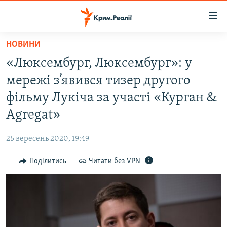
Доступність
посилання
Перейти
НОВИНИ
до
НОВИНИ
«Люксембург, Люксембург»: у
основного
ВОДА.КРИМ
матеріалу
мережі з’явився тизер другого
ВІДЕО ТА ФОТО
Перейти
фільму Лукіча за участі «Курган &
до
ПОЛІТИКА
Agregat»
основної
БЛОГИ
навігації
25 вересень 2020, 19:49
Перейти
ПОГЛЯД
до
Поділитись
Читати без VPN
ІНТЕРВ'Ю
пошуку
ВСЕ ЗА ДЕНЬ
СПЕЦПРОЕКТИ
ЯК ОБІЙТИ БЛОКУВАННЯ
ДЕПОРТАЦІЯ