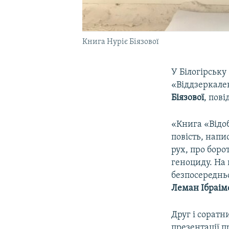
Книга Нуріє Біязової
У Білогірську
«Віддзеркале
Біязової
, пов
«Книга «Відоб
повість, нап
рух, про боро
геноциду. На 
безпосередньо
Леман Ібраім
Друг і соратни
презентації п