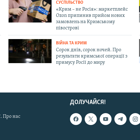
СУСПІЛЬСТВО
«Крим – не Росія»: маркетплейс
Ozon припинив прийом нових
замовлень на Кримському
півострові
ВІЙНА ТА КРИМ
Сорок днів, сорок ночей. Про
результати кримської операції з
примусу Росії до миру
ДОЛУЧАЙСЯ!
. Про нас