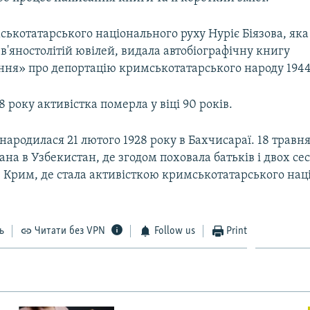
ькотатарського національного руху Нуріє Біязова, яка
в'яностолітій ювілей, видала автобіографічну книгу
ння» про депортацію кримськотатарського народу 1944
8 року активістка померла у віці 90 років.
 народилася 21 лютого 1928 року в Бахчисараї. 18 травн
ана в Узбекистан, де згодом поховала батьків і двох сес
в Крим, де стала активісткою кримськотатарського нац
ь
Читати без VPN
Follow us
Print