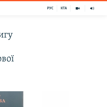
РУС
КТА
игу
ової