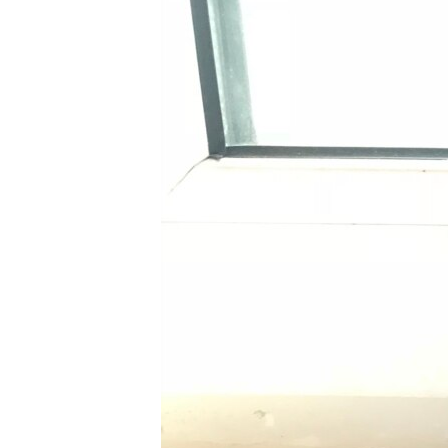
ВІДЕОУРОКИ «ELIFBE»
СВІДЧЕННЯ ОКУПАЦІЇ
УКРАЇНСЬКА ПРОБЛЕМА КРИМУ
ІНФОГРАФІКА