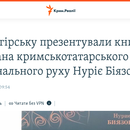
огірську презентували кн
ана кримськотатарського
ального руху Нуріє Біяз
09:54
ь
Читати без VPN