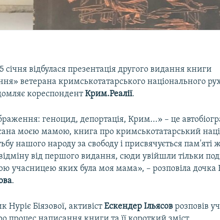
 5 січня відбулася презентація другого видання книги
ння» ветерана кримськотатарського національного ру
ідомляє кореспондент
Крим.Реалії
.
раження: геноцид, депортація, Крим...» – це автобіог
исана моєю мамою, книга про кримськотатарський нац
тьбу нашого народу за свободу і присвячується пам'яті 
відміну від першого видання, сюди увійшли тільки поді
ю учасницею яких була моя мама», – розповіла дочка Н
ова
.
к Нуріє Біязової, активіст
Ескендер Ільясов
розповів у
ро процес написання книги та її короткий зміст.