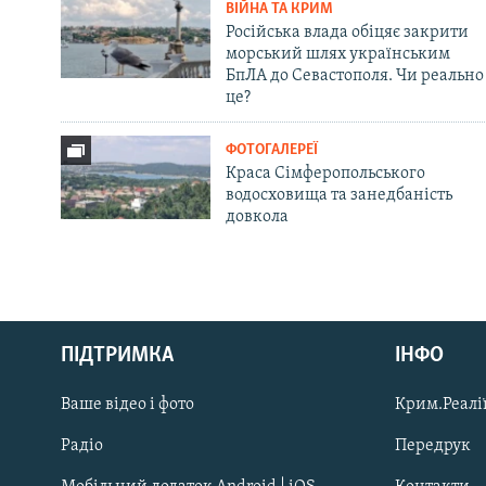
ВІЙНА ТА КРИМ
Російська влада обіцяє закрити
морський шлях українським
БпЛА до Севастополя. Чи реально
це?
ФОТОГАЛЕРЕЇ
Краса Сімферопольського
водосховища та занедбаність
довкола
Русский
ПІДТРИМКА
ІНФО
Qırımtatar
Ваше відео і фото
Крим.Реалії
ДОЛУЧАЙСЯ!
Радіо
Передрук