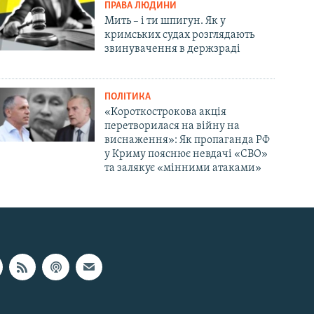
ПРАВА ЛЮДИНИ
Мить – і ти шпигун. Як у
кримських судах розглядають
звинувачення в держзраді
ПОЛІТИКА
«Короткострокова акція
перетворилася на війну на
виснаження»: Як пропаганда РФ
у Криму пояснює невдачі «СВО»
та залякує «мінними атаками»