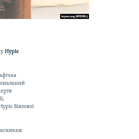
ху
Нуріє
рафічна
іональний
жертв
ї,
уріє Біязової
часникам