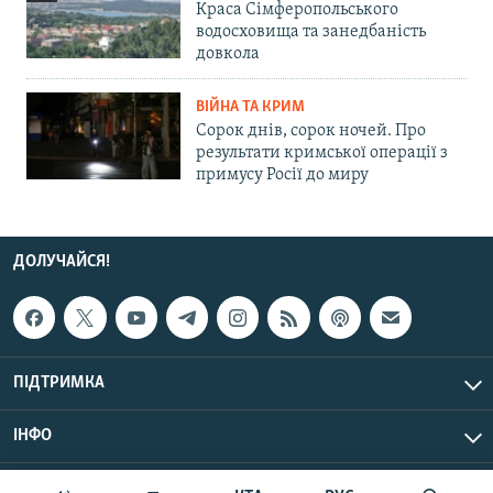
Краса Сімферопольського
водосховища та занедбаність
довкола
ВІЙНА ТА КРИМ
Сорок днів, сорок ночей. Про
результати кримської операції з
примусу Росії до миру
ДОЛУЧАЙСЯ!
ПІДТРИМКА
ІНФО