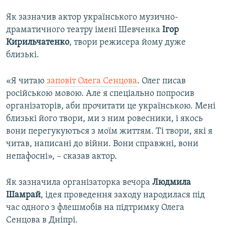
Як зазначив актор українського музично-
драматичного театру імені Шевченка
Ігор
Кирильчатенко
, твори режисера йому дуже
близькі.
«Я читаю
заповіт Олега Сенцова
. Олег писав
російською мовою. Але я спеціально попросив
організаторів, аби прочитати це українською. Мені
близькі його твори, ми з ним ровесники, і якось
вони перегукуються з моїм життям. Ті твори, які я
читав, написані до війни. Вони справжні, вони
непафосні», – сказав актор.
Як зазначила організаторка вечора
Людмила
Шамрай
, ідея проведення заходу народилася під
час одного з флешмобів на підтримку Олега
Сенцова в Дніпрі.