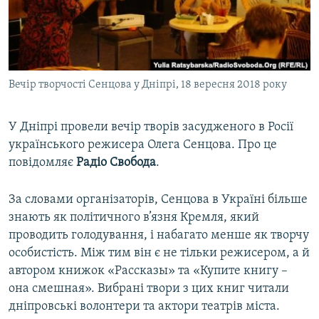
ВІДЕОУРОКИ «ELIFBE»
Русский
СВІДЧЕННЯ ОКУПАЦІЇ
Qırımtatar
УКРАЇНСЬКА ПРОБЛЕМА КРИМУ
Вечір творчості Сенцова у Дніпрі, 18 вересня 2018 року
ДОЛУЧАЙСЯ!
ІНФОГРАФІКА
У Дніпрі провели вечір творів засудженого в Росії
українського режисера Олега Сенцова. Про це
Усі сайти RFE/RL
повідомляє
Радіо Свобода
.
За словами організаторів, Сенцова в Україні більше
знають як політичного в’язня Кремля, який
проводить голодування, і набагато менше як творчу
особистість. Між тим він є не тільки режисером, а й
автором книжок «Рассказы» та «Купите книгу –
она смешная». Вибрані твори з цих книг читали
дніпровські волонтери та актори театрів міста.