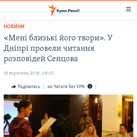
Доступність
посилання
Перейти
НОВИНИ
до
НОВИНИ
«Мені близькі його твори». У
основного
ВОДА.КРИМ
матеріалу
Дніпрі провели читання
ВІДЕО ТА ФОТО
Перейти
розповідей Сенцова
до
ПОЛІТИКА
основної
19 вересень 2018, 08:07
БЛОГИ
навігації
Перейти
Поділитись
Читати без VPN
ПОГЛЯД
до
ІНТЕРВ'Ю
пошуку
ВСЕ ЗА ДЕНЬ
СПЕЦПРОЕКТИ
ЯК ОБІЙТИ БЛОКУВАННЯ
ДЕПОРТАЦІЯ