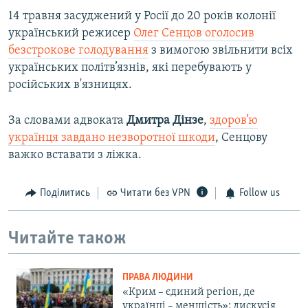
14 травня засуджений у Росії до 20 років колонії
український режисер
Олег Сенцов оголосив
безстрокове голодування
з вимогою звільнити всіх
українських політв’язнів, які перебувають у
російських в'язницях.
За словами адвоката
Дмитра Дінзе
,
здоров’ю
українця завдано незворотної шкоди
, Сенцову
важко вставати з ліжка.
Поділитись
Читати без VPN
Follow us
Читайте також
ПРАВА ЛЮДИНИ
«Крим – єдиний регіон, де
українці – меншість»: дискусія