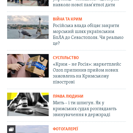
навколо нової пам'ятної дати
ВІЙНА ТА КРИМ
Російська влада обіцяє закрити
морський шлях українським
БпЛА до Севастополя. Чи реально
це?
СУСПІЛЬСТВО
«Крим – не Росія»: маркетплейс
Ozon припинив прийом нових
замовлень на Кримському
півострові
ПРАВА ЛЮДИНИ
Мить – і ти шпигун. Як у
кримських судах розглядають
звинувачення в держзраді
ФОТОГАЛЕРЕЇ