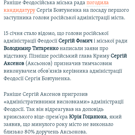
Раніше Феодосійська міська рада
погодила
кандидатуру
Сергія Бовтуненка на посаду першого
заступника голови російської адміністрації міста.
15 січня стало відомо, що голови російської
адміністрації Феодосії
Сергій Фомич
і міської ради
Володимир Титаренко
написали заяви про
відставку. Пізніше російський глава Криму
Сергій
Аксенов
(Аксьонов) призначив тимчасовим
виконувачем обов'язків керівника адміністрації
Феодосії Сергія Бовтуненка.
Раніше Сергій Аксенов пригрозив
«адміністративними висновками» адміністрації
Феодосії. Так він відреагував на доповідь
кримського віце-прем'єра
Юрія Гоцанюка
, який
заявив, що минулого року місто не виконало
близько 80% доручень Аксьонова.