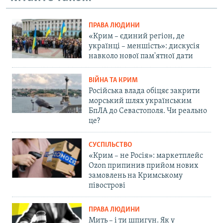
ПРАВА ЛЮДИНИ
«Крим – єдиний регіон, де
українці – меншість»: дискусія
навколо нової пам'ятної дати
ВІЙНА ТА КРИМ
Російська влада обіцяє закрити
морський шлях українським
БпЛА до Севастополя. Чи реально
це?
СУСПІЛЬСТВО
«Крим – не Росія»: маркетплейс
Ozon припинив прийом нових
замовлень на Кримському
півострові
ПРАВА ЛЮДИНИ
Мить – і ти шпигун. Як у