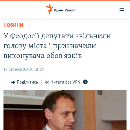
Доступність
посилання
Перейти
НОВИНИ
до
НОВИНИ
У Феодосії депутати звільнили
основного
ВОДА.КРИМ
матеріалу
голову міста і призначили
ВІДЕО ТА ФОТО
Перейти
виконувача обов'язків
до
ПОЛІТИКА
основної
18 січень 2019, 13:07
БЛОГИ
навігації
Перейти
Поділитись
Читати без VPN
ПОГЛЯД
до
ІНТЕРВ'Ю
пошуку
ВСЕ ЗА ДЕНЬ
СПЕЦПРОЕКТИ
ЯК ОБІЙТИ БЛОКУВАННЯ
ДЕПОРТАЦІЯ