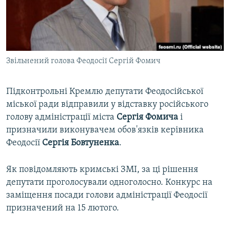
ВІДЕОУРОКИ «ELIFBE»
Русский
СВІДЧЕННЯ ОКУПАЦІЇ
Qırımtatar
УКРАЇНСЬКА ПРОБЛЕМА КРИМУ
Звільнений голова Феодосії Сергій Фомич
ДОЛУЧАЙСЯ!
ІНФОГРАФІКА
Підконтрольні Кремлю депутати Феодосійської
міської ради відправили у відставку російського
Усі сайти RFE/RL
голову адміністрації міста
Сергія Фомича
і
призначили виконувачем обов'язків керівника
Феодосії
Сергія Бовтуненка
.
Як повідомляють кримські ЗМІ, за ці рішення
депутати проголосували одноголосно. Конкурс на
заміщення посади голови адміністрації Феодосії
призначений на 15 лютого.