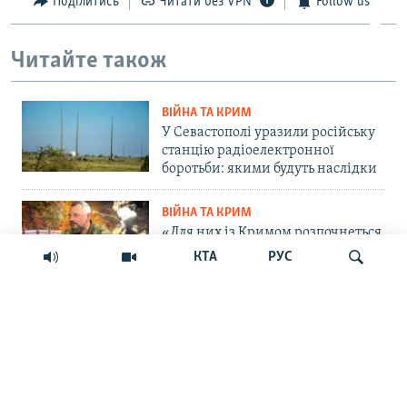
Поділитись
Читати без VPN
Follow us
Читайте також
ВІЙНА ТА КРИМ
У Севастополі уразили російську
станцію радіоелектронної
боротьби: якими будуть наслідки
ВІЙНА ТА КРИМ
«Для них із Кримом розпочнеться
важка історія»: командир ОТУ
КТА
РУС
«Одеса» – про пастку для
російських військ на
Кінбурнській косі
Шукати
ПРАВА ЛЮДИНИ
«Крим – єдиний регіон, де
українці – меншість»: дискусія
навколо нової пам'ятної дати