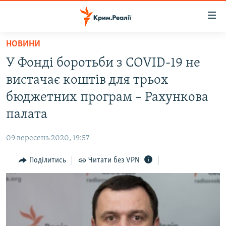
Доступність
посилання
Перейти
НОВИНИ
до
НОВИНИ
У Фонді боротьби з COVID-19 не
основного
ВОДА.КРИМ
матеріалу
вистачає коштів для трьох
ВІДЕО ТА ФОТО
Перейти
бюджетних програм – Рахункова
до
ПОЛІТИКА
палата
основної
БЛОГИ
навігації
09 вересень 2020, 19:57
Перейти
ПОГЛЯД
до
Поділитись
Читати без VPN
ІНТЕРВ'Ю
пошуку
ВСЕ ЗА ДЕНЬ
СПЕЦПРОЕКТИ
ЯК ОБІЙТИ БЛОКУВАННЯ
ДЕПОРТАЦІЯ