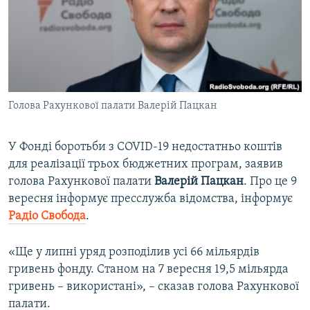
ВІДЕОУРОКИ «ELIFBE»
Русский
СВІДЧЕННЯ ОКУПАЦІЇ
Qırımtatar
УКРАЇНСЬКА ПРОБЛЕМА КРИМУ
ДОЛУЧАЙСЯ!
ІНФОГРАФІКА
Голова Рахункової палати Валерій Пацкан
У Фонді боротьби з COVID-19 недостатньо коштів
Усі сайти RFE/RL
для реалізації трьох бюджетних програм, заявив
голова Рахункової палати
Валерій Пацкан
. Про це 9
вересня інформує пресслужба відомства, інформує
Радіо Свобода
.
«Ще у липні уряд розподілив усі 66 мільярдів
гривень фонду. Станом на 7 вересня 19,5 мільярда
гривень – використані», – сказав голова Рахункової
палати.