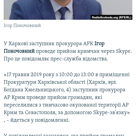
ВІДЕОУРОКИ «ELIFBE»
Русский
СВІДЧЕННЯ ОКУПАЦІЇ
Qırımtatar
Ігор Поночовний
УКРАЇНСЬКА ПРОБЛЕМА КРИМУ
ДОЛУЧАЙСЯ!
ІНФОГРАФІКА
У Харкові заступник прокурора АРК
Ігор
Поночовний
проведе прийом кримчан через Skype.
Про це повідомляє прес-служба відомства.
Усі сайти RFE/RL
«17 травня 2019 року з 10:00 до 13:00 в приміщенні
Прокуратури Харківської області (Харків, вул.
Богдана Хмельницького, 4) заступник прокурора
АР Крим проведе прийом громадян, які
переселилися з тимчасово окупованої території АР
Крим та Севастополя, за допомогою Skype-зв'язку»
, – йдеться у повідомленні.