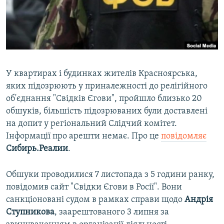
ВІДЕОУРОКИ «ELIFBE»
Русский
СВІДЧЕННЯ ОКУПАЦІЇ
Qırımtatar
УКРАЇНСЬКА ПРОБЛЕМА КРИМУ
ДОЛУЧАЙСЯ!
ІНФОГРАФІКА
У квартирах і будинках жителів Красноярська,
яких підозрюють у приналежності до релігійного
об'єднання "Свідків Єгови", пройшло близько 20
Усі сайти RFE/RL
обшуків, більшість підозрюваних були доставлені
на допит у регіональний Слідчий комітет.
Інформації про арешти немає. Про це
повідомляє
Сибирь.Реалии
.
Обшуки проводилися 7 листопада з 5 години ранку,
повідомив сайт "Свідки Єгови в Росії". Вони
санкціоновані судом в рамках справи щодо
Андрія
Ступникова
, заарештованого 3 липня за