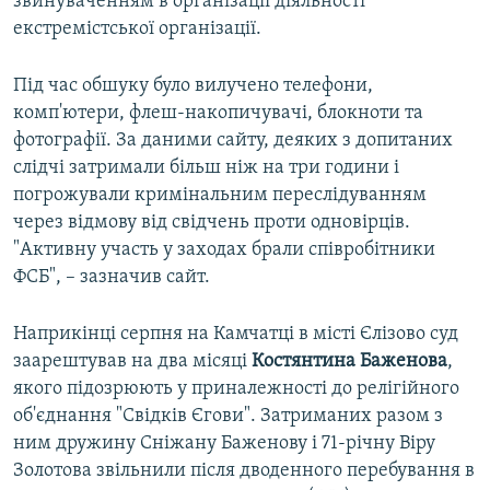
звинуваченням в організації діяльності
екстремістської організації.
Під час обшуку було вилучено телефони,
комп'ютери, флеш-накопичувачі, блокноти та
фотографії. За даними сайту, деяких з допитаних
слідчі затримали більш ніж на три години і
погрожували кримінальним переслідуванням
через відмову від свідчень проти одновірців.
"Активну участь у заходах брали співробітники
ФСБ", – зазначив сайт.
Наприкінці серпня на Камчатці в місті Єлізово суд
заарештував на два місяці
Костянтина Баженова
,
якого підозрюють у приналежності до релігійного
об'єднання "Свідків Єгови". Затриманих разом з
ним дружину Сніжану Баженову і 71-річну Віру
Золотова звільнили після дводенного перебування в