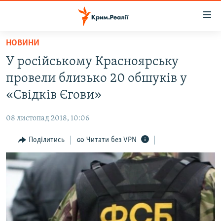
Доступність
посилання
Перейти
НОВИНИ
до
НОВИНИ
У російському Красноярську
основного
ВОДА.КРИМ
матеріалу
провели близько 20 обшуків у
ВІДЕО ТА ФОТО
Перейти
«Свідків Єгови»
до
ПОЛІТИКА
основної
08 листопад 2018, 10:06
БЛОГИ
навігації
Перейти
Поділитись
Читати без VPN
ПОГЛЯД
до
ІНТЕРВ'Ю
пошуку
ВСЕ ЗА ДЕНЬ
СПЕЦПРОЕКТИ
ЯК ОБІЙТИ БЛОКУВАННЯ
ДЕПОРТАЦІЯ