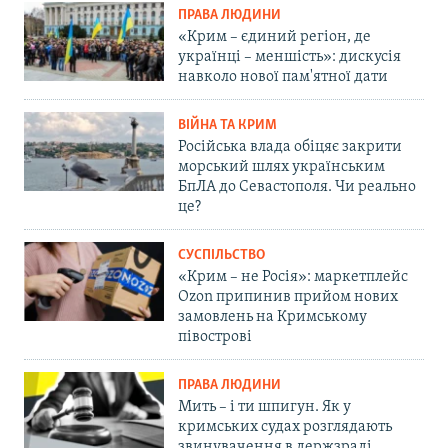
ПРАВА ЛЮДИНИ
«Крим – єдиний регіон, де
українці – меншість»: дискусія
навколо нової пам'ятної дати
ВІЙНА ТА КРИМ
Російська влада обіцяє закрити
морський шлях українським
БпЛА до Севастополя. Чи реально
це?
СУСПІЛЬСТВО
«Крим – не Росія»: маркетплейс
Ozon припинив прийом нових
замовлень на Кримському
півострові
ПРАВА ЛЮДИНИ
Мить – і ти шпигун. Як у
кримських судах розглядають
звинувачення в держзраді