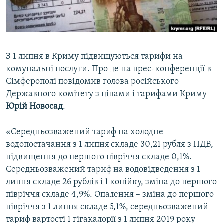
ВІДЕОУРОКИ «ELIFBE»
Русский
СВІДЧЕННЯ ОКУПАЦІЇ
Qırımtatar
УКРАЇНСЬКА ПРОБЛЕМА КРИМУ
З 1 липня в Криму підвищуються тарифи на
ДОЛУЧАЙСЯ!
ІНФОГРАФІКА
комунальні послуги. Про це на прес-конференції в
Сімферополі повідомив голова російського
Державного комітету з цінами і тарифами Криму
Юрій Новосад
.
Усі сайти RFE/RL
«Середньозважений тариф на холодне
водопостачання з 1 липня складе 30,21 рубля з ПДВ,
підвищення до першого півріччя складе 0,1%.
Середньозважений тариф на водовідведення з 1
липня складе 26 рублів і 1 копійку, зміна до першого
півріччя складе 4,9%. Опалення – зміна до першого
півріччя з 1 липня складе 5,1%, середньозважений
тариф вартості 1 гігакалорії з 1 липня 2019 року