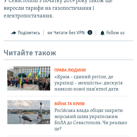
У Севастополі з початку 2019 року також ще
виросли тарифи на газопостачання і
електропостачання.
Поділитись
Читати без VPN
Follow us
Читайте також
ПРАВА ЛЮДИНИ
«Крим – єдиний регіон, де
українці – меншість»: дискусія
навколо нової пам'ятної дати
ВІЙНА ТА КРИМ
Російська влада обіцяє закрити
морський шлях українським
БпЛА до Севастополя. Чи реально
це?