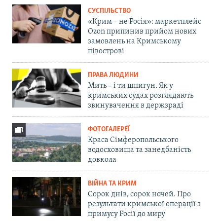
СУСПІЛЬСТВО
«Крим – не Росія»: маркетплейс
Ozon припинив прийом нових
замовлень на Кримському
півострові
ПРАВА ЛЮДИНИ
Мить – і ти шпигун. Як у
кримських судах розглядають
звинувачення в держзраді
ФОТОГАЛЕРЕЇ
Краса Сімферопольського
водосховища та занедбаність
довкола
ВІЙНА ТА КРИМ
Сорок днів, сорок ночей. Про
результати кримської операції з
примусу Росії до миру