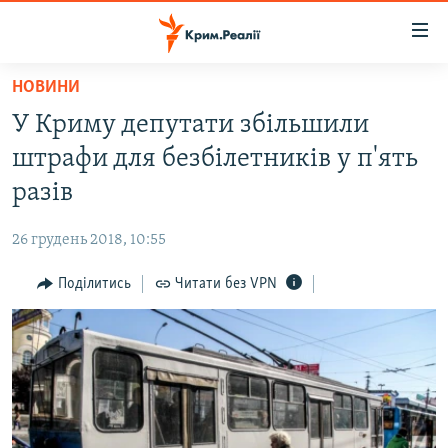
Доступність
посилання
Перейти
НОВИНИ
до
НОВИНИ
У Криму депутати збільшили
основного
ВОДА.КРИМ
матеріалу
штрафи для безбілетників у п'ять
ВІДЕО ТА ФОТО
Перейти
разів
до
ПОЛІТИКА
основної
26 грудень 2018, 10:55
БЛОГИ
навігації
Перейти
Поділитись
Читати без VPN
ПОГЛЯД
до
ІНТЕРВ'Ю
пошуку
ВСЕ ЗА ДЕНЬ
СПЕЦПРОЕКТИ
ЯК ОБІЙТИ БЛОКУВАННЯ
ДЕПОРТАЦІЯ