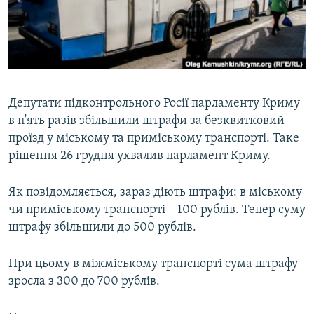
ВІДЕОУРОКИ «ELIFBE»
Русский
СВІДЧЕННЯ ОКУПАЦІЇ
Qırımtatar
УКРАЇНСЬКА ПРОБЛЕМА КРИМУ
ДОЛУЧАЙСЯ!
ІНФОГРАФІКА
Депутати підконтрольного Росії парламенту Криму
в п'ять разів збільшили штрафи за безквитковий
проїзд у міському та приміському транспорті. Таке
Усі сайти RFE/RL
рішення 26 грудня ухвалив парламент Криму.
Як повідомляється, зараз діють штрафи: в міському
чи приміському транспорті – 100 рублів. Тепер суму
штрафу збільшили до 500 рублів.
При цьому в міжміському транспорті сума штрафу
зросла з 300 до 700 рублів.