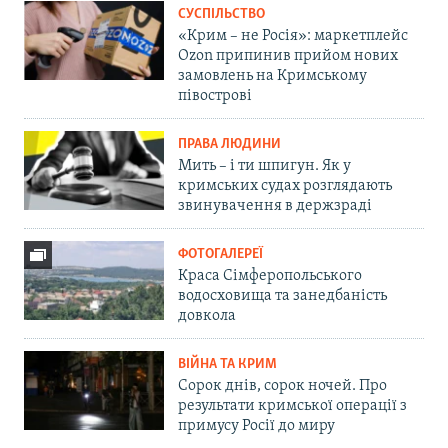
СУСПІЛЬСТВО
«Крим – не Росія»: маркетплейс
Ozon припинив прийом нових
замовлень на Кримському
півострові
ПРАВА ЛЮДИНИ
Мить – і ти шпигун. Як у
кримських судах розглядають
звинувачення в держзраді
ФОТОГАЛЕРЕЇ
Краса Сімферопольського
водосховища та занедбаність
довкола
ВІЙНА ТА КРИМ
Сорок днів, сорок ночей. Про
результати кримської операції з
примусу Росії до миру