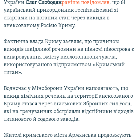
України
Олег Слободян
раніше повідомляв
, що 61
український прикордонник госпіталізовані зі
скаргами на поганий стан через викиди в
анексованому Росією Криму.
Фактична влада Криму заявляє, що причиною
викидів шкідливої речовини на півночі півострова є
випаровування вмісту кислотонакопичувача,
використовуваного підприємством «Кримський
титан».
Водночас у Міноборони України наполягають, що
викид хімічних речовин на території анексованого
Криму стався через військових Збройних сил Росії,
які на тренуваннях обстріляли відстійники відходів
титанового й содового заводів.
Жителі кримського міста Армянська продовжують