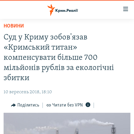
Доступність
посилання
Перейти
НОВИНИ
до
НОВИНИ
Суд у Криму зобов'язав
основного
ВОДА.КРИМ
матеріалу
«Кримський титан»
ВІДЕО ТА ФОТО
Перейти
компенсувати більше 700
до
ПОЛІТИКА
мільйонів рублів за екологічні
основної
БЛОГИ
навігації
збитки
Перейти
ПОГЛЯД
до
10 вересень 2018, 18:10
ІНТЕРВ'Ю
пошуку
Поділитись
Читати без VPN
ВСЕ ЗА ДЕНЬ
СПЕЦПРОЕКТИ
ЯК ОБІЙТИ БЛОКУВАННЯ
ДЕПОРТАЦІЯ