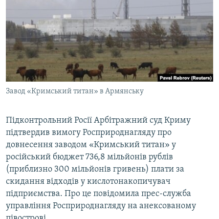
ВІДЕОУРОКИ «ELIFBE»
Русский
СВІДЧЕННЯ ОКУПАЦІЇ
Qırımtatar
УКРАЇНСЬКА ПРОБЛЕМА КРИМУ
ДОЛУЧАЙСЯ!
ІНФОГРАФІКА
Завод «Кримський титан» в Армянську
Усі сайти RFE/RL
Підконтрольний Росії Арбітражний суд Криму
підтвердив вимогу Росприроднагляду про
довнесення заводом «Кримський титан» у
російський бюджет 736,8 мільйонів рублів
(приблизно 300 мільйонів гривень) плати за
скидання відходів у кислотонакопичувач
підприємства. Про це повідомила прес-служба
управління Росприроднагляду на анексованому
півострові.