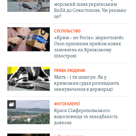
морський шлях українським
БпЛА до Севастополя. Чи реально
це?
СУСПІЛЬСТВО
«Крим – не Росія»: маркетплейс
Ozon припинив прийом нових
замовлень на Кримському
півострові
ПРАВА ЛЮДИНИ
Мить – і ти шпигун. Як у
кримських судах розглядають
звинувачення в держзраді
ФОТОГАЛЕРЕЇ
Краса Сімферопольського
водосховища та занедбаність
довкола