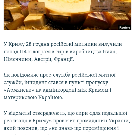
ВІДЕОУРОКИ «ELIFBE»
Русский
СВІДЧЕННЯ ОКУПАЦІЇ
Qırımtatar
УКРАЇНСЬКА ПРОБЛЕМА КРИМУ
ДОЛУЧАЙСЯ!
ІНФОГРАФІКА
У Криму 28 грудня російські митники вилучили
понад 114 кілограмів сирів виробництва Італії,
Німеччини, Австрії, Франції.
Усі сайти RFE/RL
Як повідомляє прес-служба російської митної
служби, інцидент стався в пункті пропуску
«Армянськ» на адмінкордоні між Кримом і
материковою Україною.
У відомстві стверджують, що сири «для подальшої
реалізації в Криму» провозив громадянин України,
який пояснив, що «не знав» що переміщення і