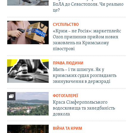
БпЛА до Севастополя. Чи реально
це?
СУСПІЛЬСТВО
«Крим – не Росія»: маркетплейс
Ozon припинив прийом нових
замовлень на Кримському
півострові
ПРАВА ЛЮДИНИ
Мить – і ти шпигун. Як у
кримських судах розглядають
звинувачення в держзраді
ФОТОГАЛЕРЕЇ
Краса Сімферопольського
водосховища та занедбаність
довкола
ВІЙНА ТА КРИМ