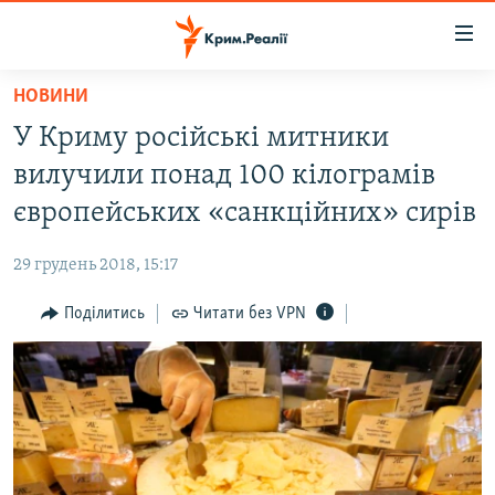
Доступність
посилання
Перейти
НОВИНИ
до
НОВИНИ
У Криму російські митники
основного
ВОДА.КРИМ
матеріалу
вилучили понад 100 кілограмів
ВІДЕО ТА ФОТО
Перейти
європейських «санкційних» сирів
до
ПОЛІТИКА
основної
29 грудень 2018, 15:17
БЛОГИ
навігації
Перейти
Поділитись
Читати без VPN
ПОГЛЯД
до
ІНТЕРВ'Ю
пошуку
ВСЕ ЗА ДЕНЬ
СПЕЦПРОЕКТИ
ЯК ОБІЙТИ БЛОКУВАННЯ
ДЕПОРТАЦІЯ