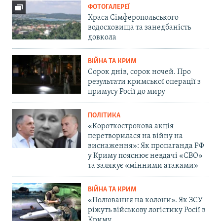
ФОТОГАЛЕРЕЇ
Краса Сімферопольського
водосховища та занедбаність
довкола
ВІЙНА ТА КРИМ
Сорок днів, сорок ночей. Про
результати кримської операції з
примусу Росії до миру
ПОЛІТИКА
«Короткострокова акція
перетворилася на війну на
виснаження»: Як пропаганда РФ
у Криму пояснює невдачі «СВО»
та залякує «мінними атаками»
ВІЙНА ТА КРИМ
«Полювання на колони». Як ЗСУ
ріжуть військову логістику Росії в
Криму