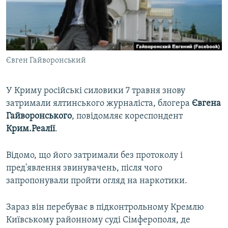
ВІДЕОУРОКИ «ELIFBE»
Русский
СВІДЧЕННЯ ОКУПАЦІЇ
Qırımtatar
УКРАЇНСЬКА ПРОБЛЕМА КРИМУ
Євген Гайворонський
ДОЛУЧАЙСЯ!
ІНФОГРАФІКА
У Криму російські силовики 7 травня знову
затримали ялтинського журналіста, блогера
Євгена
Усі сайти RFE/RL
Гайворонського
, повідомляє кореспондент
Крим.Реалії
.
Відомо, що його затримали без протоколу і
пред'явлення звинувачень, після чого
запропонували пройти огляд на наркотики.
Зараз він перебуває в підконтрольному Кремлю
Київському районному суді Сімферополя, де