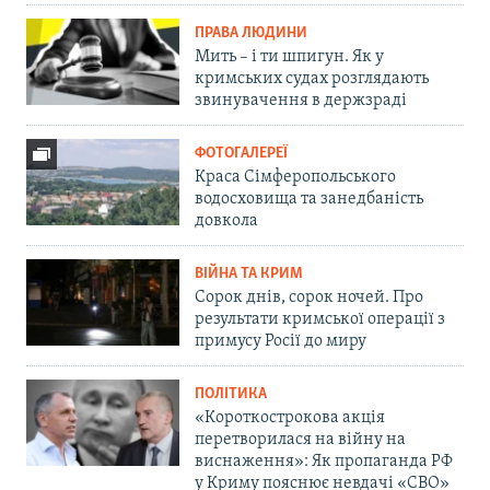
ПРАВА ЛЮДИНИ
Мить – і ти шпигун. Як у
кримських судах розглядають
звинувачення в держзраді
ФОТОГАЛЕРЕЇ
Краса Сімферопольського
водосховища та занедбаність
довкола
ВІЙНА ТА КРИМ
Сорок днів, сорок ночей. Про
результати кримської операції з
примусу Росії до миру
ПОЛІТИКА
«Короткострокова акція
перетворилася на війну на
виснаження»: Як пропаганда РФ
у Криму пояснює невдачі «СВО»