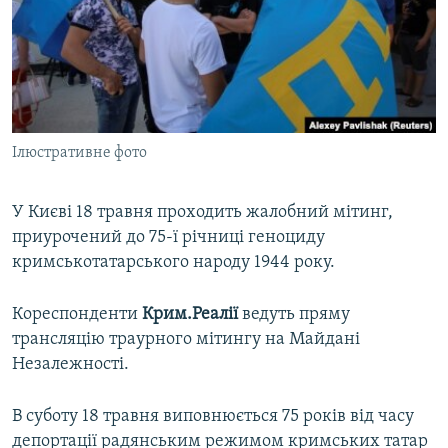
ВІДЕОУРОКИ «ELIFBE»
Русский
СВІДЧЕННЯ ОКУПАЦІЇ
Qırımtatar
УКРАЇНСЬКА ПРОБЛЕМА КРИМУ
ДОЛУЧАЙСЯ!
ІНФОГРАФІКА
Ілюстративне фото
У Києві 18 травня проходить жалобний мітинг,
Усі сайти RFE/RL
приурочений до 75-ї річниці геноциду
кримськотатарського народу 1944 року.
Кореспонденти
Крим.Реалії
ведуть пряму
трансляцію траурного мітингу на Майдані
Незалежності.
В суботу 18 травня виповнюється 75 років від часу
депортації радянським режимом кримських татар