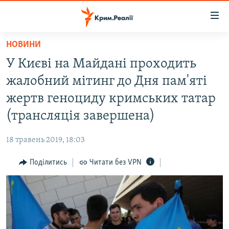
Доступність
посилання
Перейти
НОВИНИ
до
НОВИНИ
У Києві на Майдані проходить
основного
ВОДА.КРИМ
матеріалу
жалобний мітинг до Дня пам'яті
ВІДЕО ТА ФОТО
Перейти
жертв геноциду кримських татар
до
ПОЛІТИКА
(трансляція завершена)
основної
БЛОГИ
навігації
18 травень 2019, 18:03
Перейти
ПОГЛЯД
до
Поділитись
Читати без VPN
ІНТЕРВ'Ю
пошуку
ВСЕ ЗА ДЕНЬ
СПЕЦПРОЕКТИ
ЯК ОБІЙТИ БЛОКУВАННЯ
ДЕПОРТАЦІЯ