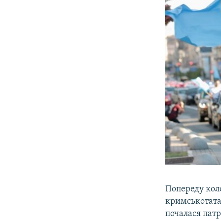
Попереду кол
кримськотатар
почалася патр