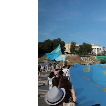
ВІДЕОУРОКИ «ELIFBE»
СВІДЧЕННЯ ОКУПАЦІЇ
УКРАЇНСЬКА ПРОБЛЕМА КРИМУ
ІНФОГРАФІКА