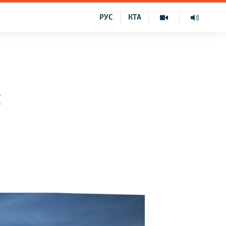
РУС
КТА
й