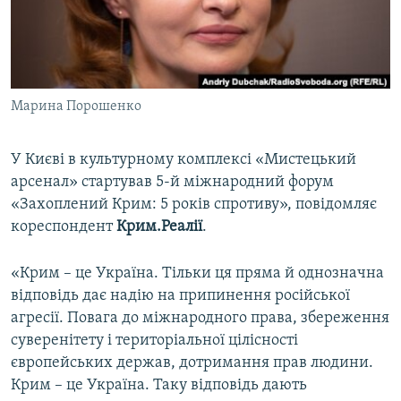
ВІДЕОУРОКИ «ELIFBE»
Русский
СВІДЧЕННЯ ОКУПАЦІЇ
Qırımtatar
УКРАЇНСЬКА ПРОБЛЕМА КРИМУ
Марина Порошенко
ДОЛУЧАЙСЯ!
ІНФОГРАФІКА
У Києві в культурному комплексі «Мистецький
арсенал» стартував 5-й міжнародний форум
Усі сайти RFE/RL
«Захоплений Крим: 5 років спротиву», повідомляє
кореспондент
Крим.Реалії
.
«Крим – це Україна. Тільки ця пряма й однозначна
відповідь дає надію на припинення російської
агресії. Повага до міжнародного права, збереження
суверенітету і територіальної цілісності
європейських держав, дотримання прав людини.
Крим – це Україна. Таку відповідь дають