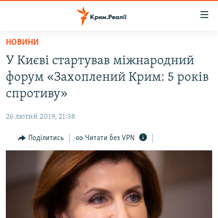
Доступність
посилання
Перейти
НОВИНИ
до
НОВИНИ
У Києві стартував міжнародний
основного
ВОДА.КРИМ
матеріалу
форум «Захоплений Крим: 5 років
ВІДЕО ТА ФОТО
Перейти
спротиву»
до
ПОЛІТИКА
основної
26 лютий 2019, 21:38
БЛОГИ
навігації
Перейти
Поділитись
Читати без VPN
ПОГЛЯД
до
ІНТЕРВ'Ю
пошуку
ВСЕ ЗА ДЕНЬ
СПЕЦПРОЕКТИ
ЯК ОБІЙТИ БЛОКУВАННЯ
ДЕПОРТАЦІЯ