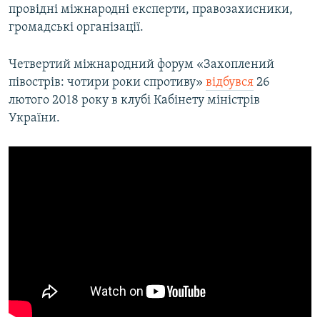
провідні міжнародні експерти, правозахисники,
громадські організації.
Четвертий міжнародний форум «Захоплений
півострів: чотири роки спротиву»
відбувся
26
лютого 2018 року в клубі Кабінету міністрів
України.