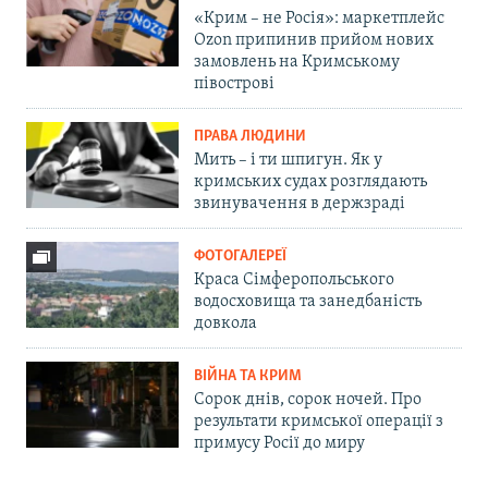
«Крим – не Росія»: маркетплейс
Ozon припинив прийом нових
замовлень на Кримському
півострові
ПРАВА ЛЮДИНИ
Мить – і ти шпигун. Як у
кримських судах розглядають
звинувачення в держзраді
ФОТОГАЛЕРЕЇ
Краса Сімферопольського
водосховища та занедбаність
довкола
ВІЙНА ТА КРИМ
Сорок днів, сорок ночей. Про
результати кримської операції з
примусу Росії до миру