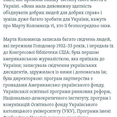
Україні. «Вона мала дивовижну здатність
об’єднувати добрих людей для добрих справ» і
зуміла дуже багато зробити для України, кажуть
про Марту Коломиєць ті, хто її безпосередньо знав.
Марта Коломиєць записала багато свідчень людей,
які пережили Голодомор 1932–33 років, і передала їх
до Конгресової бібліотеки США; була першою
американською журналісткою, яка приїхала до
України; записувала свідчення українських
дисидентів, здружилася із ними і допомагала їм;
була директоркою: програм партнерства з
громадами Американсько-українського фонду,
Української освітньої програми ринкових реформ,
Національно-демократичного інституту, програм і
комунікацій Освітнього фонду Українського
католицького університету (УКУ), Програми імені