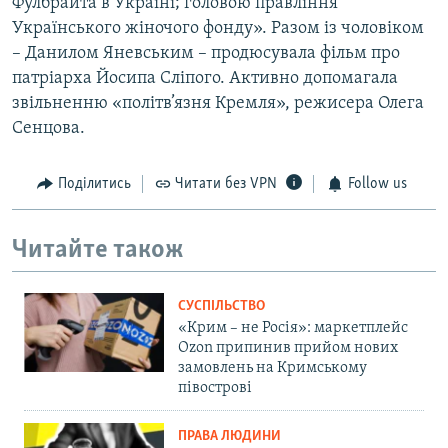
Фулбрайта в Україні; головою правління
Українського жіночого фонду». Разом із чоловіком
– Данилом Яневським – продюсувала фільм про
патріарха Йосипа Сліпого. Активно допомагала
звільненню «політв’язня Кремля», режисера Олега
Сенцова.
Поділитись
Читати без VPN
Follow us
Читайте також
СУСПІЛЬСТВО
«Крим – не Росія»: маркетплейс
Ozon припинив прийом нових
замовлень на Кримському
півострові
ПРАВА ЛЮДИНИ