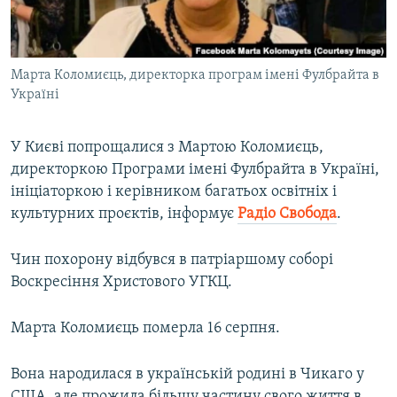
ВІДЕОУРОКИ «ELIFBE»
Русский
СВІДЧЕННЯ ОКУПАЦІЇ
Qırımtatar
Марта Коломиєць, директорка програм імені Фулбрайта в
УКРАЇНСЬКА ПРОБЛЕМА КРИМУ
Україні
ДОЛУЧАЙСЯ!
ІНФОГРАФІКА
У Києві попрощалися з Мартою Коломиєць,
директоркою Програми імені Фулбрайта в Україні,
ініціаторкою і керівником багатьох освітніх і
Усі сайти RFE/RL
культурних проєктів, інформує
Радіо Свобода
.
Чин похорону відбувся в патріаршому соборі
Воскресіння Христового УГКЦ.
Марта Коломиєць померла 16 серпня.
Вона народилася в українській родині в Чикаго у
США, але прожила більшу частину свого життя в