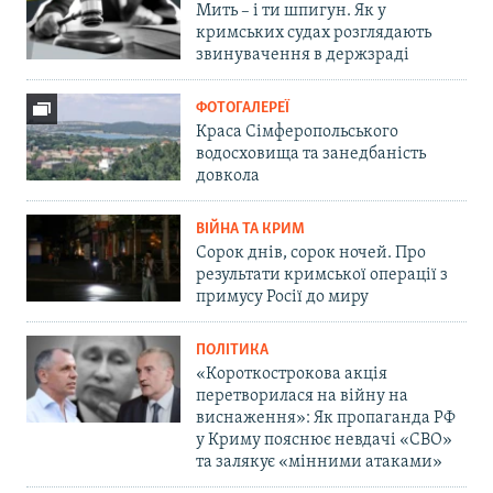
Мить – і ти шпигун. Як у
кримських судах розглядають
звинувачення в держзраді
ФОТОГАЛЕРЕЇ
Краса Сімферопольського
водосховища та занедбаність
довкола
ВІЙНА ТА КРИМ
Сорок днів, сорок ночей. Про
результати кримської операції з
примусу Росії до миру
ПОЛІТИКА
«Короткострокова акція
перетворилася на війну на
виснаження»: Як пропаганда РФ
у Криму пояснює невдачі «СВО»
та залякує «мінними атаками»