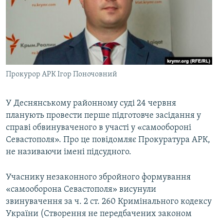
ВІДЕОУРОКИ «ELIFBE»
Русский
СВІДЧЕННЯ ОКУПАЦІЇ
Qırımtatar
УКРАЇНСЬКА ПРОБЛЕМА КРИМУ
ДОЛУЧАЙСЯ!
ІНФОГРАФІКА
Прокурор АРК Ігор Поночовний
У Деснянському районному суді 24 червня
Усі сайти RFE/RL
планують провести перше підготовче засідання у
справі обвинуваченого в участі у «самообороні
Севастополя». Про це повідомляє Прокуратура АРК,
не називаючи імені підсудного.
Учаснику незаконного збройного формування
«самооборона Севастополя» висунули
звинувачення за ч. 2 ст. 260 Кримінального кодексу
України (Створення не передбачених законом