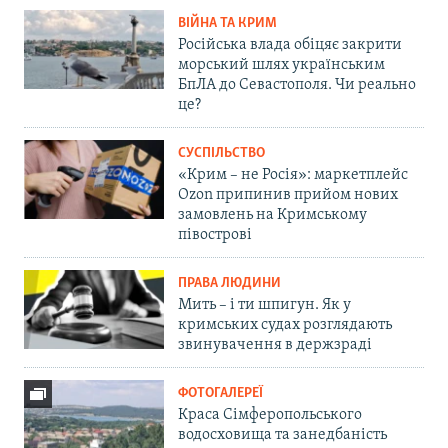
ВІЙНА ТА КРИМ
Російська влада обіцяє закрити
морський шлях українським
БпЛА до Севастополя. Чи реально
це?
СУСПІЛЬСТВО
«Крим – не Росія»: маркетплейс
Ozon припинив прийом нових
замовлень на Кримському
півострові
ПРАВА ЛЮДИНИ
Мить – і ти шпигун. Як у
кримських судах розглядають
звинувачення в держзраді
ФОТОГАЛЕРЕЇ
Краса Сімферопольського
водосховища та занедбаність