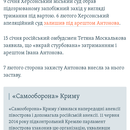
9 січня Херсонський міський суд обрав
підозрюваному запобіжний захід у вигляді
тримання під вартою. 6 лютого Херсонський
апеляційний суд
залишив під арештом Антонова
.
15 січня російський омбудсмен Тетяна Москалькова
заявила, що «вкрай стурбована» затриманням і
арештом Івана Антонова.
7 лютого сторона захисту Антонова внесла за нього
заставу.​
«Самооборона» Криму
«Самооборона» Криму з'явилася напередодні анексії
півострова і допомагала російській анексії. 11 червня
2014 року підконтрольний Кремлю парламент
півострова узаконив цю організацію, ухваливши