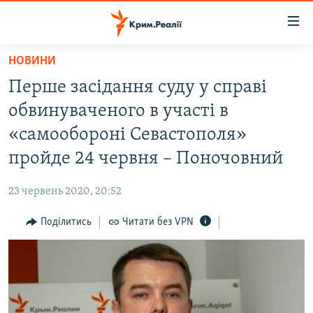
Доступність
посилання
Перейти
НОВИНИ
до
НОВИНИ
Перше засідання суду у справі
основного
ВОДА.КРИМ
матеріалу
обвинуваченого в участі в
ВІДЕО ТА ФОТО
Перейти
«самообороні Севастополя»
до
ПОЛІТИКА
пройде 24 червня – Поночовний
основної
БЛОГИ
навігації
23 червень 2020, 20:52
Перейти
ПОГЛЯД
до
Поділитись
Читати без VPN
ІНТЕРВ'Ю
пошуку
ВСЕ ЗА ДЕНЬ
СПЕЦПРОЕКТИ
ЯК ОБІЙТИ БЛОКУВАННЯ
ДЕПОРТАЦІЯ