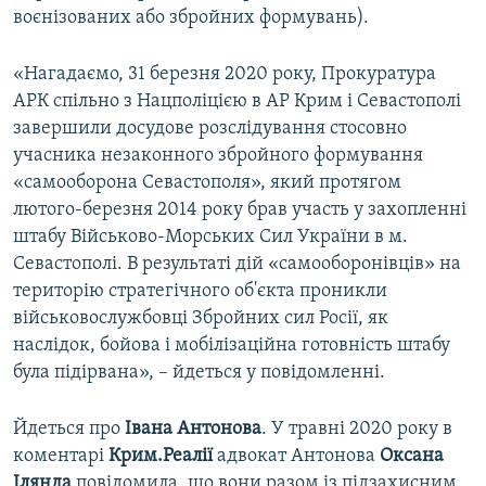
воєнізованих або збройних формувань).
«Нагадаємо, 31 березня 2020 року, Прокуратура
АРК спільно з Нацполіцією в АР Крим і Севастополі
завершили досудове розслідування стосовно
учасника незаконного збройного формування
«самооборона Севастополя», який протягом
лютого-березня 2014 року брав участь у захопленні
штабу Військово-Морських Сил України в м.
Севастополі. В результаті дій «самооборонівців» на
територію стратегічного об'єкта проникли
військовослужбовці Збройних сил Росії, як
наслідок, бойова і мобілізаційна готовність штабу
була підірвана», – йдеться у повідомленні.
Йдеться про
Івана Антонова
. У травні 2020 року в
коментарі
Крим.Реалії
адвокат Антонова
Оксана
Ілянда
повідомила, що вони разом із підзахисним