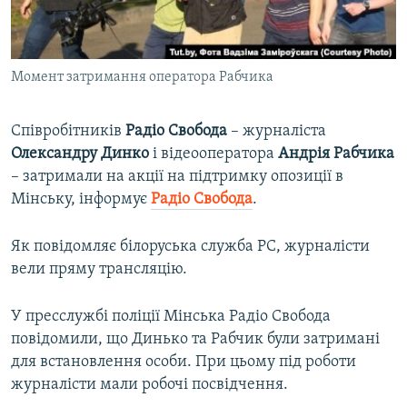
ВІДЕОУРОКИ «ELIFBE»
Русский
СВІДЧЕННЯ ОКУПАЦІЇ
Qırımtatar
Момент затримання оператора Рабчика
УКРАЇНСЬКА ПРОБЛЕМА КРИМУ
ДОЛУЧАЙСЯ!
ІНФОГРАФІКА
Співробітників
Радіо Свобода
– журналіста
Олександру Динко
і відеооператора
Андрія Рабчика
– затримали на акції на підтримку опозиції в
Усі сайти RFE/RL
Мінську, інформує
Радіо Свобода
.
Як повідомляє білоруська служба РС, журналісти
вели пряму трансляцію.
У пресслужбі поліції Мінська Радіо Свобода
повідомили, що Динько та Рабчик були затримані
для встановлення особи. При цьому під роботи
журналісти мали робочі посвідчення.