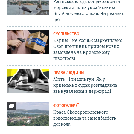
Російська влада обіцяє закрити
морський шлях українським
БпЛА до Севастополя. Чи реально
це?
СУСПІЛЬСТВО
«Крим – не Росія»: маркетплейс
Ozon припинив прийом нових
замовлень на Кримському
півострові
ПРАВА ЛЮДИНИ
Мить – і ти шпигун. Як у
кримських судах розглядають
звинувачення в держзраді
ФОТОГАЛЕРЕЇ
Краса Сімферопольського
водосховища та занедбаність
довкола