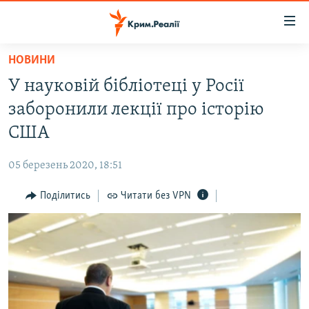
Доступність
посилання
Перейти
НОВИНИ
до
НОВИНИ
У науковій бібліотеці у Росії
основного
ВОДА.КРИМ
матеріалу
заборонили лекції про історію
ВІДЕО ТА ФОТО
Перейти
США
до
ПОЛІТИКА
основної
05 березень 2020, 18:51
БЛОГИ
навігації
Перейти
Поділитись
Читати без VPN
ПОГЛЯД
до
ІНТЕРВ'Ю
пошуку
ВСЕ ЗА ДЕНЬ
СПЕЦПРОЕКТИ
ЯК ОБІЙТИ БЛОКУВАННЯ
ДЕПОРТАЦІЯ