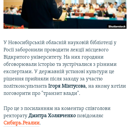
ВІДЕОУРОКИ «ELIFBE»
Русский
СВІДЧЕННЯ ОКУПАЦІЇ
Qırımtatar
УКРАЇНСЬКА ПРОБЛЕМА КРИМУ
ДОЛУЧАЙСЯ!
ІНФОГРАФІКА
У Новосибірській обласній науковій бібліотеці у
Росії заборонили проводити лекції місцевого
Відкритого університету. На них городяни
Усі сайти RFE/RL
обговорювали історію та зустрічалися з різними
експертами. У державній установі культури це
рішення прийняли після заходу за участю
політконсультанта
Ігоря Мінтусова
, на якому хотіли
поговорити про "транзит влади".
Про це з посиланням на коментар співголови
ректорату
Дмитра Холявченко
повідомляє
Сибирь.Реалии
.