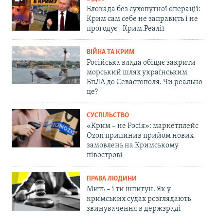
Блокада без сухопутної операції:
Крим сам себе не заправить і не
прогодує | Крим.Реалії
ВІЙНА ТА КРИМ
Російська влада обіцяє закрити
морський шлях українським
БпЛА до Севастополя. Чи реально
це?
СУСПІЛЬСТВО
«Крим – не Росія»: маркетплейс
Ozon припинив прийом нових
замовлень на Кримському
півострові
ПРАВА ЛЮДИНИ
Мить – і ти шпигун. Як у
кримських судах розглядають
звинувачення в держзраді