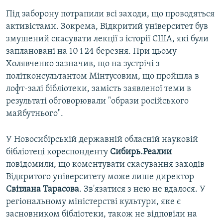
Під заборону потрапили всі заходи, що проводяться
активістами. Зокрема, Відкритий університет був
змушений скасувати лекції з історії США, які були
заплановані на 10 і 24 березня. При цьому
Холявченко зазначив, що на зустрічі з
політконсультантом Мінтусовим, що пройшла в
лофт-залі бібліотеки, замість заявленої теми в
результаті обговорювали "образи російського
майбутнього".
У Новосибірській державній обласній науковій
бібліотеці кореспонденту
Сибирь.Реалии
повідомили, що коментувати скасування заходів
Відкритого університету може лише директор
Світлана Тарасова
. Зв'язатися з нею не вдалося. У
регіональному міністерстві культури, яке є
засновником бібліотеки, також не відповіли на