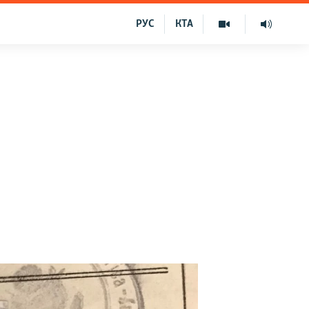
РУС
КТА