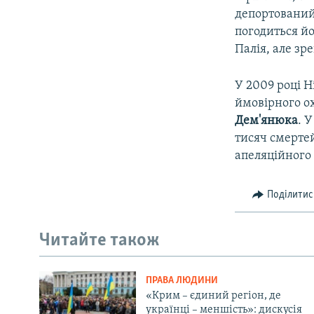
депортований 
погодиться й
Палія, але зр
У 2009 році 
ймовірного о
Дем'янюка
. 
тисяч смертей 
апеляційного 
Поділитис
Читайте також
ПРАВА ЛЮДИНИ
«Крим – єдиний регіон, де
українці – меншість»: дискусія