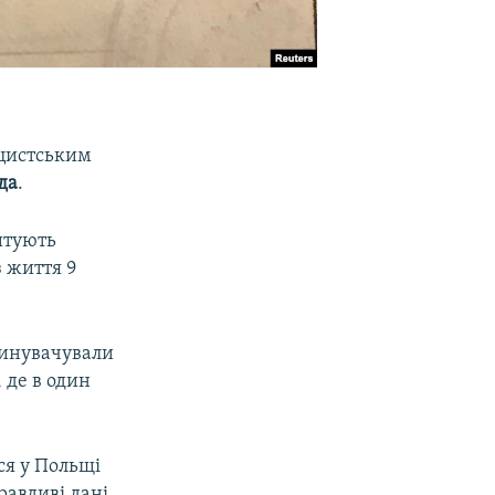
ацистським
да
.
цитують
з життя 9
винувачували
 де в один
ся у Польщі
равдиві дані