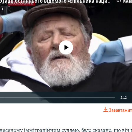
Відео депортації останнього відомого «спільника нацистів» зі США до Німеччини
EMB
ії
No media source currently available
2:12
Завантажит
EMBED
несеному імміграційним суддею, було сказано, що він