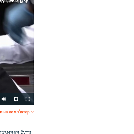
ED
SHARE
и на комп'ютер
SHARE
 повинен бути