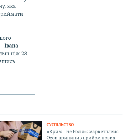
у, яка
 приймати
шого
px
width
 –
Івана
ільш ніж 28
кавшись
СУСПІЛЬСТВО
«Крим – не Росія»: маркетплейс
Ozon припинив прийом нових