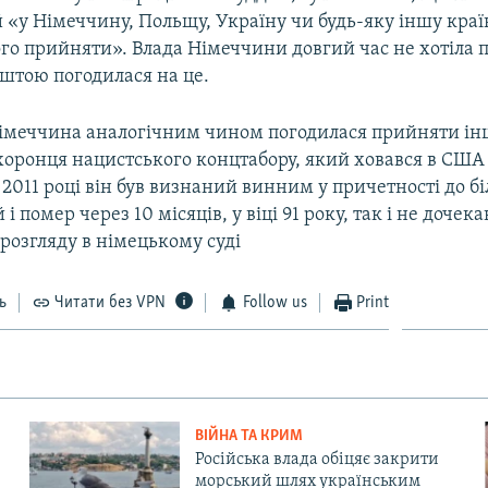
«у Німеччину, Польщу, Україну чи будь-яку іншу країн
ого прийняти». Влада Німеччини довгий час не хотіла
ештою погодилася на це.
Німеччина аналогічним чином погодилася прийняти ін
хоронця нацистського концтабору, який ховався в США
У 2011 році він був визнаний винним у причетності до б
і помер через 10 місяців, у віці 91 року, так і не доче
розгляду в німецькому суді
ь
Читати без VPN
Follow us
Print
ВІЙНА ТА КРИМ
Російська влада обіцяє закрити
морський шлях українським