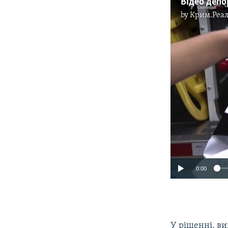
by
Крим.Реал
0:00
У рішенні, ви