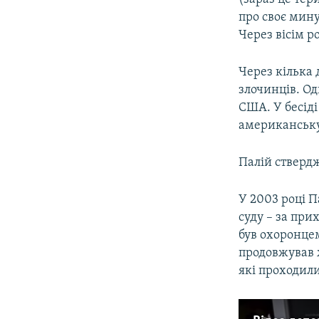
про своє мину
Через вісім 
Через кілька 
злочинців. Од
США. У бесіді
американську 
Палій ствердж
У 2003 році 
суду – за прих
був охоронцем
продовжував 
які проходили