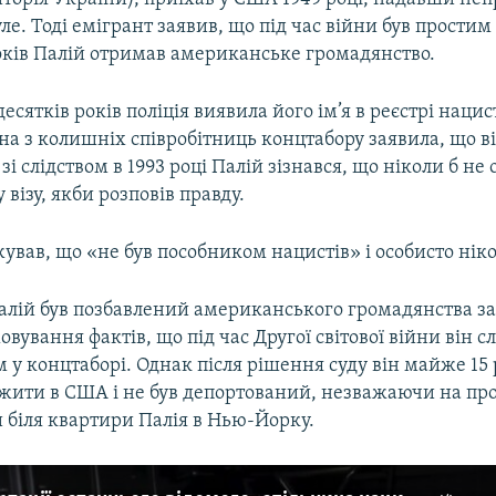
ле. Тоді емігрант заявив, що під час війни був простим
років Палій отримав американське громадянство.
десятків років поліція виявила його ім’я в реєстрі наци
на з колишніх співробітниць концтабору заявила, що в
 зі слідством в 1993 році Палій зізнався, що ніколи б не
візу, якби розповів правду.
ував, що «не був пособником нацистів» і особисто ніко
Палій був позбавлений американського громадянства з
овування фактів, що під час Другої світової війни він с
 у концтаборі. Однак після рішення суду він майже 15 
жити в США і не був депортований, незважаючи на прот
 біля квартири Палія в Нью-Йорку.