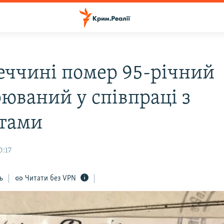
еччині помер 95-річний
рюваний у співпраці з
тами
0:17
ь
Читати без VPN