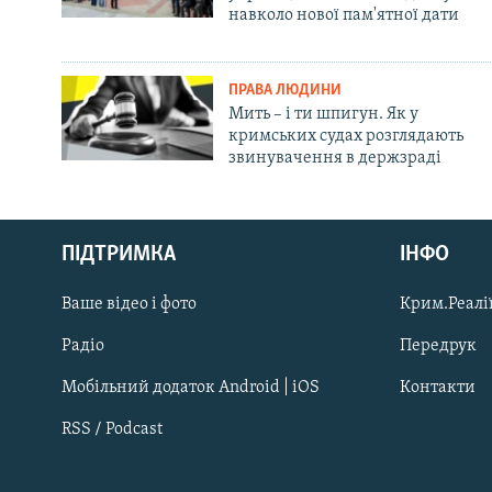
навколо нової пам'ятної дати
ПРАВА ЛЮДИНИ
Мить – і ти шпигун. Як у
кримських судах розглядають
звинувачення в держзраді
Русский
ПІДТРИМКА
ІНФО
Qırımtatar
Ваше відео і фото
Крим.Реалії
ДОЛУЧАЙСЯ!
Радіо
Передрук
Мобільний додаток Android | iOS
Контакти
RSS / Podcast
Усі сайти RFE/RL