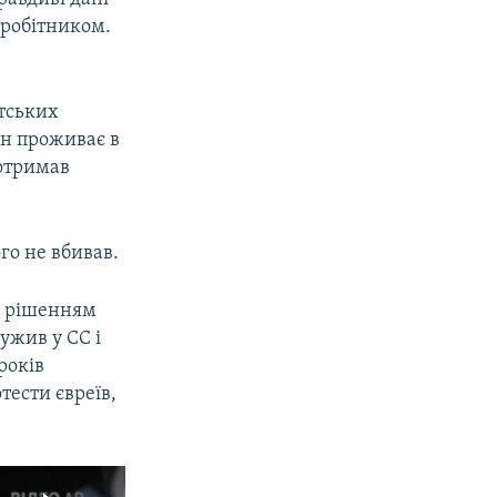
 робітником.
стських
ін проживає в
 отримав
го не вбивав.
а рішенням
лужив у СС і
років
ести євреїв,