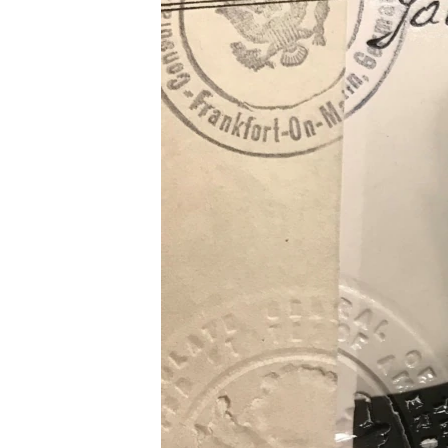
ВІДЕОУРОКИ «ELIFBE»
СВІДЧЕННЯ ОКУПАЦІЇ
УКРАЇНСЬКА ПРОБЛЕМА КРИМУ
ІНФОГРАФІКА