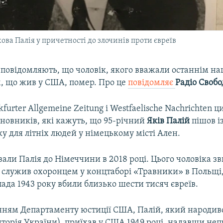
ова Палія у причетності до злочинів проти євреїв
 повідомляють, що чоловік, якого вважали останнім н
, що жив у США, помер. Про це
повідомляє
Радіо Свобо
furter Allgemeine Zeitung і Westfaelische Nachrichten 
новників, які кажуть, що 95-річний
Яків Палій
пішов і
ку для літніх людей у німецькому місті Ален.
али Палія до Німеччини в 2018 році. Цього чоловіка з
н служив охоронцем у концтаборі «Травники» в Польщі,
пада 1943 року вбили близько шести тисяч євреїв.
нням Департаменту юстиції США, Палій, який народив
иторія України), приїхав у США 1949 році, надавши неп