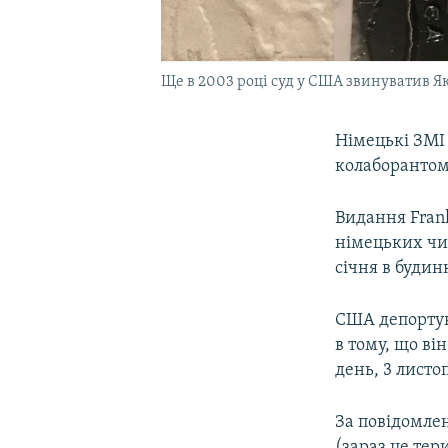
Ще в 2003 році суд у США звинуватив Як
Німецькі ЗМІ
колаборантом
Видання Frank
німецьких чи
січня в будин
США депортув
в тому, що ві
день, 3 листо
За повідомле
(зараз це тер