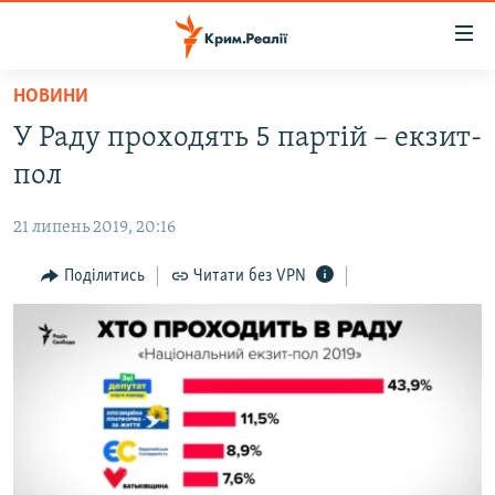
Доступність
посилання
Перейти
НОВИНИ
до
НОВИНИ
У Раду проходять 5 партій – екзит-
основного
ВОДА.КРИМ
матеріалу
пол
ВІДЕО ТА ФОТО
Перейти
до
21 липень 2019, 20:16
ПОЛІТИКА
основної
БЛОГИ
Поділитись
Читати без VPN
навігації
Перейти
ПОГЛЯД
до
ІНТЕРВ'Ю
пошуку
ВСЕ ЗА ДЕНЬ
СПЕЦПРОЕКТИ
ЯК ОБІЙТИ БЛОКУВАННЯ
ДЕПОРТАЦІЯ