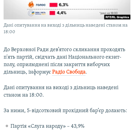
ВІДЕОУРОКИ «ELIFBE»
Русский
СВІДЧЕННЯ ОКУПАЦІЇ
Qırımtatar
Дані опитування на виході з дільниць наведені станом на
УКРАЇНСЬКА ПРОБЛЕМА КРИМУ
18:00
ДОЛУЧАЙСЯ!
ІНФОГРАФІКА
До Верховної Ради дев’ятого скликання проходять
п'ять партій, свідчать дані Національного екзит-
полу, оприлюднені після закриття виборчих
Усі сайти RFE/RL
дільниць, інформує
Радіо Свобода
.
Дані опитування на виході з дільниць наведені
станом на 18:00.
За ними, 5-відсотковий прохідний бар’єр долають:
Партія «Слуга народу» – 43,9%