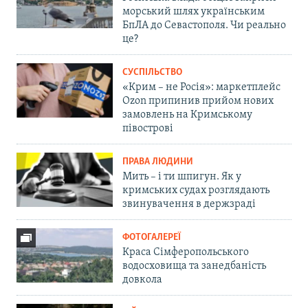
морський шлях українським
БпЛА до Севастополя. Чи реально
це?
СУСПІЛЬСТВО
«Крим – не Росія»: маркетплейс
Ozon припинив прийом нових
замовлень на Кримському
півострові
ПРАВА ЛЮДИНИ
Мить – і ти шпигун. Як у
кримських судах розглядають
звинувачення в держзраді
ФОТОГАЛЕРЕЇ
Краса Сімферопольського
водосховища та занедбаність
довкола