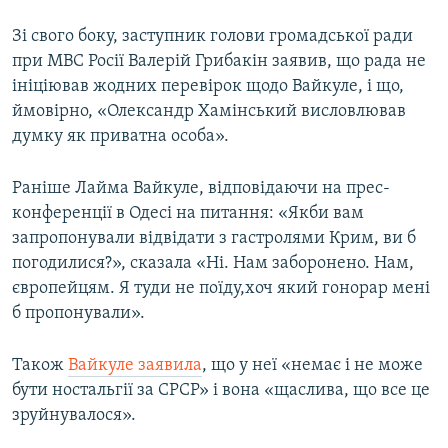
Зі свого боку, заступник голови громадської ради
при МВС Росії Валерій Грибакін заявив, що рада не
ініціював жодних перевірок щодо Вайкуле, і що,
ймовірно, «Олександр Хамінський висловлював
думку як приватна особа».
Раніше Лайма Вайкуле, відповідаючи на прес-
конференції в Одесі на питання: «Якби вам
запропонували відвідати з гастролями Крим, ви б
погодилися?», сказала «Ні. Нам заборонено. Нам,
європейцям. Я туди не поїду,хоч який гонорар мені
б пропонували».
Також
Вайкуле заявила
, що у неї «немає і не може
бути ностальгії за СРСР» і вона «щаслива, що все це
зруйнувалося».