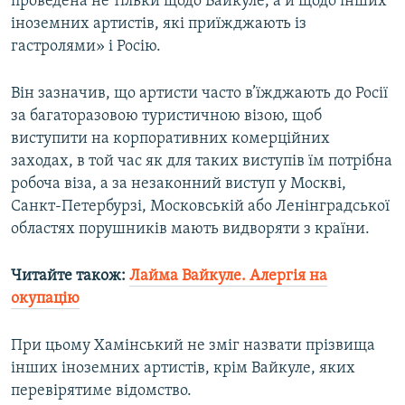
проведена не тільки щодо Вайкуле, а й щодо інших
іноземних артистів, які приїжджають із
гастролями» і Росію.
Він зазначив, що артисти часто в’їжджають до Росії
за багаторазовою туристичною візою, щоб
виступити на корпоративних комерційних
заходах, в той час як для таких виступів їм потрібна
робоча віза, а за незаконний виступ у Москві,
Санкт-Петербурзі, Московській або Ленінградської
областях порушників мають видворяти з країни.
Читайте також:
Лайма Вайкуле. Алергія на
окупацію
При цьому Хамінський не зміг назвати прізвища
інших іноземних артистів, крім Вайкуле, яких
перевірятиме відомство.