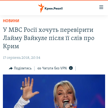
Доступність
посилання
Перейти
НОВИНИ
до
НОВИНИ
У МВС Росії хочуть перевірити
основного
ВОДА.КРИМ
матеріалу
Лайму Вайкуле після її слів про
ВІДЕО ТА ФОТО
Перейти
Крим
до
ПОЛІТИКА
основної
17 серпень 2018, 20:54
БЛОГИ
навігації
Перейти
Поділитись
Читати без VPN
ПОГЛЯД
до
ІНТЕРВ'Ю
пошуку
ВСЕ ЗА ДЕНЬ
СПЕЦПРОЕКТИ
ЯК ОБІЙТИ БЛОКУВАННЯ
ДЕПОРТАЦІЯ