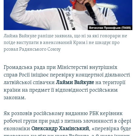
ВІДЕОУРОКИ «ELIFBE»
Русский
СВІДЧЕННЯ ОКУПАЦІЇ
Qırımtatar
УКРАЇНСЬКА ПРОБЛЕМА КРИМУ
Лайма Вайкуле раніше заявила, що ні за які гонорари не
ДОЛУЧАЙСЯ!
ІНФОГРАФІКА
поїде виступати в анексований Крим і не шкодує про
розвал Радянського Союзу
Усі сайти RFE/RL
Громадська рада при Міністерстві внутрішніх
справ Росії ініціює перевірку концертної діяльності
латвійської співачки
Лайми Вайкуле
на території
країни на предмет її відповідності російським
законам.
Як розповів російському виданню РБК керівник
робочої групи при раді з питань злочинності в сфері
економіки
Олександр Хамінський
, «перевірка буде