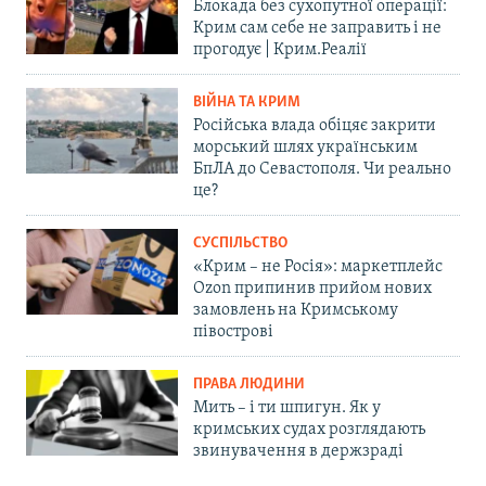
Блокада без сухопутної операції:
Крим сам себе не заправить і не
прогодує | Крим.Реалії
ВІЙНА ТА КРИМ
Російська влада обіцяє закрити
морський шлях українським
БпЛА до Севастополя. Чи реально
це?
СУСПІЛЬСТВО
«Крим – не Росія»: маркетплейс
Ozon припинив прийом нових
замовлень на Кримському
півострові
ПРАВА ЛЮДИНИ
Мить – і ти шпигун. Як у
кримських судах розглядають
звинувачення в держзраді