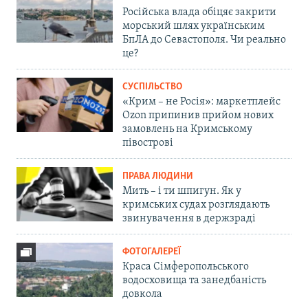
Російська влада обіцяє закрити
морський шлях українським
БпЛА до Севастополя. Чи реально
це?
СУСПІЛЬСТВО
«Крим – не Росія»: маркетплейс
Ozon припинив прийом нових
замовлень на Кримському
півострові
ПРАВА ЛЮДИНИ
Мить – і ти шпигун. Як у
кримських судах розглядають
звинувачення в держзраді
ФОТОГАЛЕРЕЇ
Краса Сімферопольського
водосховища та занедбаність
довкола