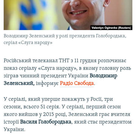
ВІДЕОУРОКИ «ELIFBE»
Русский
СВІДЧЕННЯ ОКУПАЦІЇ
Qırımtatar
УКРАЇНСЬКА ПРОБЛЕМА КРИМУ
Володимир Зеленський у ролі президента Голобородька,
ДОЛУЧАЙСЯ!
ІНФОГРАФІКА
серіал «Слуга народу»
Російський телеканал ТНТ з 11 грудня розпочинає
Усі сайти RFE/RL
показ серіалу «Слуга народу», в якому головну роль
зіграв чинний президент України
Володимир
Зеленський,
інформує
Радіо Свобода
.
У серіалі, який уперше покажуть у Росії, три
сезони, всього 51 серія. У серіалі, перший сезон
якого вийшов у 2015 році, Зеленський грає вчителя
історії
Василя Голобородька
, який стає президентом
України.