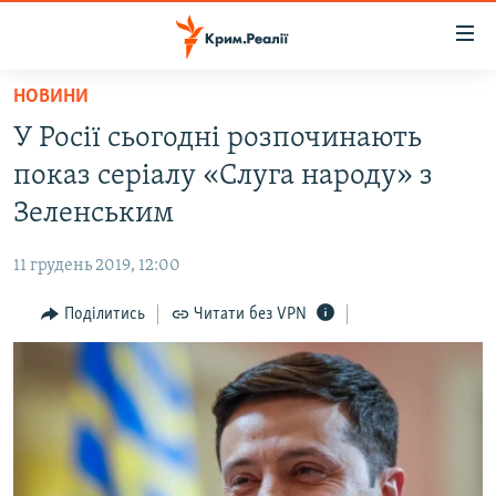
Доступність
посилання
Перейти
НОВИНИ
до
НОВИНИ
У Росії сьогодні розпочинають
основного
ВОДА.КРИМ
матеріалу
показ серіалу «Слуга народу» з
ВІДЕО ТА ФОТО
Перейти
Зеленським
до
ПОЛІТИКА
основної
11 грудень 2019, 12:00
БЛОГИ
навігації
Перейти
Поділитись
Читати без VPN
ПОГЛЯД
до
ІНТЕРВ'Ю
пошуку
ВСЕ ЗА ДЕНЬ
СПЕЦПРОЕКТИ
ЯК ОБІЙТИ БЛОКУВАННЯ
ДЕПОРТАЦІЯ