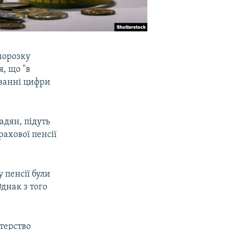
морозку
, що "в
уванні цифри
адян, підуть
ахової пенсії
 пенсії були
Однак з того
терство