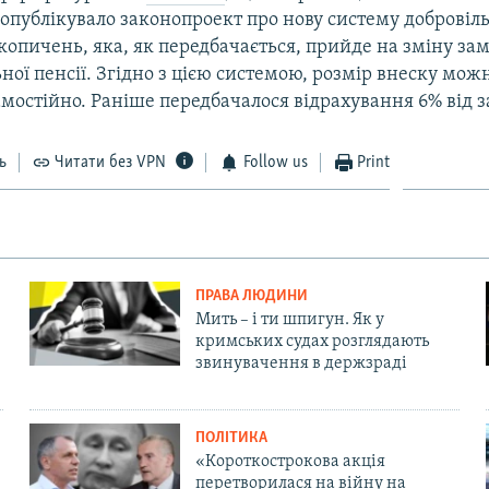
ї опублікувало законопроект про нову систему добровіл
копичень, яка, як передбачається, прийде на зміну за
ої пенсії. Згідно з цією системою, розмір внеску мож
мостійно. Раніше передбачалося відрахування 6% від з
ь
Читати без VPN
Follow us
Print
ПРАВА ЛЮДИНИ
Мить – і ти шпигун. Як у
кримських судах розглядають
звинувачення в держзраді
ПОЛІТИКА
«Короткострокова акція
перетворилася на війну на