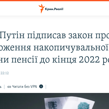
 Путін підписав закон пр
оження накопичувальної
и пенсії до кінця 2022 
 22:12
ь
Читати без VPN