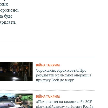
ьних
мороженої
на буде
арплати.
ВІЙНА ТА КРИМ
Сорок днів, сорок ночей. Про
результати кримської операції з
примусу Росії до миру
ВІЙНА ТА КРИМ
«Полювання на колони». Як ЗСУ
ріжуть військову логістику Росії в