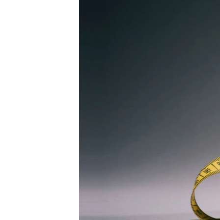
ВІДЕОУРОКИ «ELIFBE»
СВІДЧЕННЯ ОКУПАЦІЇ
УКРАЇНСЬКА ПРОБЛЕМА КРИМУ
ІНФОГРАФІКА