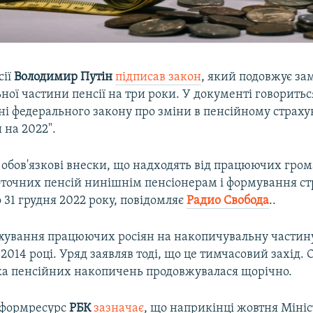
сії
Володимир Путін
підписав закон
, який подовжує за
ої частини пенсії на три роки. У документі говориться
ні федерального закону про зміни в пенсійному страх
 на 2022".
обов'язкові внески, що надходять від працюючих гром
оточних пенсій нинішнім пенсіонерам і формування стр
 31 грудня 2022 року, повідомляє
Радио Свобода
..
хування працюючих росіян на накопичувальну частину
2014 році. Уряд заявляв тоді, що це тимчасовий захід. 
ка пенсійних накопичень продовжувалася щорічно.
нформресурс
РБК
зазначає
, що наприкінці жовтня Мініс