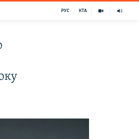
РУС
КТА
о
року