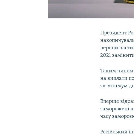
Президент Ро
накопичувальн
першій части
2021 замінити
Таким чином 
на виплати п
як мінімум до
Вперше відра
заморожені в 
часу замороз
Російський і