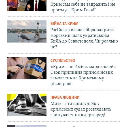
Крим сам себе не заправить і не
прогодує | Крим.Реалії
ВІЙНА ТА КРИМ
Російська влада обіцяє закрити
морський шлях українським
БпЛА до Севастополя. Чи реально
це?
СУСПІЛЬСТВО
«Крим – не Росія»: маркетплейс
Ozon припинив прийом нових
замовлень на Кримському
півострові
ПРАВА ЛЮДИНИ
Мить – і ти шпигун. Як у
кримських судах розглядають
звинувачення в держзраді