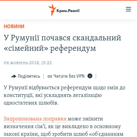
Доступність
посилання
Перейти
НОВИНИ
до
НОВИНИ
У Румунії почався скандальний
основного
ВОДА.КРИМ
матеріалу
«сімейний» референдум
ВІДЕО ТА ФОТО
Перейти
до
06 жовтень 2018, 15:22
ПОЛІТИКА
основної
БЛОГИ
Поділитись
Читати без VPN
навігації
Перейти
ПОГЛЯД
У Румунії відбувається референдум щодо змін до
до
конституції, які ускладнять легалізацію
ІНТЕРВ'Ю
пошуку
одностатевих шлюбів.
ВСЕ ЗА ДЕНЬ
Запропонована поправка
може змінити
СПЕЦПРОЕКТИ
визначення сім'ї, як це викладено в основному
ЯК ОБІЙТИ БЛОКУВАННЯ
ДЕПОРТАЦІЯ
законі країни, щоб зробити шлюб «об'єднанням