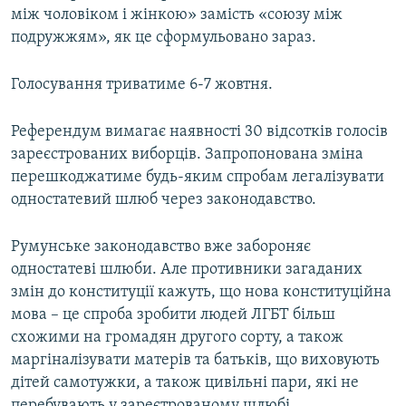
між чоловіком і жінкою» замість «союзу між
ВІДЕОУРОКИ «ELIFBE»
Русский
подружжям», як це сформульовано зараз.
СВІДЧЕННЯ ОКУПАЦІЇ
Qırımtatar
УКРАЇНСЬКА ПРОБЛЕМА КРИМУ
Голосування триватиме 6-7 жовтня.
ДОЛУЧАЙСЯ!
ІНФОГРАФІКА
Референдум вимагає наявності 30 відсотків голосів
зареєстрованих виборців. Запропонована зміна
перешкоджатиме будь-яким спробам легалізувати
Усі сайти RFE/RL
одностатевий шлюб через законодавство.
Румунське законодавство вже забороняє
одностатеві шлюби. Але противники загаданих
змін до конституції кажуть, що нова конституційна
мова – це спроба зробити людей ЛГБТ більш
схожими на громадян другого сорту, а також
маргіналізувати матерів та батьків, що виховують
дітей самотужки, а також цивільні пари, які не
перебувають у зареєтрованому шлюбі.