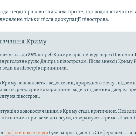
лада неодноразово заявляла про те, що водопостачання
дновлене тільки після деокупації півострова.
стачання Криму
зпечувала до 85% потреб Криму в прісній воді через Північн
днує головне русло Дніпра з півостровом. Після анексії Криму Р
и води на півострів припинили.
в Криму поповнюють з водосховищ природного стоку і підзем
кологів, регулярне використання води з підземних джерел пр
унту на півострові.
ситуація з водопостачанням в Криму стала критичною. Невелик
осніжна зима призвели до посухи, стверджують кримські вчені
ня
графіки подачі води
були запроваджені в Сімферополі, а так