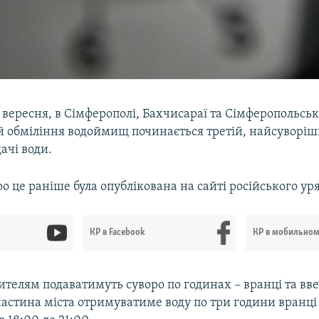
7 вересня, в Сімферополі, Бахчисараї та Сімферопольс
 й обміління водоймищ починається третій, найсуворіш
ачі води.
о це раніше була опублікована на сайті російського ур
КР в Facebook
КР в мобильно
телям подаватимуть суворо по годинах – вранці та вве
астина міста отримуватиме воду по три години вранці т