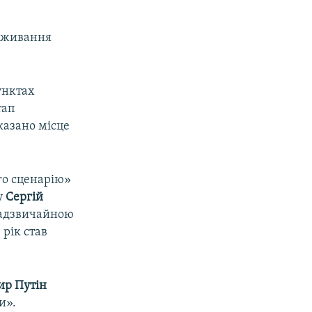
поживання
унктах
тап
вказано місце
го сценарію»
у
Сергій
 надзвичайною
рік став
ир Путін
и».