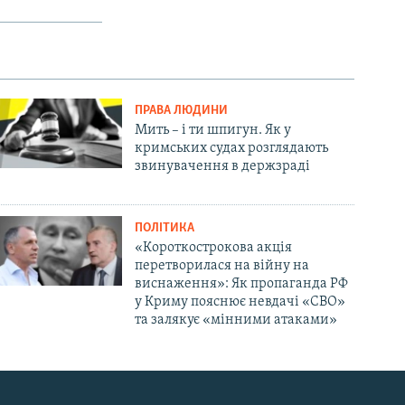
ПРАВА ЛЮДИНИ
Мить – і ти шпигун. Як у
кримських судах розглядають
звинувачення в держзраді
ПОЛІТИКА
«Короткострокова акція
перетворилася на війну на
виснаження»: Як пропаганда РФ
у Криму пояснює невдачі «СВО»
та залякує «мінними атаками»