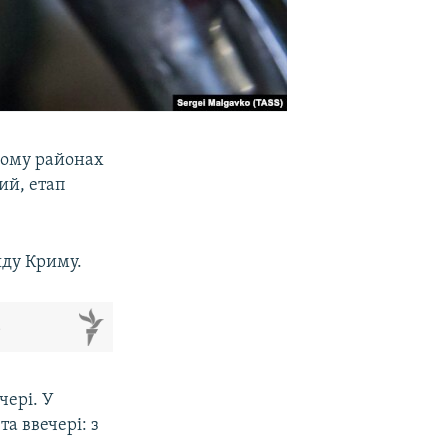
ькому районах
ий, етап
яду Криму.
м
чері. У
а ввечері: з