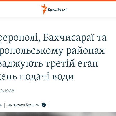
ерополі, Бахчисараї та
ропольському районах
ваджують третій етап
ень подачі води
0, 10:39
ь
Читати без VPN