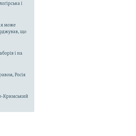
огірська і
ія може
ерджував, що
аборів і на
равом, Росія
чно-Кримський