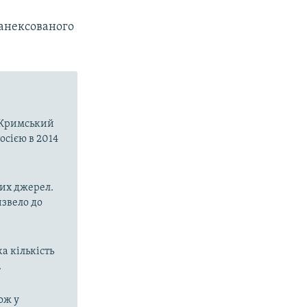
 анексованого
о-Кримський
осією в 2014
них джерел.
извело до
а кількість
.
ож у