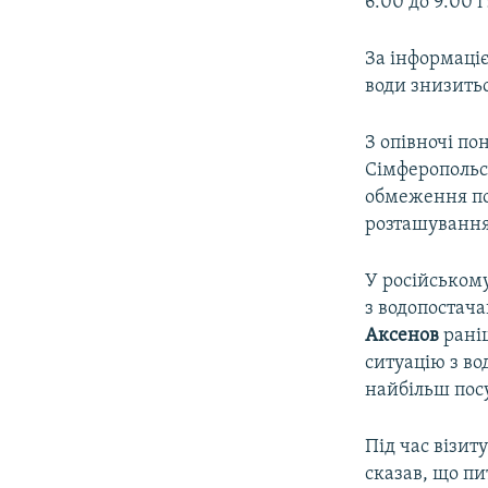
6:00 до 9:00 і
За інформаці
води знизитьс
З опівночі по
Сімферопольс
обмеження по
розташування 
У російськом
з водопостач
Аксенов
раніш
ситуацію з во
найбільш пос
Під час візит
сказав, що п