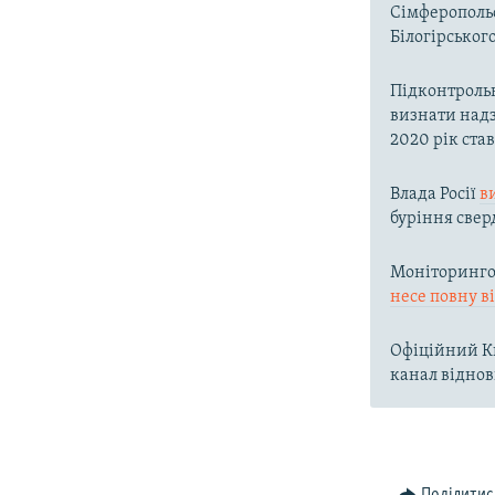
Сімферопольс
Білогірськог
Підконтроль
визнати надз
2020 рік ста
Влада Росії
в
буріння свер
Моніторингов
несе повну в
Офіційний Ки
канал віднов
Поділитис