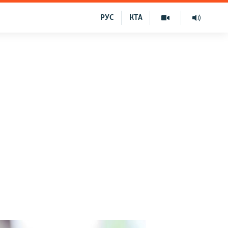
РУС
КТА