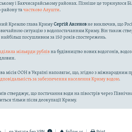
ькому і Бахчисарайському районах. Пізніше це торкнулося Біл
о району та
частково Алушти
.
ний Кремлю глава Криму
Сергій Аксенов
не виключив, що Рос
вичайною ситуацію з водопостачанням Криму. Він також ств
в найбільш посушливим за 150 років спостережень.
иділила мільярди рублів
на будівництво нових водогонів, водоз
дловин.
а місія ООН в Україні наполягає, що, згідно з міжнародним п
ідповідальність за забезпечення населення Криму водою
.
їв стверджує, що постачання води на півострів через Півні
иться тільки після деокупації Криму.
ь
Читати без VPN
Follow us
Print