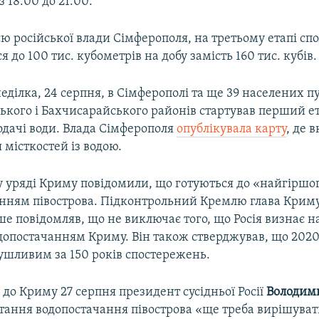
 з 18:00 до 21:00.
єю російської влади Сімферополя, на третьому етапі с
я до 100 тис. кубометрів на добу замість 160 тис. кубів.
неділка, 24 серпня, в Сімферополі та ще 39 населених п
ького і Бахчисарайського районів стартував перший е
дачі води. Влада Сімферополя
опублікувала карту
, де 
місткостей із водою.
у уряді Криму повідомили, що готуються до «найгіршо
анням півострова. Підконтрольний Кремлю глава Крим
е повідомляв, що не виключає того, що Росія визнає
допостачанням Криму. Він також стверджував, що 2020 
ушливим за 150 років спостережень.
у до Криму 27 серпня президент сусідньої Росії
Володим
итання водопостачання півострова «ще треба вирішуват