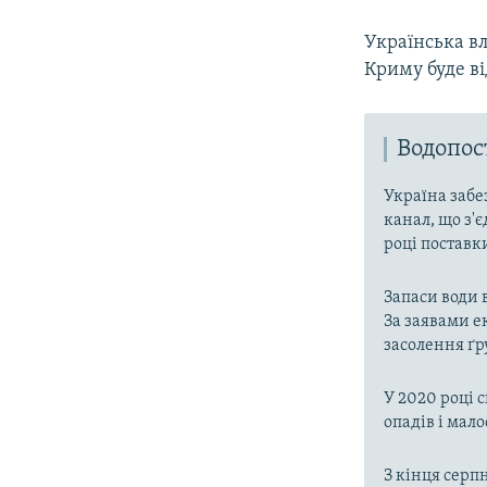
Українська в
Криму буде ві
Водопо
Україна забе
канал, що з'є
році поставк
Запаси води 
За заявами е
засолення ґр
У 2020 році 
опадів і мал
З кінця серп