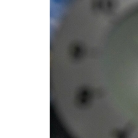
ВІДЕОУРОКИ «ELIFBE»
СВІДЧЕННЯ ОКУПАЦІЇ
УКРАЇНСЬКА ПРОБЛЕМА КРИМУ
ІНФОГРАФІКА