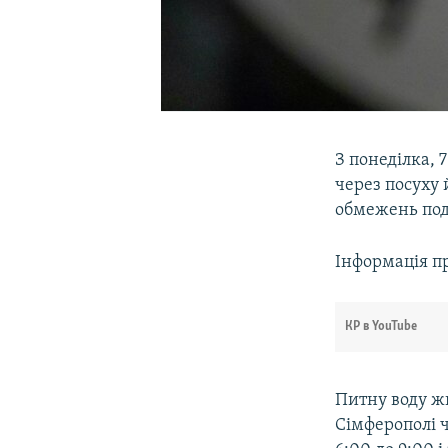
З понеділка, 
через посуху
обмежень под
Інформація пр
КР в YouTube
Питну воду жи
Сімферополі ч