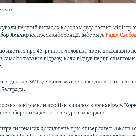
 світу
ксували перший випадок коронавірусу, заявив міністр 
ібор Лончар
на пресконференції, інформує
Радіо Свобо
що йдеться про 43-річного чоловіка, який нещодавно п
 самоізолювався відразу, коли відчув перші симптоми
р.
градських ЗМІ, у Єгипті захворіла людина, котра кіль
 Белграда.
березня повідомили про 11-й випадок коронавірусу. Хор
ни заборонили дитячі екскурсії за кордон.
нтру системних досліджень при Університеті Джона Го