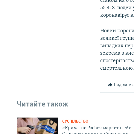
станом на 6 б
55 418 людей 
коронавірус в
Новий корона
великої групи
випадках пере
зокрема з ви
спостерігаєт
смертельною.
Поділитис
Читайте також
СУСПІЛЬСТВО
«Крим – не Росія»: маркетплейс
Ozon припинив прийом нових