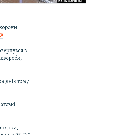
охорони
да
.
овернувся з
 хвороби,
ка днів тому
ватські
пкінса,