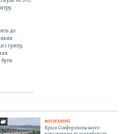
гнула 98 370.
нтру,
ить до
еяких
и і грипу,
ках
 бути
ФОТОГАЛЕРЕЇ
Краса Сімферопольського
водосховища та занедбаність