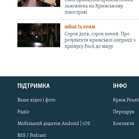
замовлень на Кримському
півострові
ВІЙНА ТА КРИМ
Сорок днів, сорок ночей. Про
результати кримської операції з
примусу Росії до миру
Русский
ПІДТРИМКА
ІНФО
Qırımtatar
Ваше відео і фото
Крим.Реалії
ДОЛУЧАЙСЯ!
Радіо
Передрук
Мобільний додаток Android | iOS
Контакти
RSS / Podcast