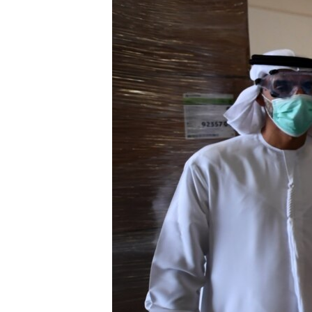
ВІДЕОУРОКИ «ELIFBE»
СВІДЧЕННЯ ОКУПАЦІЇ
УКРАЇНСЬКА ПРОБЛЕМА КРИМУ
ІНФОГРАФІКА