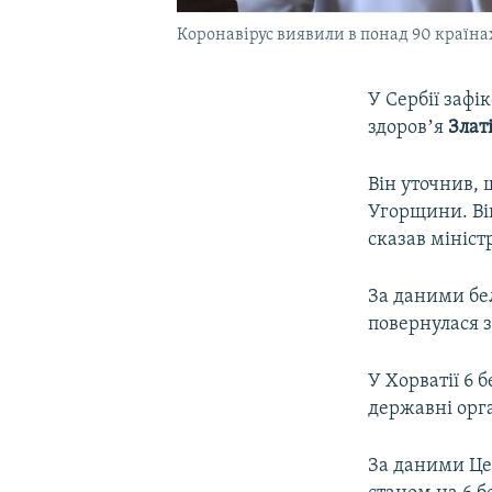
Коронавірус виявили в понад 90 країнах
У Сербії зафі
здоровʼя
Злат
Він уточнив, 
Угорщини. Він
сказав мініст
За даними бел
повернулася з
У Хорватії 6 
державні орга
За даними Це