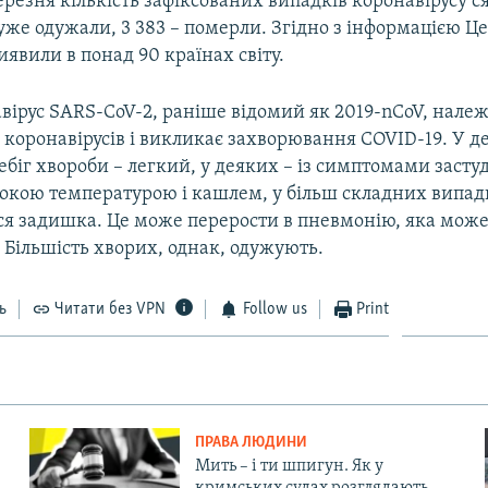
ерезня кількість зафіксованих випадків коронавірусу ся
уже одужали, 3 383 – померли. Згідно з інформацією Це
иявили в понад 90 країнах світу.
вірус SARS-CoV-2, раніше відомий як 2019-nCoV, належ
 коронавірусів і викликає захворювання COVID-19. У д
біг хвороби – легкий, у деяких – із симптомами застуд
сокою температурою і кашлем, у більш складних випад
ься задишка. Це може перерости в пневмонію, яка може
 Більшість хворих, однак, одужують.
ь
Читати без VPN
Follow us
Print
ПРАВА ЛЮДИНИ
Мить – і ти шпигун. Як у
кримських судах розглядають