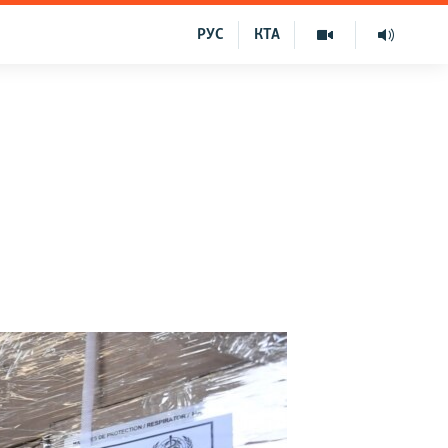
РУС
КТА