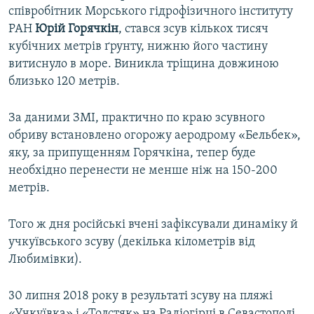
співробітник Морського гідрофізичного інституту
ВІДЕОУРОКИ «ELIFBE»
Русский
РАН
Юрій Горячкін
, стався зсув кількох тисяч
СВІДЧЕННЯ ОКУПАЦІЇ
кубічних метрів ґрунту, нижню його частину
Qırımtatar
витиснуло в море. Виникла тріщина довжиною
УКРАЇНСЬКА ПРОБЛЕМА КРИМУ
близько 120 метрів.
ДОЛУЧАЙСЯ!
ІНФОГРАФІКА
За даними ЗМІ, практично по краю зсувного
обриву встановлено огорожу аеродрому «Бельбек»,
яку, за припущенням Горячкіна, тепер буде
Усі сайти RFE/RL
необхідно перенести не менше ніж на 150-200
метрів.
Того ж дня російські вчені зафіксували динаміку й
учкуївського зсуву (декілька кілометрів від
Любимівки).
30 липня 2018 року в результаті зсуву на пляжі
«Учкуївка» і «Толстяк» на Радіогірці в Севастополі