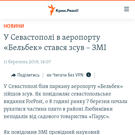
Доступність
посилання
Перейти
НОВИНИ
до
НОВИНИ
У Севастополі в аеропорту
основного
ВОДА.КРИМ
матеріалу
«Бельбек» стався зсув – ЗМІ
ВІДЕО ТА ФОТО
Перейти
до
11 березень 2019, 14:07
ПОЛІТИКА
основної
БЛОГИ
Поділитись
Читати без VPN
навігації
Перейти
ПОГЛЯД
У Севастополі біля паркану аеропорту «Бельбек»
до
зійшов зсув. Як повідомляє севастопольське
ІНТЕРВ'Ю
пошуку
видання ForPost, о 8 годині ранку 7 березня почала
ВСЕ ЗА ДЕНЬ
рухатися частина плато в районі Любимівки
неподалік від садового товариства «Парус».
СПЕЦПРОЕКТИ
ЯК ОБІЙТИ БЛОКУВАННЯ
ДЕПОРТАЦІЯ
Як повідомив ЗМІ провідний науковий