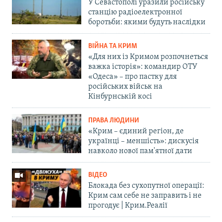
У Севастополі уразили російську
станцію радіоелектронної
боротьби: якими будуть наслідки
ВІЙНА ТА КРИМ
«Для них із Кримом розпочнеться
важка історія»: командир ОТУ
«Одеса» – про пастку для
російських військ на
Кінбурнській косі
ПРАВА ЛЮДИНИ
«Крим – єдиний регіон, де
українці – меншість»: дискусія
навколо нової пам'ятної дати
ВІДЕО
Блокада без сухопутної операції:
Крим сам себе не заправить і не
прогодує | Крим.Реалії